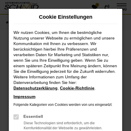
0
Zum
MENÜ
Hauptinhalt
Cookie Einstellungen
springen
Startseite
Fahrzeugangebote
Fahrzeugsuche
Wir nutzen Cookies, um Ihnen die bestmögliche
Nutzung unserer Webseite zu ermöglichen und unsere
Kommunikation mit Ihnen zu verbessern. Wir
Fehler: Network Error
berücksichtigen hierbei Ihre Präferenzen und
verarbeiten Daten für Marketing und Statistiken nur,
Beim Laden ist ein Fehler aufgetreten.
wenn Sie uns Ihre Einwilligung geben. Wenn Sie zu
einem späteren Zeitpunkt Ihre Meinung ändern, können
Hier sind ein paar Tipps, die dir helfen können:
Sie die Einwilligung jederzeit für die Zukunft widerrufen.
Überprüfe deine Firewall und deine
Weitere Informationen zum Umfang der
Datenverarbeitung finden Sie hier:
Internetverbindung.
Datenschutzerklärung
,
Cookie-Richtlinie
.
Laden andere Webseiten, zum Beispiel deine
Suchmaschine?
Impressum
Prüfe deine Browsererweiterungen.
Folgende Kategorien von Cookies werden von uns eingesetzt:
Manche Erweiterungen, wie Werbeblocker, können
das Laden bestimmter Seiten verhindern.
Essentiell
Funktioniert die Seite in einem anderen Browser
Diese Technologien sind erforderlich, um die
oder in einem privaten Fenster?
Kernfunktionalität der Webseite zu gewährleisten.