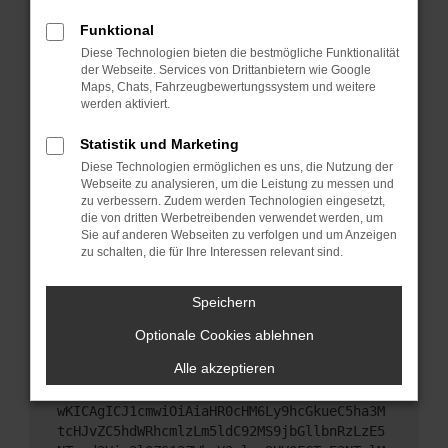
Starte dein Gerät neu.
Funktional
Das kann manchmal helfen, vorübergehende
Diese Technologien bieten die bestmögliche Funktionalität
Probleme zu beheben.
der Webseite. Services von Drittanbietern wie Google
Stelle sicher, dass dein Browser und dein
Maps, Chats, Fahrzeugbewertungssystem und weitere
werden aktiviert.
Betriebssystem auf dem neuesten Stand sind.
Veraltete Software birgt nicht nur ein
Statistik und Marketing
Sicherheitsrisiko, sondern kann auch dazu führen,
Diese Technologien ermöglichen es uns, die Nutzung der
dass bestimmte Funktionen nicht mehr
Webseite zu analysieren, um die Leistung zu messen und
unterstützt werden.
zu verbessern. Zudem werden Technologien eingesetzt,
Wende dich an den Webseitenbetreiber.
die von dritten Werbetreibenden verwendet werden, um
Sie auf anderen Webseiten zu verfolgen und um Anzeigen
Wenn du alle oben genannten Schritte versucht
zu schalten, die für Ihre Interessen relevant sind.
hast, kontaktiere uns bitte. Wir werden versuchen,
das Problem zu beheben. Du kannst uns diesen
Speichern
Text schicken, um uns bei der Fehlersuche zu
unterstützen:
Optionale Cookies ablehnen
Alle akzeptieren
ewogICJuYW1lIjogIk5ldHdvcmtFcnJvciIsCiAgI
mNvbmZpZyI6IHsKICAgICJtZXRob2QiOiAiR0VUIi
wKICAgICJ1cmwiOiAiaHR0cHM6Ly9hcGkueC5ha3M
tcHJvZC5hdWRhcmlzLm5ldC92MS9jbGllbnRzLzE5