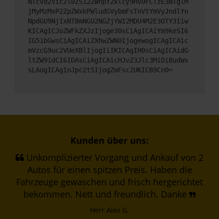
NTcvd2Vic2l0ZS12ZWhpY2xlcy9HV0FCTzE3NTglM
jMyMzMxP2ZpZWxkPWludGVybmFsTnVtYmVyJndlYn
NpdGU9NjIxNTBmNGU2NGZjYWI2MDU4M2E3OTY3Iiw
KICAgICJoZWFkZXJzIjoge30sCiAgICAiYm9keSI6
IG51bGwsCiAgICAiZXhwZWN0IjogewogICAgICAic
mVzcG9uc2VUeXBlIjogIiIKICAgIH0sCiAgICAidG
ltZW91dCI6IDAsCiAgICAicHJvZ3Jlc3MiOiBudWx
sLAogICAgInJpc2t5IjogZmFsc2UKICB9Cn0=
Kunden über uns:
Unkomplizierter Vorgang und Ankauf von 2
Autos für einen spitzen Preis. Haben die
Fahrzeuge gewaschen und frisch hergerichtet
bekommen. Nett und freundlich. Danke
Herr Alex G.