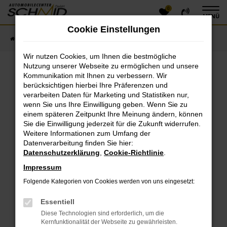
0
Zum
MENÜ
Hauptinhalt
Cookie Einstellungen
springen
Startseite
Fahrzeugangebote
Fahrzeugsuche
Wir nutzen Cookies, um Ihnen die bestmögliche
Nutzung unserer Webseite zu ermöglichen und unsere
Kommunikation mit Ihnen zu verbessern. Wir
Fehler: Network Error
berücksichtigen hierbei Ihre Präferenzen und
verarbeiten Daten für Marketing und Statistiken nur,
Beim Laden ist ein Fehler aufgetreten.
wenn Sie uns Ihre Einwilligung geben. Wenn Sie zu
einem späteren Zeitpunkt Ihre Meinung ändern, können
Hier sind ein paar Tipps, die dir helfen können:
Sie die Einwilligung jederzeit für die Zukunft widerrufen.
Überprüfe deine Firewall und deine
Weitere Informationen zum Umfang der
Datenverarbeitung finden Sie hier:
Internetverbindung.
Datenschutzerklärung
,
Cookie-Richtlinie
.
Laden andere Webseiten, zum Beispiel deine
Suchmaschine?
Impressum
Prüfe deine Browsererweiterungen.
Folgende Kategorien von Cookies werden von uns eingesetzt:
Manche Erweiterungen, wie Werbeblocker, können
das Laden bestimmter Seiten verhindern.
Essentiell
Funktioniert die Seite in einem anderen Browser
Diese Technologien sind erforderlich, um die
oder in einem privaten Fenster?
Kernfunktionalität der Webseite zu gewährleisten.