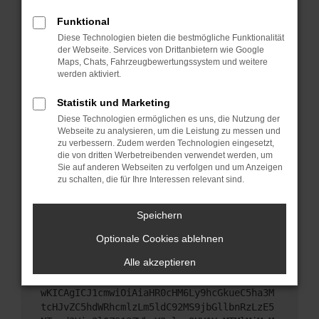
Starte dein Gerät neu.
Funktional
Das kann manchmal helfen, vorübergehende
Diese Technologien bieten die bestmögliche Funktionalität
Probleme zu beheben.
der Webseite. Services von Drittanbietern wie Google
Stelle sicher, dass dein Browser und dein
Maps, Chats, Fahrzeugbewertungssystem und weitere
werden aktiviert.
Betriebssystem auf dem neuesten Stand sind.
Veraltete Software birgt nicht nur ein
Statistik und Marketing
Sicherheitsrisiko, sondern kann auch dazu führen,
Diese Technologien ermöglichen es uns, die Nutzung der
dass bestimmte Funktionen nicht mehr
Webseite zu analysieren, um die Leistung zu messen und
unterstützt werden.
zu verbessern. Zudem werden Technologien eingesetzt,
Wende dich an den Webseitenbetreiber.
die von dritten Werbetreibenden verwendet werden, um
Sie auf anderen Webseiten zu verfolgen und um Anzeigen
Wenn du alle oben genannten Schritte versucht
zu schalten, die für Ihre Interessen relevant sind.
hast, kontaktiere uns bitte. Wir werden versuchen,
das Problem zu beheben. Du kannst uns diesen
Speichern
Text schicken, um uns bei der Fehlersuche zu
unterstützen:
Optionale Cookies ablehnen
Alle akzeptieren
ewogICJuYW1lIjogIk5ldHdvcmtFcnJvciIsCiAgI
mNvbmZpZyI6IHsKICAgICJtZXRob2QiOiAiR0VUIi
wKICAgICJ1cmwiOiAiaHR0cHM6Ly9hcGkueC5ha3M
tcHJvZC5hdWRhcmlzLm5ldC92MS9jbGllbnRzLzE5