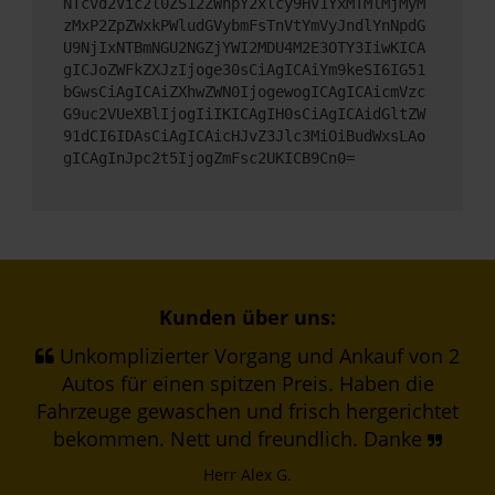
NTcvd2Vic2l0ZS12ZWhpY2xlcy9HV1YxMTMlMjMyM
zMxP2ZpZWxkPWludGVybmFsTnVtYmVyJndlYnNpdG
U9NjIxNTBmNGU2NGZjYWI2MDU4M2E3OTY3IiwKICA
gICJoZWFkZXJzIjoge30sCiAgICAiYm9keSI6IG51
bGwsCiAgICAiZXhwZWN0IjogewogICAgICAicmVzc
G9uc2VUeXBlIjogIiIKICAgIH0sCiAgICAidGltZW
91dCI6IDAsCiAgICAicHJvZ3Jlc3MiOiBudWxsLAo
gICAgInJpc2t5IjogZmFsc2UKICB9Cn0=
Kunden über uns:
Unkomplizierter Vorgang und Ankauf von 2
Autos für einen spitzen Preis. Haben die
Fahrzeuge gewaschen und frisch hergerichtet
bekommen. Nett und freundlich. Danke
Herr Alex G.