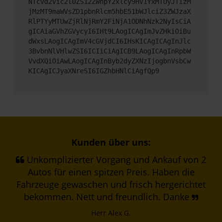
NTcvd2Vic2l0ZS12ZWhpY2xlcy9HV1YxMTUyJTIzM
jMzMT9maWVsZD1pbnRlcm5hbE51bWJlciZ3ZWJzaX
RlPTYyMTUwZjRlNjRmY2FiNjA1ODNhNzk2NyIsCiA
gICAiaGVhZGVycyI6IHt9LAogICAgImJvZHkiOiBu
dWxsLAogICAgImV4cGVjdCI6IHsKICAgICAgInJlc
3BvbnNlVHlwZSI6ICIiCiAgICB9LAogICAgInRpbW
VvdXQiOiAwLAogICAgInByb2dyZXNzIjogbnVsbCw
KICAgICJyaXNreSI6IGZhbHNlCiAgfQp9
Kunden über uns:
Unkomplizierter Vorgang und Ankauf von 2
Autos für einen spitzen Preis. Haben die
Fahrzeuge gewaschen und frisch hergerichtet
bekommen. Nett und freundlich. Danke
Herr Alex G.