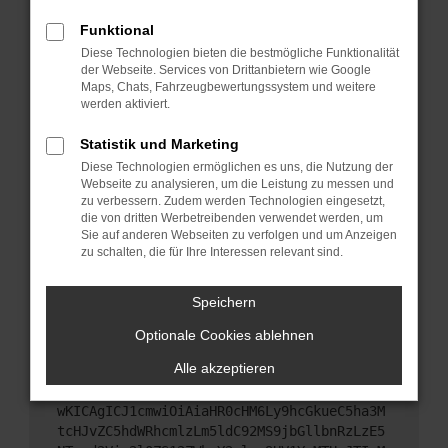
Starte dein Gerät neu.
Funktional
Das kann manchmal helfen, vorübergehende
Diese Technologien bieten die bestmögliche Funktionalität
Probleme zu beheben.
der Webseite. Services von Drittanbietern wie Google
Stelle sicher, dass dein Browser und dein
Maps, Chats, Fahrzeugbewertungssystem und weitere
werden aktiviert.
Betriebssystem auf dem neuesten Stand sind.
Veraltete Software birgt nicht nur ein
Statistik und Marketing
Sicherheitsrisiko, sondern kann auch dazu führen,
Diese Technologien ermöglichen es uns, die Nutzung der
dass bestimmte Funktionen nicht mehr
Webseite zu analysieren, um die Leistung zu messen und
unterstützt werden.
zu verbessern. Zudem werden Technologien eingesetzt,
Wende dich an den Webseitenbetreiber.
die von dritten Werbetreibenden verwendet werden, um
Sie auf anderen Webseiten zu verfolgen und um Anzeigen
Wenn du alle oben genannten Schritte versucht
zu schalten, die für Ihre Interessen relevant sind.
hast, kontaktiere uns bitte. Wir werden versuchen,
das Problem zu beheben. Du kannst uns diesen
Speichern
Text schicken, um uns bei der Fehlersuche zu
unterstützen:
Optionale Cookies ablehnen
Alle akzeptieren
ewogICJuYW1lIjogIk5ldHdvcmtFcnJvciIsCiAgI
mNvbmZpZyI6IHsKICAgICJtZXRob2QiOiAiR0VUIi
wKICAgICJ1cmwiOiAiaHR0cHM6Ly9hcGkueC5ha3M
tcHJvZC5hdWRhcmlzLm5ldC92MS9jbGllbnRzLzE5