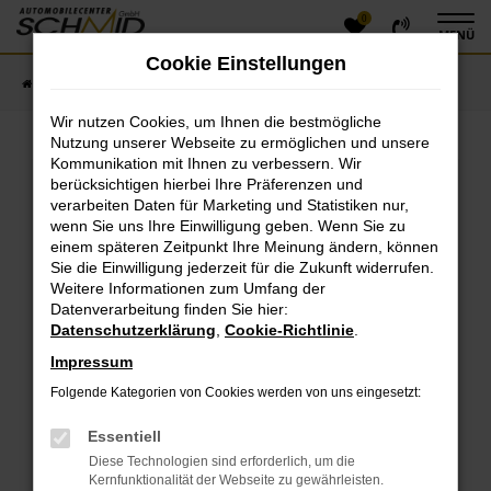
0
Zum
MENÜ
Hauptinhalt
Cookie Einstellungen
springen
Startseite
Fahrzeugangebote
Fahrzeugsuche
Wir nutzen Cookies, um Ihnen die bestmögliche
Nutzung unserer Webseite zu ermöglichen und unsere
Kommunikation mit Ihnen zu verbessern. Wir
Fehler: Network Error
berücksichtigen hierbei Ihre Präferenzen und
verarbeiten Daten für Marketing und Statistiken nur,
Beim Laden ist ein Fehler aufgetreten.
wenn Sie uns Ihre Einwilligung geben. Wenn Sie zu
einem späteren Zeitpunkt Ihre Meinung ändern, können
Hier sind ein paar Tipps, die dir helfen können:
Sie die Einwilligung jederzeit für die Zukunft widerrufen.
Überprüfe deine Firewall und deine
Weitere Informationen zum Umfang der
Datenverarbeitung finden Sie hier:
Internetverbindung.
Datenschutzerklärung
,
Cookie-Richtlinie
.
Laden andere Webseiten, zum Beispiel deine
Suchmaschine?
Impressum
Prüfe deine Browsererweiterungen.
Folgende Kategorien von Cookies werden von uns eingesetzt:
Manche Erweiterungen, wie Werbeblocker, können
das Laden bestimmter Seiten verhindern.
Essentiell
Funktioniert die Seite in einem anderen Browser
Diese Technologien sind erforderlich, um die
oder in einem privaten Fenster?
Kernfunktionalität der Webseite zu gewährleisten.