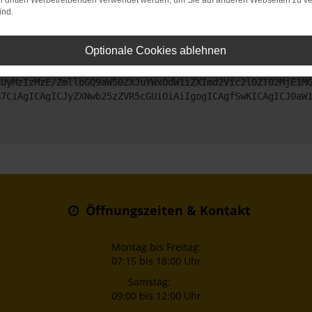
on dritten Werbetreibenden verwendet werden, um Sie auf anderen Webseiten zu ve
ind.
ntaktiere uns bitte. Wir werden versuchen, das Problem zu beheben
Optionale Cookies ablehnen
ZyI6IHsKICAgICJtZXRob2QiOiAiR0VUIiwKICAgICJ1cmwiOiAiaHR0
CUyMzIzMzE/ZmllbGQ9aW50ZXJuYWxOdW1iZXImd2Vic2l0ZT02MjE1M
B7CiAgICAgICJyZXNwb25zZVR5cGUiOiAiIgogICAgfSwKICAgICJ0aW
Öffnungszeiten & Kontakt
Montag bis Freitag:
07:15 bis 18:00 Uhr
Samstag:
09:00 bis 12:00 Uhr