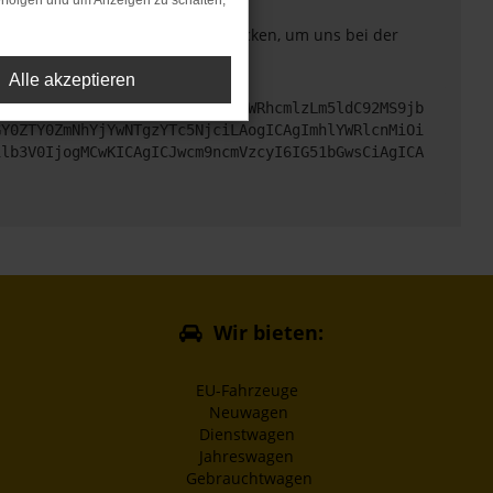
rfolgen und um Anzeigen zu schalten,
. Du kannst uns diesen Text schicken, um uns bei der
Alle akzeptieren
cHM6Ly9hcGkueC5ha3MtcHJvZC5hdWRhcmlzLm5ldC92MS9jb
GY0ZTY0ZmNhYjYwNTgzYTc5NjciLAogICAgImhlYWRlcnMiOi
1lb3V0IjogMCwKICAgICJwcm9ncmVzcyI6IG51bGwsCiAgICA
Wir bieten:
EU-Fahrzeuge
Neuwagen
Dienstwagen
Jahreswagen
Gebrauchtwagen