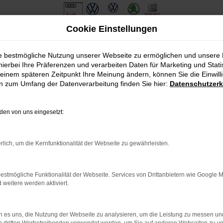
Cookie Einstellungen
ie bestmögliche Nutzung unserer Webseite zu ermöglichen und unsere
hierbei Ihre Präferenzen und verarbeiten Daten für Marketing und Stati
einem späteren Zeitpunkt Ihre Meinung ändern, können Sie die Einwillig
en zum Umfang der Datenverarbeitung finden Sie hier:
Datenschutzerk
en von uns eingesetzt:
.
ine?
rlich, um die Kernfunktionalität der Webseite zu gewährleisten.
en bestimmter Seiten verhindern. Funktioniert die Seite in eine
estmögliche Funktionalität der Webseite. Services von Drittanbietern wie Google 
eitere werden aktiviert.
u beheben.
em auf dem neuesten Stand sind.
o, sondern kann auch dazu führen, dass bestimmte Funktionen nicht
 es uns, die Nutzung der Webseite zu analysieren, um die Leistung zu messen u