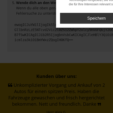
Technologien eingesetzt, die v
Wende dich an den Webseitenbetreiber.
die für Ihre Interessen relevant s
Wenn du alle oben genannten Schritte versucht hast, ko
Fehlersuche zu unterstützen:
Speichern
ewogICJuYW1lIjogIk5ldHdvcmtFcnJvciIsCiAgImNvbmZp
GllbnRzLzE5NTcvd2Vic2l0ZS12ZWhpY2xlcy9HV0FQUjY2O
B7fSwKICAgICJib2R5IjogbnVsbCwKICAgICJleHBlY3QiOi
icmlza3kiOiBmYWxzZQogIH0KfQ==
Kunden über uns:
Unkomplizierter Vorgang und Ankauf von 2
Autos für einen spitzen Preis. Haben die
Fahrzeuge gewaschen und frisch hergerichtet
bekommen. Nett und freundlich. Danke
Herr Alex G.