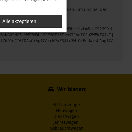
rfolgen und um Anzeigen zu schalten,
. Du kannst uns diesen Text schicken, um uns bei der
Alle akzeptieren
cHM6Ly9hcGkueC5ha3MtcHJvZC5hdWRhcmlzLm5ldC92MS9jb
TBmNGU2NGZjYWI2MDU4M2E3OTY3IiwKICAgICJoZWFkZXJzIj
ltZW91dCI6IDAsCiAgICAicHJvZ3Jlc3MiOiBudWxsLAogICA
Wir bieten:
EU-Fahrzeuge
Neuwagen
Dienstwagen
Jahreswagen
Gebrauchtwagen