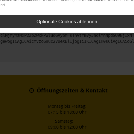
on dritten Werbetreibenden verwendet werden, um Sie auf anderen Webseiten zu ve
ind.
ntaktiere uns bitte. Wir werden versuchen, das Problem zu beheben
Optionale Cookies ablehnen
ZyI6IHsKICAgICJtZXRob2QiOiAiR0VUIiwKICAgICJ1cmwiOiAiaHR0
jclMjMyMzMxP2ZpZWxkPWludGVybmFsTnVtYmVyJndlYnNpdGU9NjIxN
ogewogICAgICAicmVzcG9uc2VUeXBlIjogIiIKICAgIH0sCiAgICAidG
Öffnungszeiten & Kontakt
Montag bis Freitag:
07:15 bis 18:00 Uhr
Samstag:
09:00 bis 12:00 Uhr