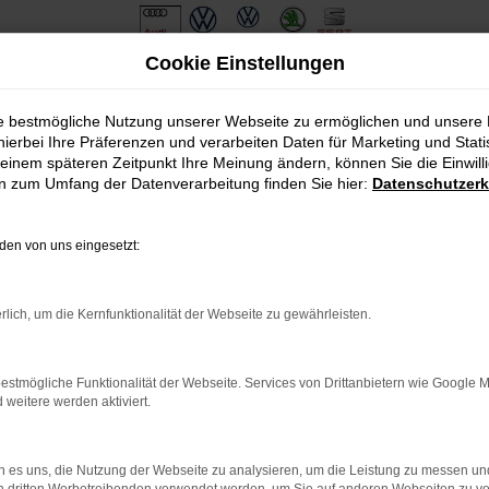
Cookie Einstellungen
ie bestmögliche Nutzung unserer Webseite zu ermöglichen und unsere
hierbei Ihre Präferenzen und verarbeiten Daten für Marketing und Stati
einem späteren Zeitpunkt Ihre Meinung ändern, können Sie die Einwillig
en zum Umfang der Datenverarbeitung finden Sie hier:
Datenschutzerk
en von uns eingesetzt:
.
ine?
rlich, um die Kernfunktionalität der Webseite zu gewährleisten.
en bestimmter Seiten verhindern. Funktioniert die Seite in eine
estmögliche Funktionalität der Webseite. Services von Drittanbietern wie Google 
eitere werden aktiviert.
u beheben.
em auf dem neuesten Stand sind.
o, sondern kann auch dazu führen, dass bestimmte Funktionen nicht
 es uns, die Nutzung der Webseite zu analysieren, um die Leistung zu messen u