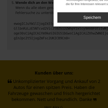
Technologien eingesetzt, die v
Wende dich an den Webseitenbetreiber.
die für Ihre Interessen relevant s
Wenn du alle oben genannten Schritte versucht hast, ko
Fehlersuche zu unterstützen:
Speichern
ewogICJuYW1lIjogIk5ldHdvcmtFcnJvciIsCiAgImNvbmZp
GllbnRzLzE5NTcvd2Vic2l0ZS12ZWhpY2xlcy9HV0FOTzIwN
oge30sCiAgICAiYm9keSI6IG51bGwsCiAgICAiZXhwZWN0Ij
gInJpc2t5IjogZmFsc2UKICB9Cn0=
Kunden über uns:
Unkomplizierter Vorgang und Ankauf von 2
Autos für einen spitzen Preis. Haben die
Fahrzeuge gewaschen und frisch hergerichtet
bekommen. Nett und freundlich. Danke
Herr Alex G.