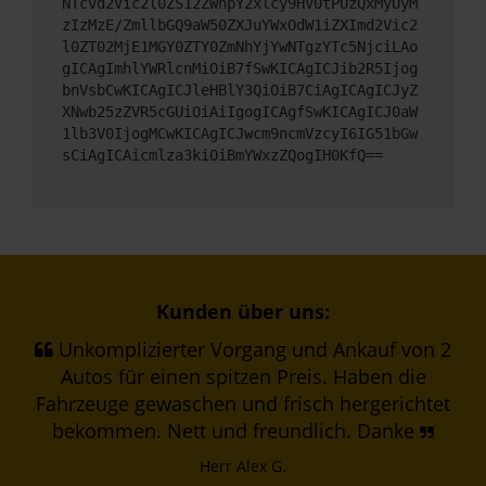
NTcvd2Vic2l0ZS12ZWhpY2xlcy9HV0tPUzQxMyUyM
zIzMzE/ZmllbGQ9aW50ZXJuYWxOdW1iZXImd2Vic2
l0ZT02MjE1MGY0ZTY0ZmNhYjYwNTgzYTc5NjciLAo
gICAgImhlYWRlcnMiOiB7fSwKICAgICJib2R5Ijog
bnVsbCwKICAgICJleHBlY3QiOiB7CiAgICAgICJyZ
XNwb25zZVR5cGUiOiAiIgogICAgfSwKICAgICJ0aW
1lb3V0IjogMCwKICAgICJwcm9ncmVzcyI6IG51bGw
sCiAgICAicmlza3kiOiBmYWxzZQogIH0KfQ==
Kunden über uns:
Unkomplizierter Vorgang und Ankauf von 2
Autos für einen spitzen Preis. Haben die
Fahrzeuge gewaschen und frisch hergerichtet
bekommen. Nett und freundlich. Danke
Herr Alex G.