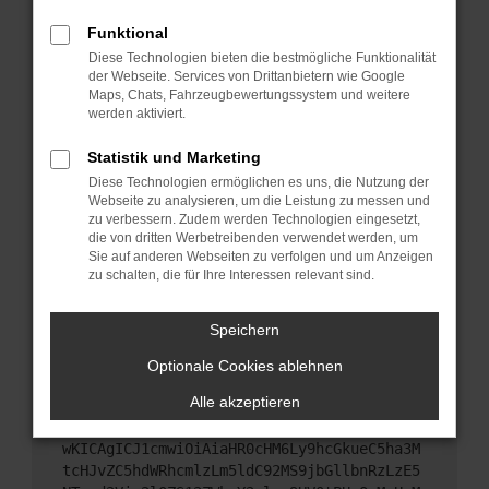
Starte dein Gerät neu.
Funktional
Das kann manchmal helfen, vorübergehende
Diese Technologien bieten die bestmögliche Funktionalität
Probleme zu beheben.
der Webseite. Services von Drittanbietern wie Google
Stelle sicher, dass dein Browser und dein
Maps, Chats, Fahrzeugbewertungssystem und weitere
werden aktiviert.
Betriebssystem auf dem neuesten Stand sind.
Veraltete Software birgt nicht nur ein
Statistik und Marketing
Sicherheitsrisiko, sondern kann auch dazu führen,
Diese Technologien ermöglichen es uns, die Nutzung der
dass bestimmte Funktionen nicht mehr
Webseite zu analysieren, um die Leistung zu messen und
unterstützt werden.
zu verbessern. Zudem werden Technologien eingesetzt,
Wende dich an den Webseitenbetreiber.
die von dritten Werbetreibenden verwendet werden, um
Sie auf anderen Webseiten zu verfolgen und um Anzeigen
Wenn du alle oben genannten Schritte versucht
zu schalten, die für Ihre Interessen relevant sind.
hast, kontaktiere uns bitte. Wir werden versuchen,
das Problem zu beheben. Du kannst uns diesen
Speichern
Text schicken, um uns bei der Fehlersuche zu
unterstützen:
Optionale Cookies ablehnen
Alle akzeptieren
ewogICJuYW1lIjogIk5ldHdvcmtFcnJvciIsCiAgI
mNvbmZpZyI6IHsKICAgICJtZXRob2QiOiAiR0VUIi
wKICAgICJ1cmwiOiAiaHR0cHM6Ly9hcGkueC5ha3M
tcHJvZC5hdWRhcmlzLm5ldC92MS9jbGllbnRzLzE5