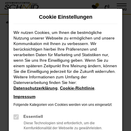
0
Zum
MENÜ
Hauptinhalt
Cookie Einstellungen
springen
Startseite
Fahrzeugangebote
Fahrzeugsuche
Wir nutzen Cookies, um Ihnen die bestmögliche
Nutzung unserer Webseite zu ermöglichen und unsere
Kommunikation mit Ihnen zu verbessern. Wir
Fehler: Network Error
berücksichtigen hierbei Ihre Präferenzen und
verarbeiten Daten für Marketing und Statistiken nur,
Beim Laden ist ein Fehler aufgetreten.
wenn Sie uns Ihre Einwilligung geben. Wenn Sie zu
einem späteren Zeitpunkt Ihre Meinung ändern, können
Hier sind ein paar Tipps, die dir helfen können:
Sie die Einwilligung jederzeit für die Zukunft widerrufen.
Überprüfe deine Firewall und deine
Weitere Informationen zum Umfang der
Datenverarbeitung finden Sie hier:
Internetverbindung.
Datenschutzerklärung
,
Cookie-Richtlinie
.
Laden andere Webseiten, zum Beispiel deine
Suchmaschine?
Impressum
Prüfe deine Browsererweiterungen.
Folgende Kategorien von Cookies werden von uns eingesetzt:
Manche Erweiterungen, wie Werbeblocker, können
das Laden bestimmter Seiten verhindern.
Essentiell
Funktioniert die Seite in einem anderen Browser
Diese Technologien sind erforderlich, um die
oder in einem privaten Fenster?
Kernfunktionalität der Webseite zu gewährleisten.