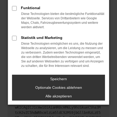
Starte dein Gerät neu.
Funktional
Das kann manchmal helfen, vorübergehende
Diese Technologien bieten die bestmögliche Funktionalität
Probleme zu beheben.
der Webseite. Services von Drittanbietern wie Google
Stelle sicher, dass dein Browser und dein
Maps, Chats, Fahrzeugbewertungssystem und weitere
werden aktiviert.
Betriebssystem auf dem neuesten Stand sind.
Veraltete Software birgt nicht nur ein
Statistik und Marketing
Sicherheitsrisiko, sondern kann auch dazu führen,
Diese Technologien ermöglichen es uns, die Nutzung der
dass bestimmte Funktionen nicht mehr
Webseite zu analysieren, um die Leistung zu messen und
unterstützt werden.
zu verbessern. Zudem werden Technologien eingesetzt,
Wende dich an den Webseitenbetreiber.
die von dritten Werbetreibenden verwendet werden, um
Sie auf anderen Webseiten zu verfolgen und um Anzeigen
Wenn du alle oben genannten Schritte versucht
zu schalten, die für Ihre Interessen relevant sind.
hast, kontaktiere uns bitte. Wir werden versuchen,
das Problem zu beheben. Du kannst uns diesen
Speichern
Text schicken, um uns bei der Fehlersuche zu
unterstützen:
Optionale Cookies ablehnen
Alle akzeptieren
ewogICJuYW1lIjogIk5ldHdvcmtFcnJvciIsCiAgI
mNvbmZpZyI6IHsKICAgICJtZXRob2QiOiAiR0VUIi
wKICAgICJ1cmwiOiAiaHR0cHM6Ly9hcGkueC5ha3M
tcHJvZC5hdWRhcmlzLm5ldC92MS9jbGllbnRzLzE5