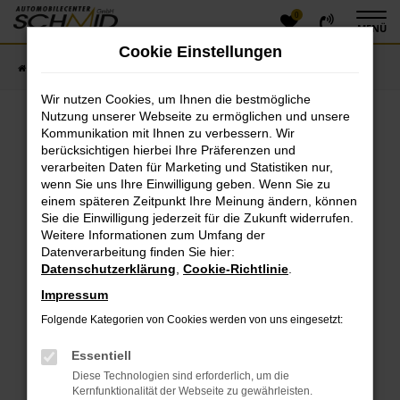
0
Zum
MENÜ
Hauptinhalt
Cookie Einstellungen
springen
Startseite
Fahrzeugangebote
Fahrzeugsuche
Wir nutzen Cookies, um Ihnen die bestmögliche
Nutzung unserer Webseite zu ermöglichen und unsere
Kommunikation mit Ihnen zu verbessern. Wir
Fehler: Network Error
berücksichtigen hierbei Ihre Präferenzen und
verarbeiten Daten für Marketing und Statistiken nur,
Beim Laden ist ein Fehler aufgetreten.
wenn Sie uns Ihre Einwilligung geben. Wenn Sie zu
einem späteren Zeitpunkt Ihre Meinung ändern, können
Hier sind ein paar Tipps, die dir helfen können:
Sie die Einwilligung jederzeit für die Zukunft widerrufen.
Überprüfe deine Firewall und deine
Weitere Informationen zum Umfang der
Datenverarbeitung finden Sie hier:
Internetverbindung.
Datenschutzerklärung
,
Cookie-Richtlinie
.
Laden andere Webseiten, zum Beispiel deine
Suchmaschine?
Impressum
Prüfe deine Browsererweiterungen.
Folgende Kategorien von Cookies werden von uns eingesetzt:
Manche Erweiterungen, wie Werbeblocker, können
das Laden bestimmter Seiten verhindern.
Essentiell
Funktioniert die Seite in einem anderen Browser
Diese Technologien sind erforderlich, um die
oder in einem privaten Fenster?
Kernfunktionalität der Webseite zu gewährleisten.