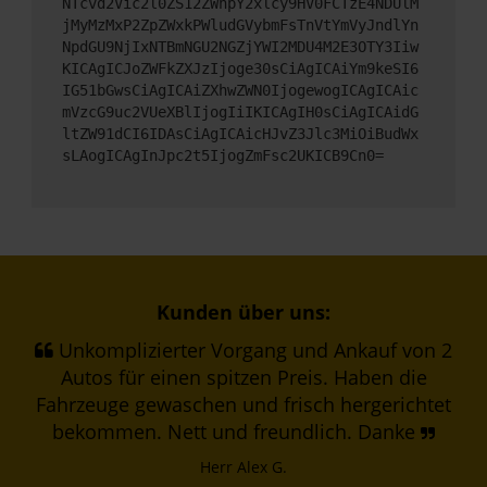
NTcvd2Vic2l0ZS12ZWhpY2xlcy9HV0FCTzE4NDUlM
jMyMzMxP2ZpZWxkPWludGVybmFsTnVtYmVyJndlYn
NpdGU9NjIxNTBmNGU2NGZjYWI2MDU4M2E3OTY3Iiw
KICAgICJoZWFkZXJzIjoge30sCiAgICAiYm9keSI6
IG51bGwsCiAgICAiZXhwZWN0IjogewogICAgICAic
mVzcG9uc2VUeXBlIjogIiIKICAgIH0sCiAgICAidG
ltZW91dCI6IDAsCiAgICAicHJvZ3Jlc3MiOiBudWx
sLAogICAgInJpc2t5IjogZmFsc2UKICB9Cn0=
Kunden über uns:
Unkomplizierter Vorgang und Ankauf von 2
Autos für einen spitzen Preis. Haben die
Fahrzeuge gewaschen und frisch hergerichtet
bekommen. Nett und freundlich. Danke
Herr Alex G.