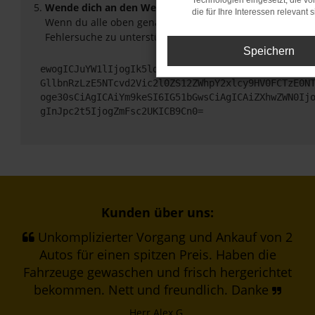
Technologien eingesetzt, die v
Wende dich an den Webseitenbetreiber.
die für Ihre Interessen relevant s
Wenn du alle oben genannten Schritte versucht hast, ko
Fehlersuche zu unterstützen:
Speichern
ewogICJuYW1lIjogIk5ldHdvcmtFcnJvciIsCiAgImNvbmZp
GllbnRzLzE5NTcvd2Vic2l0ZS12ZWhpY2xlcy9HV0FCTzE0N
oge30sCiAgICAiYm9keSI6IG51bGwsCiAgICAiZXhwZWN0Ij
gInJpc2t5IjogZmFsc2UKICB9Cn0=
Kunden über uns:
Unkomplizierter Vorgang und Ankauf von 2
Autos für einen spitzen Preis. Haben die
Fahrzeuge gewaschen und frisch hergerichtet
bekommen. Nett und freundlich. Danke
Herr Alex G.