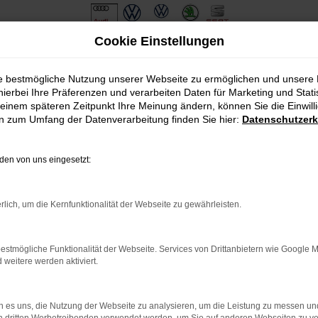
Cookie Einstellungen
ie bestmögliche Nutzung unserer Webseite zu ermöglichen und unsere
hierbei Ihre Präferenzen und verarbeiten Daten für Marketing und Stati
einem späteren Zeitpunkt Ihre Meinung ändern, können Sie die Einwillig
en zum Umfang der Datenverarbeitung finden Sie hier:
Datenschutzerk
en von uns eingesetzt:
.
ine?
rlich, um die Kernfunktionalität der Webseite zu gewährleisten.
en bestimmter Seiten verhindern. Funktioniert die Seite in eine
estmögliche Funktionalität der Webseite. Services von Drittanbietern wie Google 
eitere werden aktiviert.
u beheben.
em auf dem neuesten Stand sind.
o, sondern kann auch dazu führen, dass bestimmte Funktionen nicht
 es uns, die Nutzung der Webseite zu analysieren, um die Leistung zu messen u