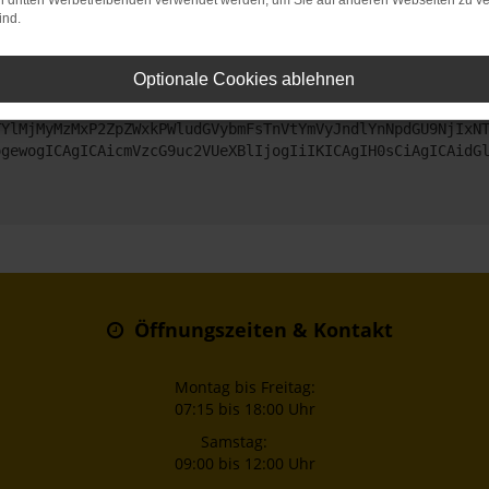
on dritten Werbetreibenden verwendet werden, um Sie auf anderen Webseiten zu ve
ind.
ntaktiere uns bitte. Wir werden versuchen, das Problem zu beheben
Optionale Cookies ablehnen
ZyI6IHsKICAgICJtZXRob2QiOiAiR0VUIiwKICAgICJ1cmwiOiAiaHR0
TYlMjMyMzMxP2ZpZWxkPWludGVybmFsTnVtYmVyJndlYnNpdGU9NjIxN
ogewogICAgICAicmVzcG9uc2VUeXBlIjogIiIKICAgIH0sCiAgICAidG
Öffnungszeiten & Kontakt
Montag bis Freitag:
07:15 bis 18:00 Uhr
Samstag:
09:00 bis 12:00 Uhr