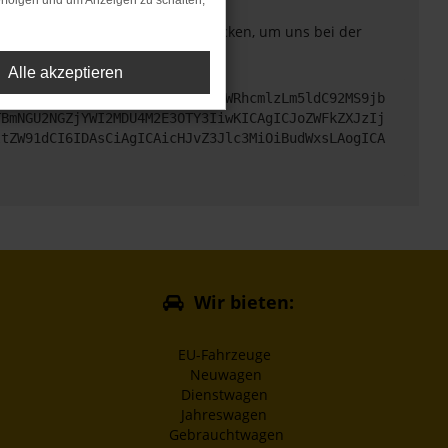
rfolgen und um Anzeigen zu schalten,
. Du kannst uns diesen Text schicken, um uns bei der
Alle akzeptieren
cHM6Ly9hcGkueC5ha3MtcHJvZC5hdWRhcmlzLm5ldC92MS9jb
TBmNGU2NGZjYWI2MDU4M2E3OTY3IiwKICAgICJoZWFkZXJzIj
ltZW91dCI6IDAsCiAgICAicHJvZ3Jlc3MiOiBudWxsLAogICA
Wir bieten:
EU-Fahrzeuge
Neuwagen
Dienstwagen
Jahreswagen
Gebrauchtwagen