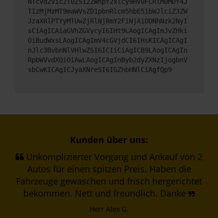
NTcvd2Vic2l0ZS12ZWhpY2xlcy9HV0FCRlM0MDY4J
TIzMjMzMT9maWVsZD1pbnRlcm5hbE51bWJlciZ3ZW
JzaXRlPTYyMTUwZjRlNjRmY2FiNjA1ODNhNzk2NyI
sCiAgICAiaGVhZGVycyI6IHt9LAogICAgImJvZHki
OiBudWxsLAogICAgImV4cGVjdCI6IHsKICAgICAgI
nJlc3BvbnNlVHlwZSI6ICIiCiAgICB9LAogICAgIn
RpbWVvdXQiOiAwLAogICAgInByb2dyZXNzIjogbnV
sbCwKICAgICJyaXNreSI6IGZhbHNlCiAgfQp9
Kunden über uns:
Unkomplizierter Vorgang und Ankauf von 2
Autos für einen spitzen Preis. Haben die
Fahrzeuge gewaschen und frisch hergerichtet
bekommen. Nett und freundlich. Danke
Herr Alex G.