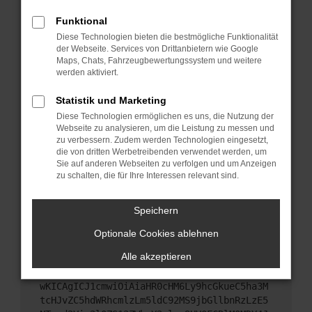
Starte dein Gerät neu.
Funktional
Das kann manchmal helfen, vorübergehende
Diese Technologien bieten die bestmögliche Funktionalität
Probleme zu beheben.
der Webseite. Services von Drittanbietern wie Google
Stelle sicher, dass dein Browser und dein
Maps, Chats, Fahrzeugbewertungssystem und weitere
werden aktiviert.
Betriebssystem auf dem neuesten Stand sind.
Veraltete Software birgt nicht nur ein
Statistik und Marketing
Sicherheitsrisiko, sondern kann auch dazu führen,
Diese Technologien ermöglichen es uns, die Nutzung der
dass bestimmte Funktionen nicht mehr
Webseite zu analysieren, um die Leistung zu messen und
unterstützt werden.
zu verbessern. Zudem werden Technologien eingesetzt,
Wende dich an den Webseitenbetreiber.
die von dritten Werbetreibenden verwendet werden, um
Sie auf anderen Webseiten zu verfolgen und um Anzeigen
Wenn du alle oben genannten Schritte versucht
zu schalten, die für Ihre Interessen relevant sind.
hast, kontaktiere uns bitte. Wir werden versuchen,
das Problem zu beheben. Du kannst uns diesen
Speichern
Text schicken, um uns bei der Fehlersuche zu
unterstützen:
Optionale Cookies ablehnen
Alle akzeptieren
ewogICJuYW1lIjogIk5ldHdvcmtFcnJvciIsCiAgI
mNvbmZpZyI6IHsKICAgICJtZXRob2QiOiAiR0VUIi
wKICAgICJ1cmwiOiAiaHR0cHM6Ly9hcGkueC5ha3M
tcHJvZC5hdWRhcmlzLm5ldC92MS9jbGllbnRzLzE5