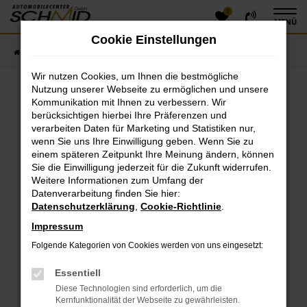
0
Zum
MENÜ
Hauptinhalt
Cookie Einstellungen
springen
Startseite
Fahrzeugangebote
Fahrzeugsuche
Wir nutzen Cookies, um Ihnen die bestmögliche
Nutzung unserer Webseite zu ermöglichen und unsere
Kommunikation mit Ihnen zu verbessern. Wir
Fehler: Network Error
berücksichtigen hierbei Ihre Präferenzen und
verarbeiten Daten für Marketing und Statistiken nur,
Beim Laden ist ein Fehler aufgetreten.
wenn Sie uns Ihre Einwilligung geben. Wenn Sie zu
einem späteren Zeitpunkt Ihre Meinung ändern, können
Hier sind ein paar Tipps, die dir helfen können:
Sie die Einwilligung jederzeit für die Zukunft widerrufen.
Überprüfe deine Firewall und deine
Weitere Informationen zum Umfang der
Datenverarbeitung finden Sie hier:
Internetverbindung.
Datenschutzerklärung
,
Cookie-Richtlinie
.
Laden andere Webseiten, zum Beispiel deine
Suchmaschine?
Impressum
Prüfe deine Browsererweiterungen.
Folgende Kategorien von Cookies werden von uns eingesetzt:
Manche Erweiterungen, wie Werbeblocker, können
das Laden bestimmter Seiten verhindern.
Essentiell
Funktioniert die Seite in einem anderen Browser
Diese Technologien sind erforderlich, um die
oder in einem privaten Fenster?
Kernfunktionalität der Webseite zu gewährleisten.