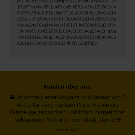
NTcvd2Vic2l0ZS12ZWhpY2xlcy9HV0JGMzQwJTIzM
jMzMT9maWVsZD1pbnRlcm5hbE51bWJlciZ3ZWJzaX
RlPTYyMTUwZjRlNjRmY2FiNjA1ODNhNzk2NyIsCiA
gICAiaGVhZGVycyI6IHt9LAogICAgImJvZHkiOiBu
dWxsLAogICAgImV4cGVjdCI6IHsKICAgICAgInJlc
3BvbnNlVHlwZSI6ICIiCiAgICB9LAogICAgInRpbW
VvdXQiOiAwLAogICAgInByb2dyZXNzIjogbnVsbCw
KICAgICJyaXNreSI6IGZhbHNlCiAgfQp9
Kunden über uns:
Unkomplizierter Vorgang und Ankauf von 2
Autos für einen spitzen Preis. Haben die
Fahrzeuge gewaschen und frisch hergerichtet
bekommen. Nett und freundlich. Danke
Herr Alex G.