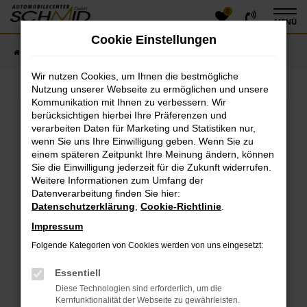
0
Zum
MENÜ
Hauptinhalt
Cookie Einstellungen
springen
Startseite
Fahrzeugangebote
Fahrzeugsuche
Wir nutzen Cookies, um Ihnen die bestmögliche
Nutzung unserer Webseite zu ermöglichen und unsere
Kommunikation mit Ihnen zu verbessern. Wir
Fehler: Network Error
berücksichtigen hierbei Ihre Präferenzen und
verarbeiten Daten für Marketing und Statistiken nur,
Beim Laden ist ein Fehler aufgetreten.
wenn Sie uns Ihre Einwilligung geben. Wenn Sie zu
einem späteren Zeitpunkt Ihre Meinung ändern, können
Hier sind ein paar Tipps, die dir helfen können:
Sie die Einwilligung jederzeit für die Zukunft widerrufen.
Überprüfe deine Firewall und deine
Weitere Informationen zum Umfang der
Datenverarbeitung finden Sie hier:
Internetverbindung.
Datenschutzerklärung
,
Cookie-Richtlinie
.
Laden andere Webseiten, zum Beispiel deine
Suchmaschine?
Impressum
Prüfe deine Browsererweiterungen.
Folgende Kategorien von Cookies werden von uns eingesetzt:
Manche Erweiterungen, wie Werbeblocker, können
das Laden bestimmter Seiten verhindern.
Essentiell
Funktioniert die Seite in einem anderen Browser
Diese Technologien sind erforderlich, um die
oder in einem privaten Fenster?
Kernfunktionalität der Webseite zu gewährleisten.