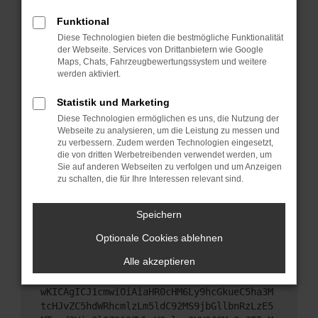
Starte dein Gerät neu.
Funktional
Das kann manchmal helfen, vorübergehende
Diese Technologien bieten die bestmögliche Funktionalität
Probleme zu beheben.
der Webseite. Services von Drittanbietern wie Google
Stelle sicher, dass dein Browser und dein
Maps, Chats, Fahrzeugbewertungssystem und weitere
werden aktiviert.
Betriebssystem auf dem neuesten Stand sind.
Veraltete Software birgt nicht nur ein
Statistik und Marketing
Sicherheitsrisiko, sondern kann auch dazu führen,
Diese Technologien ermöglichen es uns, die Nutzung der
dass bestimmte Funktionen nicht mehr
Webseite zu analysieren, um die Leistung zu messen und
unterstützt werden.
zu verbessern. Zudem werden Technologien eingesetzt,
Wende dich an den Webseitenbetreiber.
die von dritten Werbetreibenden verwendet werden, um
Sie auf anderen Webseiten zu verfolgen und um Anzeigen
Wenn du alle oben genannten Schritte versucht
zu schalten, die für Ihre Interessen relevant sind.
hast, kontaktiere uns bitte. Wir werden versuchen,
das Problem zu beheben. Du kannst uns diesen
Speichern
Text schicken, um uns bei der Fehlersuche zu
unterstützen:
Optionale Cookies ablehnen
Alle akzeptieren
ewogICJuYW1lIjogIk5ldHdvcmtFcnJvciIsCiAgI
mNvbmZpZyI6IHsKICAgICJtZXRob2QiOiAiR0VUIi
wKICAgICJ1cmwiOiAiaHR0cHM6Ly9hcGkueC5ha3M
tcHJvZC5hdWRhcmlzLm5ldC92MS9jbGllbnRzLzE5