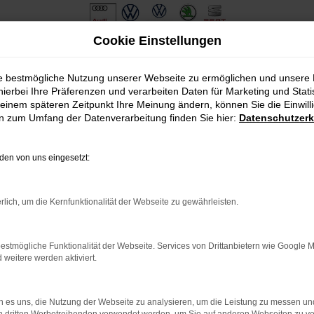
Cookie Einstellungen
ie bestmögliche Nutzung unserer Webseite zu ermöglichen und unsere
hierbei Ihre Präferenzen und verarbeiten Daten für Marketing und Stati
einem späteren Zeitpunkt Ihre Meinung ändern, können Sie die Einwillig
en zum Umfang der Datenverarbeitung finden Sie hier:
Datenschutzerk
en von uns eingesetzt:
.
ine?
rlich, um die Kernfunktionalität der Webseite zu gewährleisten.
en bestimmter Seiten verhindern. Funktioniert die Seite in eine
estmögliche Funktionalität der Webseite. Services von Drittanbietern wie Google 
eitere werden aktiviert.
u beheben.
em auf dem neuesten Stand sind.
o, sondern kann auch dazu führen, dass bestimmte Funktionen nicht
 es uns, die Nutzung der Webseite zu analysieren, um die Leistung zu messen u