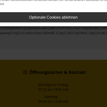
on dritten Werbetreibenden verwendet werden, um Sie auf anderen Webseiten zu ve
ind.
ntaktiere uns bitte. Wir werden versuchen, das Problem zu beheben
Optionale Cookies ablehnen
ZyI6IHsKICAgICJtZXRob2QiOiAiR0VUIiwKICAgICJ1cmwiOiAiaHR0
DIlMjMyMzMxP2ZpZWxkPWludGVybmFsTnVtYmVyJndlYnNpdGU9NjIxN
ogewogICAgICAicmVzcG9uc2VUeXBlIjogIiIKICAgIH0sCiAgICAidG
Öffnungszeiten & Kontakt
Montag bis Freitag:
07:15 bis 18:00 Uhr
Samstag:
09:00 bis 12:00 Uhr