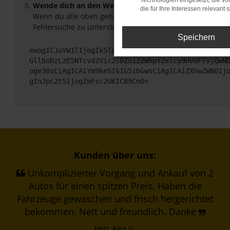
Technologien eingesetzt, die v
Wende dich an den Webseitenbetreiber.
die für Ihre Interessen relevant s
Wenn du alle oben genannten Schritte versucht hast, ko
Fehlersuche zu unterstützen:
Speichern
ewogICJuYW1lIjogIk5ldHdvcmtFcnJvciIsCiAgImNvbmZp
GllbnRzLzE5NTcvd2Vic2l0ZS12ZWhpY2xlcy9HV0FTVjQwN
oge30sCiAgICAiYm9keSI6IG51bGwsCiAgICAiZXhwZWN0Ij
gInJpc2t5IjogZmFsc2UKICB9Cn0=
Kunden über uns:
Unkomplizierter Vorgang und Ankauf von 2
Autos für einen spitzen Preis. Haben die
Fahrzeuge gewaschen und frisch hergerichtet
bekommen. Nett und freundlich. Danke
Herr Alex G.