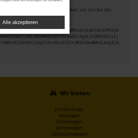
rfolgen und um Anzeigen zu schalten,
. Du kannst uns diesen Text schicken, um uns bei der
Alle akzeptieren
cHM6Ly9hcGkueC5ha3MtcHJvZC5hdWRhcmlzLm5ldC92MS9jb
TBmNGU2NGZjYWI2MDU4M2E3OTY3IiwKICAgICJoZWFkZXJzIj
ltZW91dCI6IDAsCiAgICAicHJvZ3Jlc3MiOiBudWxsLAogICA
Wir bieten:
EU-Fahrzeuge
Neuwagen
Dienstwagen
Jahreswagen
Gebrauchtwagen