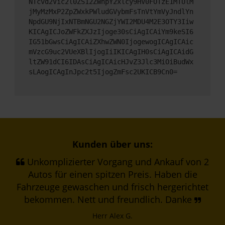
NTcvd2Vic2l0ZS12ZWhpY2xlcy9HV0FOTzE1MTUlM
jMyMzMxP2ZpZWxkPWludGVybmFsTnVtYmVyJndlYn
NpdGU9NjIxNTBmNGU2NGZjYWI2MDU4M2E3OTY3Iiw
KICAgICJoZWFkZXJzIjoge30sCiAgICAiYm9keSI6
IG51bGwsCiAgICAiZXhwZWN0IjogewogICAgICAic
mVzcG9uc2VUeXBlIjogIiIKICAgIH0sCiAgICAidG
ltZW91dCI6IDAsCiAgICAicHJvZ3Jlc3MiOiBudWx
sLAogICAgInJpc2t5IjogZmFsc2UKICB9Cn0=
Kunden über uns:
Unkomplizierter Vorgang und Ankauf von 2
Autos für einen spitzen Preis. Haben die
Fahrzeuge gewaschen und frisch hergerichtet
bekommen. Nett und freundlich. Danke
Herr Alex G.