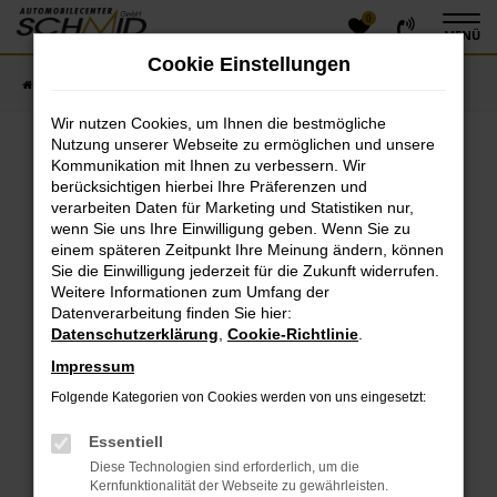
0
Zum
MENÜ
Hauptinhalt
Cookie Einstellungen
springen
Startseite
Fahrzeugangebote
Fahrzeugsuche
Wir nutzen Cookies, um Ihnen die bestmögliche
Nutzung unserer Webseite zu ermöglichen und unsere
Kommunikation mit Ihnen zu verbessern. Wir
Fehler: Network Error
berücksichtigen hierbei Ihre Präferenzen und
verarbeiten Daten für Marketing und Statistiken nur,
Beim Laden ist ein Fehler aufgetreten.
wenn Sie uns Ihre Einwilligung geben. Wenn Sie zu
einem späteren Zeitpunkt Ihre Meinung ändern, können
Hier sind ein paar Tipps, die dir helfen können:
Sie die Einwilligung jederzeit für die Zukunft widerrufen.
Überprüfe deine Firewall und deine
Weitere Informationen zum Umfang der
Datenverarbeitung finden Sie hier:
Internetverbindung.
Datenschutzerklärung
,
Cookie-Richtlinie
.
Laden andere Webseiten, zum Beispiel deine
Suchmaschine?
Impressum
Prüfe deine Browsererweiterungen.
Folgende Kategorien von Cookies werden von uns eingesetzt:
Manche Erweiterungen, wie Werbeblocker, können
das Laden bestimmter Seiten verhindern.
Essentiell
Funktioniert die Seite in einem anderen Browser
Diese Technologien sind erforderlich, um die
oder in einem privaten Fenster?
Kernfunktionalität der Webseite zu gewährleisten.