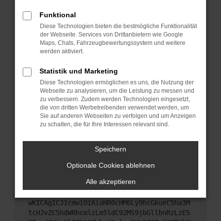
Starte dein Gerät neu.
Funktional
Das kann manchmal helfen, vorübergehende
Diese Technologien bieten die bestmögliche Funktionalität
Probleme zu beheben.
der Webseite. Services von Drittanbietern wie Google
Stelle sicher, dass dein Browser und dein
Maps, Chats, Fahrzeugbewertungssystem und weitere
werden aktiviert.
Betriebssystem auf dem neuesten Stand sind.
Veraltete Software birgt nicht nur ein
Statistik und Marketing
Sicherheitsrisiko, sondern kann auch dazu führen,
Diese Technologien ermöglichen es uns, die Nutzung der
dass bestimmte Funktionen nicht mehr
Webseite zu analysieren, um die Leistung zu messen und
unterstützt werden.
zu verbessern. Zudem werden Technologien eingesetzt,
Wende dich an den Webseitenbetreiber.
die von dritten Werbetreibenden verwendet werden, um
Sie auf anderen Webseiten zu verfolgen und um Anzeigen
Wenn du alle oben genannten Schritte versucht
zu schalten, die für Ihre Interessen relevant sind.
hast, kontaktiere uns bitte. Wir werden versuchen,
das Problem zu beheben. Du kannst uns diesen
Speichern
Text schicken, um uns bei der Fehlersuche zu
unterstützen:
Optionale Cookies ablehnen
Alle akzeptieren
ewogICJuYW1lIjogIk5ldHdvcmtFcnJvciIsCiAgI
mNvbmZpZyI6IHsKICAgICJtZXRob2QiOiAiR0VUIi
wKICAgICJ1cmwiOiAiaHR0cHM6Ly9hcGkueC5ha3M
tcHJvZC5hdWRhcmlzLm5ldC92MS9jbGllbnRzLzE5