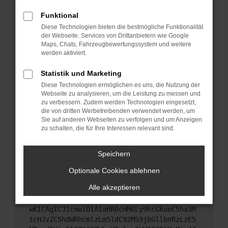
Starte dein Gerät neu.
Funktional
Das kann manchmal helfen, vorübergehende
Diese Technologien bieten die bestmögliche Funktionalität
Probleme zu beheben.
der Webseite. Services von Drittanbietern wie Google
Stelle sicher, dass dein Browser und dein
Maps, Chats, Fahrzeugbewertungssystem und weitere
werden aktiviert.
Betriebssystem auf dem neuesten Stand sind.
Veraltete Software birgt nicht nur ein
Statistik und Marketing
Sicherheitsrisiko, sondern kann auch dazu führen,
Diese Technologien ermöglichen es uns, die Nutzung der
dass bestimmte Funktionen nicht mehr
Webseite zu analysieren, um die Leistung zu messen und
unterstützt werden.
zu verbessern. Zudem werden Technologien eingesetzt,
Wende dich an den Webseitenbetreiber.
die von dritten Werbetreibenden verwendet werden, um
Sie auf anderen Webseiten zu verfolgen und um Anzeigen
Wenn du alle oben genannten Schritte versucht
zu schalten, die für Ihre Interessen relevant sind.
hast, kontaktiere uns bitte. Wir werden versuchen,
das Problem zu beheben. Du kannst uns diesen
Speichern
Text schicken, um uns bei der Fehlersuche zu
unterstützen:
Optionale Cookies ablehnen
Alle akzeptieren
ewogICJuYW1lIjogIk5ldHdvcmtFcnJvciIsCiAgI
mNvbmZpZyI6IHsKICAgICJtZXRob2QiOiAiR0VUIi
wKICAgICJ1cmwiOiAiaHR0cHM6Ly9hcGkueC5ha3M
tcHJvZC5hdWRhcmlzLm5ldC92MS9jbGllbnRzLzE5