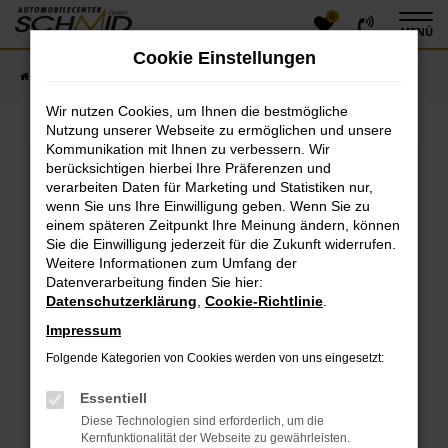
0
Zum
MENÜ
Hauptinhalt
Cookie Einstellungen
springen
Startseite
Fahrzeugangebote
Fahrzeugsuche
Wir nutzen Cookies, um Ihnen die bestmögliche
Nutzung unserer Webseite zu ermöglichen und unsere
Kommunikation mit Ihnen zu verbessern. Wir
Fehler: Network Error
berücksichtigen hierbei Ihre Präferenzen und
verarbeiten Daten für Marketing und Statistiken nur,
Beim Laden ist ein Fehler aufgetreten.
wenn Sie uns Ihre Einwilligung geben. Wenn Sie zu
einem späteren Zeitpunkt Ihre Meinung ändern, können
Hier sind ein paar Tipps, die dir helfen können:
Sie die Einwilligung jederzeit für die Zukunft widerrufen.
Überprüfe deine Firewall und deine
Weitere Informationen zum Umfang der
Datenverarbeitung finden Sie hier:
Internetverbindung.
Datenschutzerklärung
,
Cookie-Richtlinie
.
Laden andere Webseiten, zum Beispiel deine
Suchmaschine?
Impressum
Prüfe deine Browsererweiterungen.
Folgende Kategorien von Cookies werden von uns eingesetzt:
Manche Erweiterungen, wie Werbeblocker, können
das Laden bestimmter Seiten verhindern.
Essentiell
Funktioniert die Seite in einem anderen Browser
Diese Technologien sind erforderlich, um die
oder in einem privaten Fenster?
Kernfunktionalität der Webseite zu gewährleisten.