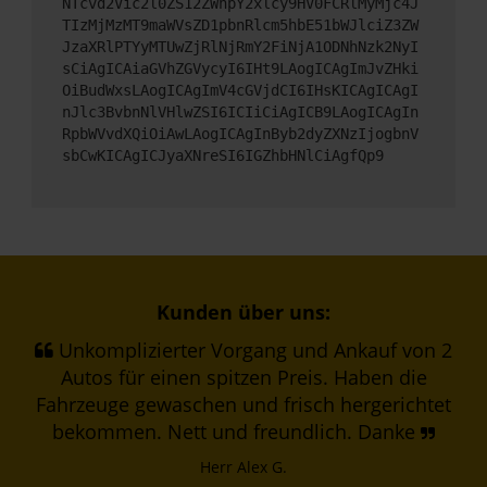
NTcvd2Vic2l0ZS12ZWhpY2xlcy9HV0FCRlMyMjc4J
TIzMjMzMT9maWVsZD1pbnRlcm5hbE51bWJlciZ3ZW
JzaXRlPTYyMTUwZjRlNjRmY2FiNjA1ODNhNzk2NyI
sCiAgICAiaGVhZGVycyI6IHt9LAogICAgImJvZHki
OiBudWxsLAogICAgImV4cGVjdCI6IHsKICAgICAgI
nJlc3BvbnNlVHlwZSI6ICIiCiAgICB9LAogICAgIn
RpbWVvdXQiOiAwLAogICAgInByb2dyZXNzIjogbnV
sbCwKICAgICJyaXNreSI6IGZhbHNlCiAgfQp9
Kunden über uns:
Unkomplizierter Vorgang und Ankauf von 2
Autos für einen spitzen Preis. Haben die
Fahrzeuge gewaschen und frisch hergerichtet
bekommen. Nett und freundlich. Danke
Herr Alex G.