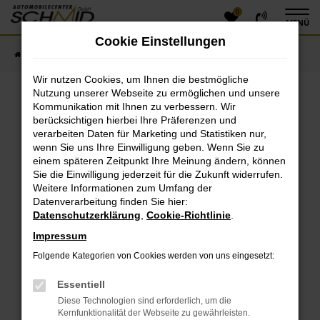
0
Zum
MENÜ
Hauptinhalt
Cookie Einstellungen
springen
Startseite
Fahrzeugangebote
Fahrzeugsuche
Wir nutzen Cookies, um Ihnen die bestmögliche
Nutzung unserer Webseite zu ermöglichen und unsere
Kommunikation mit Ihnen zu verbessern. Wir
Fehler: Network Error
berücksichtigen hierbei Ihre Präferenzen und
verarbeiten Daten für Marketing und Statistiken nur,
Beim Laden ist ein Fehler aufgetreten.
wenn Sie uns Ihre Einwilligung geben. Wenn Sie zu
einem späteren Zeitpunkt Ihre Meinung ändern, können
Hier sind ein paar Tipps, die dir helfen können:
Sie die Einwilligung jederzeit für die Zukunft widerrufen.
Überprüfe deine Firewall und deine
Weitere Informationen zum Umfang der
Datenverarbeitung finden Sie hier:
Internetverbindung.
Datenschutzerklärung
,
Cookie-Richtlinie
.
Laden andere Webseiten, zum Beispiel deine
Suchmaschine?
Impressum
Prüfe deine Browsererweiterungen.
Folgende Kategorien von Cookies werden von uns eingesetzt:
Manche Erweiterungen, wie Werbeblocker, können
das Laden bestimmter Seiten verhindern.
Essentiell
Funktioniert die Seite in einem anderen Browser
Diese Technologien sind erforderlich, um die
oder in einem privaten Fenster?
Kernfunktionalität der Webseite zu gewährleisten.