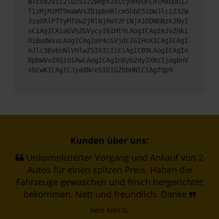
NTcvd2Vic2l0ZS12ZWhpY2xlcy9HV0FCRlMxODU1J
TIzMjMzMT9maWVsZD1pbnRlcm5hbE51bWJlciZ3ZW
JzaXRlPTYyMTUwZjRlNjRmY2FiNjA1ODNhNzk2NyI
sCiAgICAiaGVhZGVycyI6IHt9LAogICAgImJvZHki
OiBudWxsLAogICAgImV4cGVjdCI6IHsKICAgICAgI
nJlc3BvbnNlVHlwZSI6ICIiCiAgICB9LAogICAgIn
RpbWVvdXQiOiAwLAogICAgInByb2dyZXNzIjogbnV
sbCwKICAgICJyaXNreSI6IGZhbHNlCiAgfQp9
Kunden über uns:
Unkomplizierter Vorgang und Ankauf von 2
Autos für einen spitzen Preis. Haben die
Fahrzeuge gewaschen und frisch hergerichtet
bekommen. Nett und freundlich. Danke
Herr Alex G.