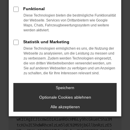
Starte dein Gerät neu.
Funktional
Das kann manchmal helfen, vorübergehende
Diese Technologien bieten die bestmögliche Funktionalität
Probleme zu beheben.
der Webseite. Services von Drittanbietern wie Google
Stelle sicher, dass dein Browser und dein
Maps, Chats, Fahrzeugbewertungssystem und weitere
werden aktiviert.
Betriebssystem auf dem neuesten Stand sind.
Veraltete Software birgt nicht nur ein
Statistik und Marketing
Sicherheitsrisiko, sondern kann auch dazu führen,
Diese Technologien ermöglichen es uns, die Nutzung der
dass bestimmte Funktionen nicht mehr
Webseite zu analysieren, um die Leistung zu messen und
unterstützt werden.
zu verbessern. Zudem werden Technologien eingesetzt,
Wende dich an den Webseitenbetreiber.
die von dritten Werbetreibenden verwendet werden, um
Sie auf anderen Webseiten zu verfolgen und um Anzeigen
Wenn du alle oben genannten Schritte versucht
zu schalten, die für Ihre Interessen relevant sind.
hast, kontaktiere uns bitte. Wir werden versuchen,
das Problem zu beheben. Du kannst uns diesen
Speichern
Text schicken, um uns bei der Fehlersuche zu
unterstützen:
Optionale Cookies ablehnen
Alle akzeptieren
ewogICJuYW1lIjogIk5ldHdvcmtFcnJvciIsCiAgI
mNvbmZpZyI6IHsKICAgICJtZXRob2QiOiAiR0VUIi
wKICAgICJ1cmwiOiAiaHR0cHM6Ly9hcGkueC5ha3M
tcHJvZC5hdWRhcmlzLm5ldC92MS9jbGllbnRzLzE5