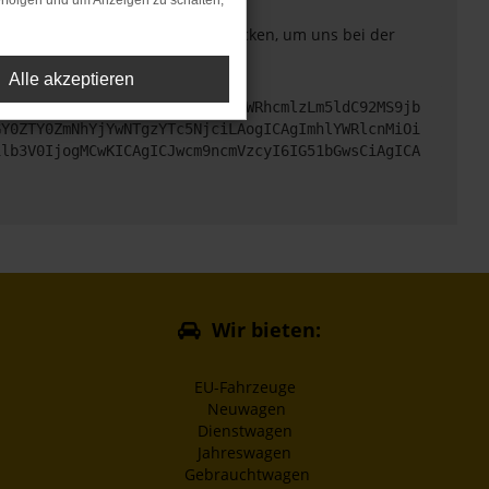
rfolgen und um Anzeigen zu schalten,
. Du kannst uns diesen Text schicken, um uns bei der
Alle akzeptieren
cHM6Ly9hcGkueC5ha3MtcHJvZC5hdWRhcmlzLm5ldC92MS9jb
GY0ZTY0ZmNhYjYwNTgzYTc5NjciLAogICAgImhlYWRlcnMiOi
1lb3V0IjogMCwKICAgICJwcm9ncmVzcyI6IG51bGwsCiAgICA
Wir bieten:
EU-Fahrzeuge
Neuwagen
Dienstwagen
Jahreswagen
Gebrauchtwagen