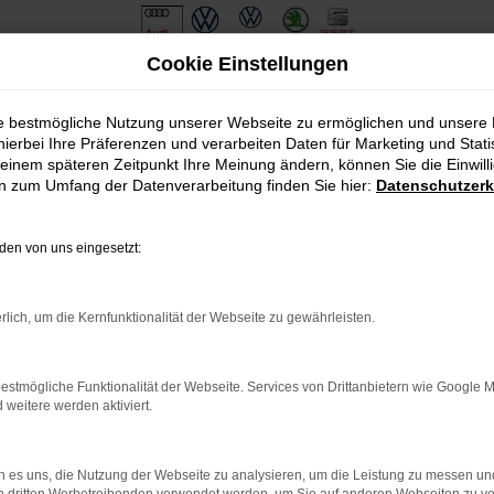
Cookie Einstellungen
ie bestmögliche Nutzung unserer Webseite zu ermöglichen und unsere
hierbei Ihre Präferenzen und verarbeiten Daten für Marketing und Stati
einem späteren Zeitpunkt Ihre Meinung ändern, können Sie die Einwillig
en zum Umfang der Datenverarbeitung finden Sie hier:
Datenschutzerk
en von uns eingesetzt:
.
ine?
rlich, um die Kernfunktionalität der Webseite zu gewährleisten.
en bestimmter Seiten verhindern. Funktioniert die Seite in eine
estmögliche Funktionalität der Webseite. Services von Drittanbietern wie Google 
eitere werden aktiviert.
u beheben.
em auf dem neuesten Stand sind.
o, sondern kann auch dazu führen, dass bestimmte Funktionen nicht
 es uns, die Nutzung der Webseite zu analysieren, um die Leistung zu messen u