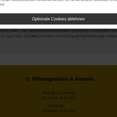
on dritten Werbetreibenden verwendet werden, um Sie auf anderen Webseiten zu ve
ind.
ntaktiere uns bitte. Wir werden versuchen, das Problem zu beheben
Optionale Cookies ablehnen
ZyI6IHsKICAgICJtZXRob2QiOiAiR0VUIiwKICAgICJ1cmwiOiAiaHR0
SUyMzIzMzE/ZmllbGQ9aW50ZXJuYWxOdW1iZXImd2Vic2l0ZT02MjE1M
B7CiAgICAgICJyZXNwb25zZVR5cGUiOiAiIgogICAgfSwKICAgICJ0aW
Öffnungszeiten & Kontakt
Montag bis Freitag:
07:15 bis 18:00 Uhr
Samstag:
09:00 bis 12:00 Uhr