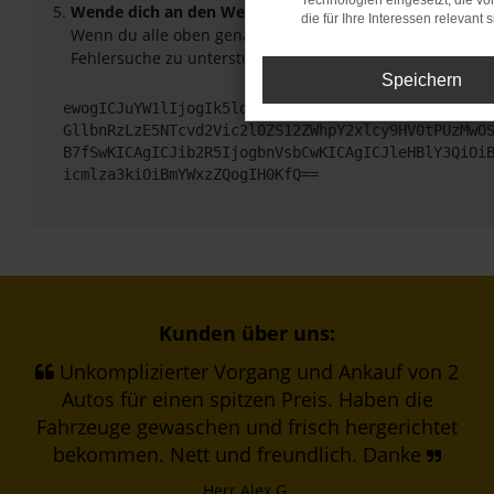
Technologien eingesetzt, die v
Wende dich an den Webseitenbetreiber.
die für Ihre Interessen relevant s
Wenn du alle oben genannten Schritte versucht hast, ko
Fehlersuche zu unterstützen:
Speichern
ewogICJuYW1lIjogIk5ldHdvcmtFcnJvciIsCiAgImNvbmZp
GllbnRzLzE5NTcvd2Vic2l0ZS12ZWhpY2xlcy9HV0tPUzMwO
B7fSwKICAgICJib2R5IjogbnVsbCwKICAgICJleHBlY3QiOi
icmlza3kiOiBmYWxzZQogIH0KfQ==
Kunden über uns:
Unkomplizierter Vorgang und Ankauf von 2
Autos für einen spitzen Preis. Haben die
Fahrzeuge gewaschen und frisch hergerichtet
bekommen. Nett und freundlich. Danke
Herr Alex G.