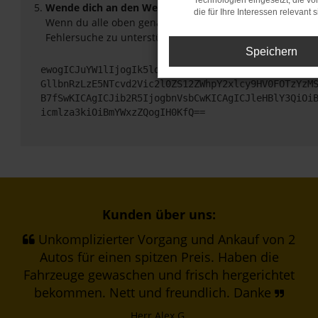
Technologien eingesetzt, die v
Wende dich an den Webseitenbetreiber.
die für Ihre Interessen relevant s
Wenn du alle oben genannten Schritte versucht hast, ko
Fehlersuche zu unterstützen:
Speichern
ewogICJuYW1lIjogIk5ldHdvcmtFcnJvciIsCiAgImNvbmZp
GllbnRzLzE5NTcvd2Vic2l0ZS12ZWhpY2xlcy9HV0FOTzYzM
B7fSwKICAgICJib2R5IjogbnVsbCwKICAgICJleHBlY3QiOi
icmlza3kiOiBmYWxzZQogIH0KfQ==
Kunden über uns:
Unkomplizierter Vorgang und Ankauf von 2
Autos für einen spitzen Preis. Haben die
Fahrzeuge gewaschen und frisch hergerichtet
bekommen. Nett und freundlich. Danke
Herr Alex G.