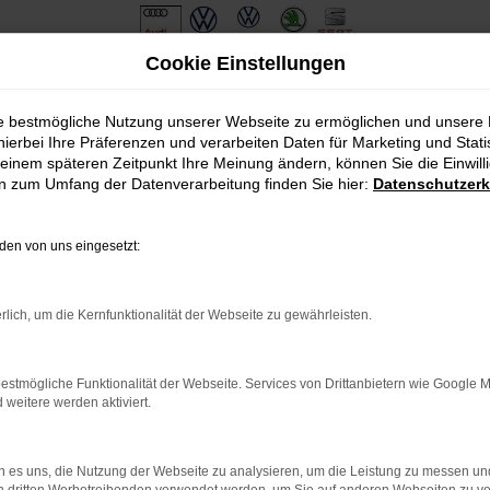
Cookie Einstellungen
ie bestmögliche Nutzung unserer Webseite zu ermöglichen und unsere
hierbei Ihre Präferenzen und verarbeiten Daten für Marketing und Stati
einem späteren Zeitpunkt Ihre Meinung ändern, können Sie die Einwillig
en zum Umfang der Datenverarbeitung finden Sie hier:
Datenschutzerk
en von uns eingesetzt:
.
ine?
rlich, um die Kernfunktionalität der Webseite zu gewährleisten.
en bestimmter Seiten verhindern. Funktioniert die Seite in eine
estmögliche Funktionalität der Webseite. Services von Drittanbietern wie Google 
eitere werden aktiviert.
u beheben.
em auf dem neuesten Stand sind.
o, sondern kann auch dazu führen, dass bestimmte Funktionen nicht
 es uns, die Nutzung der Webseite zu analysieren, um die Leistung zu messen u