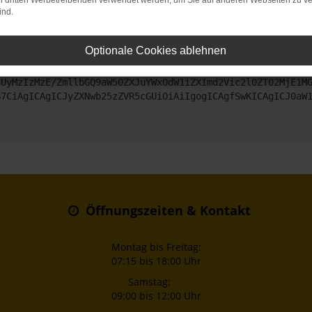
on dritten Werbetreibenden verwendet werden, um Sie auf anderen Webseiten zu ve
ind.
ntaktiere uns bitte. Wir werden versuchen, das Problem zu beheben
Optionale Cookies ablehnen
ZyI6IHsKICAgICJtZXRob2QiOiAiR0VUIiwKICAgICJ1cmwiOiAiaHR0
SUyMzIzMzE/ZmllbGQ9aW50ZXJuYWxOdW1iZXImd2Vic2l0ZT02MjE1M
B7CiAgICAgICJyZXNwb25zZVR5cGUiOiAiIgogICAgfSwKICAgICJ0aW
Öffnungszeiten & Kontakt
Montag bis Freitag:
07:15 bis 18:00 Uhr
Samstag:
09:00 bis 12:00 Uhr