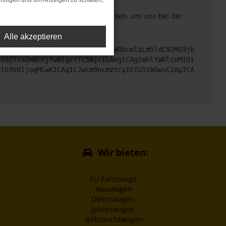
rfolgen und um Anzeigen zu schalten,
. Du kannst uns diesen Text schicken, um uns bei der
Alle akzeptieren
cHM6Ly9hcGkueC5ha3MtcHJvZC5hdWRhcmlzLm5ldC92MS9jb
GY0ZTY0ZmNhYjYwNTgzYTc5NjciLAogICAgImhlYWRlcnMiOi
1lb3V0IjogMCwKICAgICJwcm9ncmVzcyI6IG51bGwsCiAgICA
Wir bieten:
EU-Fahrzeuge
Neuwagen
Dienstwagen
Jahreswagen
Gebrauchtwagen