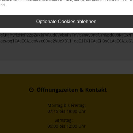
on dritten Werbetreibenden verwendet werden, um Sie auf anderen Webseiten zu ve
ind.
ntaktiere uns bitte. Wir werden versuchen, das Problem zu beheben
Optionale Cookies ablehnen
ZyI6IHsKICAgICJtZXRob2QiOiAiR0VUIiwKICAgICJ1cmwiOiAiaHR0
DglMjMyMzMxP2ZpZWxkPWludGVybmFsTnVtYmVyJndlYnNpdGU9NjIxN
ogewogICAgICAicmVzcG9uc2VUeXBlIjogIiIKICAgIH0sCiAgICAidG
Öffnungszeiten & Kontakt
Montag bis Freitag:
07:15 bis 18:00 Uhr
Samstag:
09:00 bis 12:00 Uhr