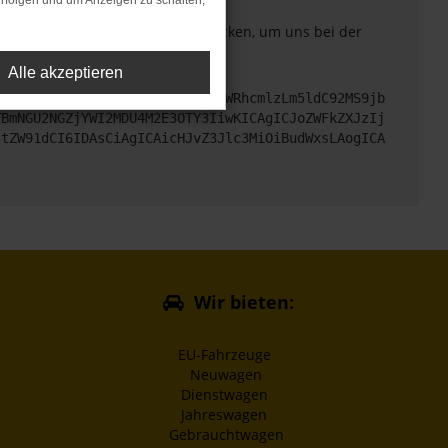
rfolgen und um Anzeigen zu schalten,
. Du kannst uns diesen Text schicken, um uns bei der
Alle akzeptieren
cHM6Ly9hcGkueC5ha3MtcHJvZC5hdWRhcmlzLm5ldC92MS9jb
TBmNGU2NGZjYWI2MDU4M2E3OTY3IiwKICAgICJoZWFkZXJzIj
ltZW91dCI6IDAsCiAgICAicHJvZ3Jlc3MiOiBudWxsLAogICA
Wir bieten:
EU-Fahrzeuge
Neuwagen
Dienstwagen
Jahreswagen
Gebrauchtwagen