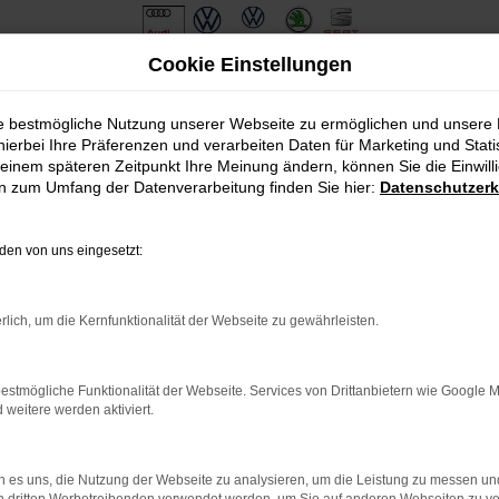
Cookie Einstellungen
ie bestmögliche Nutzung unserer Webseite zu ermöglichen und unsere
hierbei Ihre Präferenzen und verarbeiten Daten für Marketing und Stati
einem späteren Zeitpunkt Ihre Meinung ändern, können Sie die Einwillig
en zum Umfang der Datenverarbeitung finden Sie hier:
Datenschutzerk
en von uns eingesetzt:
.
ine?
rlich, um die Kernfunktionalität der Webseite zu gewährleisten.
en bestimmter Seiten verhindern. Funktioniert die Seite in eine
estmögliche Funktionalität der Webseite. Services von Drittanbietern wie Google 
eitere werden aktiviert.
u beheben.
em auf dem neuesten Stand sind.
o, sondern kann auch dazu führen, dass bestimmte Funktionen nicht
 es uns, die Nutzung der Webseite zu analysieren, um die Leistung zu messen u