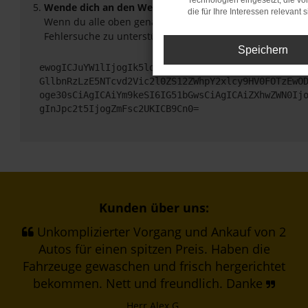
Technologien eingesetzt, die v
Wende dich an den Webseitenbetreiber.
die für Ihre Interessen relevant s
Wenn du alle oben genannten Schritte versucht hast, ko
Fehlersuche zu unterstützen:
Speichern
ewogICJuYW1lIjogIk5ldHdvcmtFcnJvciIsCiAgImNvbmZp
GllbnRzLzE5NTcvd2Vic2l0ZS12ZWhpY2xlcy9HV0FOTzEwO
oge30sCiAgICAiYm9keSI6IG51bGwsCiAgICAiZXhwZWN0Ij
gInJpc2t5IjogZmFsc2UKICB9Cn0=
Kunden über uns:
Unkomplizierter Vorgang und Ankauf von 2
Autos für einen spitzen Preis. Haben die
Fahrzeuge gewaschen und frisch hergerichtet
bekommen. Nett und freundlich. Danke
Herr Alex G.