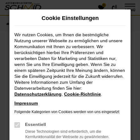
0
Zum
MENÜ
Hauptinhalt
Cookie Einstellungen
springen
Startseite
Fahrzeugangebote
Fahrzeugsuche
Wir nutzen Cookies, um Ihnen die bestmögliche
Nutzung unserer Webseite zu ermöglichen und unsere
Kommunikation mit Ihnen zu verbessern. Wir
Fehler: Network Error
berücksichtigen hierbei Ihre Präferenzen und
verarbeiten Daten für Marketing und Statistiken nur,
Beim Laden ist ein Fehler aufgetreten.
wenn Sie uns Ihre Einwilligung geben. Wenn Sie zu
einem späteren Zeitpunkt Ihre Meinung ändern, können
Hier sind ein paar Tipps, die dir helfen können:
Sie die Einwilligung jederzeit für die Zukunft widerrufen.
Überprüfe deine Firewall und deine
Weitere Informationen zum Umfang der
Datenverarbeitung finden Sie hier:
Internetverbindung.
Datenschutzerklärung
,
Cookie-Richtlinie
.
Laden andere Webseiten, zum Beispiel deine
Suchmaschine?
Impressum
Prüfe deine Browsererweiterungen.
Folgende Kategorien von Cookies werden von uns eingesetzt:
Manche Erweiterungen, wie Werbeblocker, können
das Laden bestimmter Seiten verhindern.
Essentiell
Funktioniert die Seite in einem anderen Browser
Diese Technologien sind erforderlich, um die
oder in einem privaten Fenster?
Kernfunktionalität der Webseite zu gewährleisten.