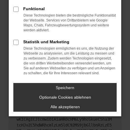
Starte dein Gerät neu.
Funktional
Das kann manchmal helfen, vorübergehende
Diese Technologien bieten die bestmögliche Funktionalität
Probleme zu beheben.
der Webseite. Services von Drittanbietern wie Google
Stelle sicher, dass dein Browser und dein
Maps, Chats, Fahrzeugbewertungssystem und weitere
werden aktiviert.
Betriebssystem auf dem neuesten Stand sind.
Veraltete Software birgt nicht nur ein
Statistik und Marketing
Sicherheitsrisiko, sondern kann auch dazu führen,
Diese Technologien ermöglichen es uns, die Nutzung der
dass bestimmte Funktionen nicht mehr
Webseite zu analysieren, um die Leistung zu messen und
unterstützt werden.
zu verbessern. Zudem werden Technologien eingesetzt,
Wende dich an den Webseitenbetreiber.
die von dritten Werbetreibenden verwendet werden, um
Sie auf anderen Webseiten zu verfolgen und um Anzeigen
Wenn du alle oben genannten Schritte versucht
zu schalten, die für Ihre Interessen relevant sind.
hast, kontaktiere uns bitte. Wir werden versuchen,
das Problem zu beheben. Du kannst uns diesen
Speichern
Text schicken, um uns bei der Fehlersuche zu
unterstützen:
Optionale Cookies ablehnen
Alle akzeptieren
ewogICJuYW1lIjogIk5ldHdvcmtFcnJvciIsCiAgI
mNvbmZpZyI6IHsKICAgICJtZXRob2QiOiAiR0VUIi
wKICAgICJ1cmwiOiAiaHR0cHM6Ly9hcGkueC5ha3M
tcHJvZC5hdWRhcmlzLm5ldC92MS9jbGllbnRzLzE5