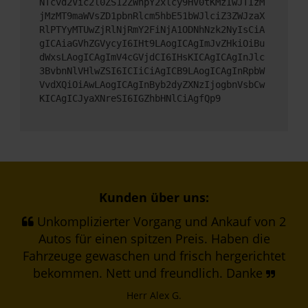
NTcvd2Vic2l0ZS12ZWhpY2xlcy9HV0tKMzIwJTIzM
jMzMT9maWVsZD1pbnRlcm5hbE51bWJlciZ3ZWJzaX
RlPTYyMTUwZjRlNjRmY2FiNjA1ODNhNzk2NyIsCiA
gICAiaGVhZGVycyI6IHt9LAogICAgImJvZHkiOiBu
dWxsLAogICAgImV4cGVjdCI6IHsKICAgICAgInJlc
3BvbnNlVHlwZSI6ICIiCiAgICB9LAogICAgInRpbW
VvdXQiOiAwLAogICAgInByb2dyZXNzIjogbnVsbCw
KICAgICJyaXNreSI6IGZhbHNlCiAgfQp9
Kunden über uns:
Unkomplizierter Vorgang und Ankauf von 2
Autos für einen spitzen Preis. Haben die
Fahrzeuge gewaschen und frisch hergerichtet
bekommen. Nett und freundlich. Danke
Herr Alex G.