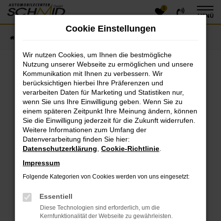
0
Zum
MENÜ
Hauptinhalt
Cookie Einstellungen
springen
Startseite
Fahrzeugangebote
Fahrzeugsuche
Wir nutzen Cookies, um Ihnen die bestmögliche
Nutzung unserer Webseite zu ermöglichen und unsere
Kommunikation mit Ihnen zu verbessern. Wir
Fehler: Network Error
berücksichtigen hierbei Ihre Präferenzen und
verarbeiten Daten für Marketing und Statistiken nur,
Beim Laden ist ein Fehler aufgetreten.
wenn Sie uns Ihre Einwilligung geben. Wenn Sie zu
einem späteren Zeitpunkt Ihre Meinung ändern, können
Hier sind ein paar Tipps, die dir helfen können:
Sie die Einwilligung jederzeit für die Zukunft widerrufen.
Überprüfe deine Firewall und deine
Weitere Informationen zum Umfang der
Datenverarbeitung finden Sie hier:
Internetverbindung.
Datenschutzerklärung
,
Cookie-Richtlinie
.
Laden andere Webseiten, zum Beispiel deine
Suchmaschine?
Impressum
Prüfe deine Browsererweiterungen.
Folgende Kategorien von Cookies werden von uns eingesetzt:
Manche Erweiterungen, wie Werbeblocker, können
das Laden bestimmter Seiten verhindern.
Essentiell
Funktioniert die Seite in einem anderen Browser
Diese Technologien sind erforderlich, um die
oder in einem privaten Fenster?
Kernfunktionalität der Webseite zu gewährleisten.