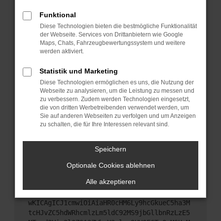
Starte dein Gerät neu.
Funktional
Das kann manchmal helfen, vorübergehende
Diese Technologien bieten die bestmögliche Funktionalität
Probleme zu beheben.
der Webseite. Services von Drittanbietern wie Google
Stelle sicher, dass dein Browser und dein
Maps, Chats, Fahrzeugbewertungssystem und weitere
werden aktiviert.
Betriebssystem auf dem neuesten Stand sind.
Veraltete Software birgt nicht nur ein
Statistik und Marketing
Sicherheitsrisiko, sondern kann auch dazu führen,
Diese Technologien ermöglichen es uns, die Nutzung der
dass bestimmte Funktionen nicht mehr
Webseite zu analysieren, um die Leistung zu messen und
unterstützt werden.
zu verbessern. Zudem werden Technologien eingesetzt,
Wende dich an den Webseitenbetreiber.
die von dritten Werbetreibenden verwendet werden, um
Sie auf anderen Webseiten zu verfolgen und um Anzeigen
Wenn du alle oben genannten Schritte versucht
zu schalten, die für Ihre Interessen relevant sind.
hast, kontaktiere uns bitte. Wir werden versuchen,
das Problem zu beheben. Du kannst uns diesen
Speichern
Text schicken, um uns bei der Fehlersuche zu
unterstützen:
Optionale Cookies ablehnen
Alle akzeptieren
ewogICJuYW1lIjogIk5ldHdvcmtFcnJvciIsCiAgI
mNvbmZpZyI6IHsKICAgICJtZXRob2QiOiAiR0VUIi
wKICAgICJ1cmwiOiAiaHR0cHM6Ly9hcGkueC5ha3M
tcHJvZC5hdWRhcmlzLm5ldC92MS9jbGllbnRzLzE5