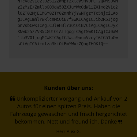
NTcvd2Vic2l0ZS12ZWhpY2xlcy9HV0FCTzQwMSUyM
zIzMzE/ZmllbGQ9aW50ZXJuYWxOdW1iZXImd2Vic2
l0ZT02MjE1MGY0ZTY0ZmNhYjYwNTgzYTc5NjciLAo
gICAgImhlYWRlcnMiOiB7fSwKICAgICJib2R5Ijog
bnVsbCwKICAgICJleHBlY3QiOiB7CiAgICAgICJyZ
XNwb25zZVR5cGUiOiAiIgogICAgfSwKICAgICJ0aW
1lb3V0IjogMCwKICAgICJwcm9ncmVzcyI6IG51bGw
sCiAgICAicmlza3kiOiBmYWxzZQogIH0KfQ==
Kunden über uns:
Unkomplizierter Vorgang und Ankauf von 2
Autos für einen spitzen Preis. Haben die
Fahrzeuge gewaschen und frisch hergerichtet
bekommen. Nett und freundlich. Danke
Herr Alex G.