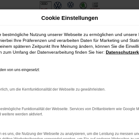
Cookie Einstellungen
ie bestmögliche Nutzung unserer Webseite zu ermöglichen und unsere
hierbei Ihre Präferenzen und verarbeiten Daten für Marketing und Stati
einem späteren Zeitpunkt Ihre Meinung ändern, können Sie die Einwillig
en zum Umfang der Datenverarbeitung finden Sie hier:
Datenschutzerk
en von uns eingesetzt:
.
ine?
rlich, um die Kernfunktionalität der Webseite zu gewährleisten.
en bestimmter Seiten verhindern. Funktioniert die Seite in eine
estmögliche Funktionalität der Webseite. Services von Drittanbietern wie Google 
eitere werden aktiviert.
u beheben.
em auf dem neuesten Stand sind.
o, sondern kann auch dazu führen, dass bestimmte Funktionen nicht
 es uns, die Nutzung der Webseite zu analysieren, um die Leistung zu messen u