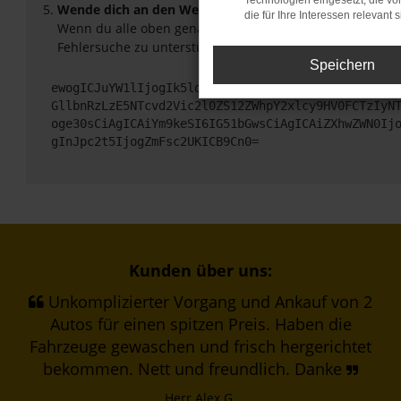
Technologien eingesetzt, die v
Wende dich an den Webseitenbetreiber.
die für Ihre Interessen relevant s
Wenn du alle oben genannten Schritte versucht hast, ko
Fehlersuche zu unterstützen:
Speichern
ewogICJuYW1lIjogIk5ldHdvcmtFcnJvciIsCiAgImNvbmZp
GllbnRzLzE5NTcvd2Vic2l0ZS12ZWhpY2xlcy9HV0FCTzIyN
oge30sCiAgICAiYm9keSI6IG51bGwsCiAgICAiZXhwZWN0Ij
gInJpc2t5IjogZmFsc2UKICB9Cn0=
Kunden über uns:
Unkomplizierter Vorgang und Ankauf von 2
Autos für einen spitzen Preis. Haben die
Fahrzeuge gewaschen und frisch hergerichtet
bekommen. Nett und freundlich. Danke
Herr Alex G.