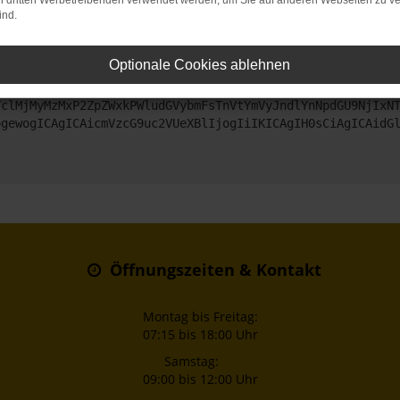
on dritten Werbetreibenden verwendet werden, um Sie auf anderen Webseiten zu ve
ind.
ntaktiere uns bitte. Wir werden versuchen, das Problem zu beheben
Optionale Cookies ablehnen
ZyI6IHsKICAgICJtZXRob2QiOiAiR0VUIiwKICAgICJ1cmwiOiAiaHR0
TclMjMyMzMxP2ZpZWxkPWludGVybmFsTnVtYmVyJndlYnNpdGU9NjIxN
ogewogICAgICAicmVzcG9uc2VUeXBlIjogIiIKICAgIH0sCiAgICAidG
Öffnungszeiten & Kontakt
Montag bis Freitag:
07:15 bis 18:00 Uhr
Samstag:
09:00 bis 12:00 Uhr