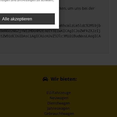
rfolgen und um Anzeigen zu schalten,
. Du kannst uns diesen Text schicken, um uns bei der
Alle akzeptieren
cHM6Ly9hcGkueC5ha3MtcHJvZC5hdWRhcmlzLm5ldC92MS9jb
TBmNGU2NGZjYWI2MDU4M2E3OTY3IiwKICAgICJoZWFkZXJzIj
ltZW91dCI6IDAsCiAgICAicHJvZ3Jlc3MiOiBudWxsLAogICA
Wir bieten:
EU-Fahrzeuge
Neuwagen
Dienstwagen
Jahreswagen
Gebrauchtwagen