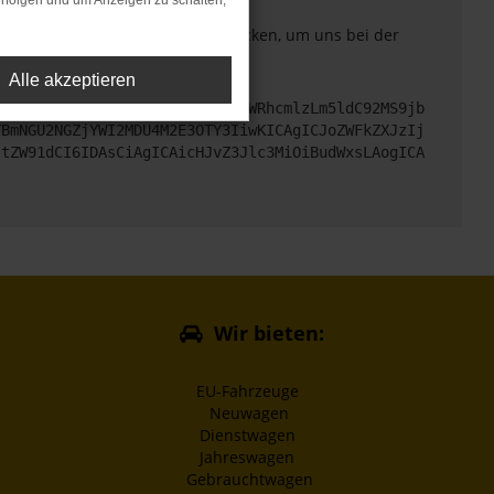
rfolgen und um Anzeigen zu schalten,
. Du kannst uns diesen Text schicken, um uns bei der
Alle akzeptieren
cHM6Ly9hcGkueC5ha3MtcHJvZC5hdWRhcmlzLm5ldC92MS9jb
TBmNGU2NGZjYWI2MDU4M2E3OTY3IiwKICAgICJoZWFkZXJzIj
ltZW91dCI6IDAsCiAgICAicHJvZ3Jlc3MiOiBudWxsLAogICA
Wir bieten:
EU-Fahrzeuge
Neuwagen
Dienstwagen
Jahreswagen
Gebrauchtwagen