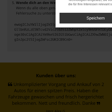
Technologien eingesetzt, die v
Wende dich an den Webseitenbetreiber.
die für Ihre Interessen relevant s
Wenn du alle oben genannten Schritte versucht hast, ko
Fehlersuche zu unterstützen:
Speichern
ewogICJuYW1lIjogIk5ldHdvcmtFcnJvciIsCiAgImNvbmZp
GllbnRzLzE5NTcvd2Vic2l0ZS12ZWhpY2xlcy9HV0FHTDEyO
oge30sCiAgICAiYm9keSI6IG51bGwsCiAgICAiZXhwZWN0Ij
gInJpc2t5IjogZmFsc2UKICB9Cn0=
Kunden über uns:
Unkomplizierter Vorgang und Ankauf von 2
Autos für einen spitzen Preis. Haben die
Fahrzeuge gewaschen und frisch hergerichtet
bekommen. Nett und freundlich. Danke
Herr Alex G.