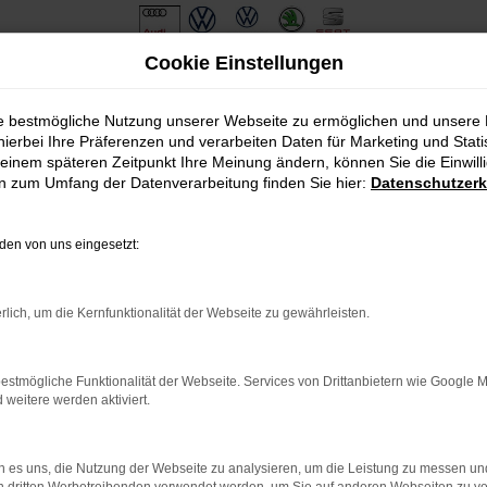
Cookie Einstellungen
ie bestmögliche Nutzung unserer Webseite zu ermöglichen und unsere
hierbei Ihre Präferenzen und verarbeiten Daten für Marketing und Stati
einem späteren Zeitpunkt Ihre Meinung ändern, können Sie die Einwillig
en zum Umfang der Datenverarbeitung finden Sie hier:
Datenschutzerk
en von uns eingesetzt:
.
ine?
rlich, um die Kernfunktionalität der Webseite zu gewährleisten.
en bestimmter Seiten verhindern. Funktioniert die Seite in eine
estmögliche Funktionalität der Webseite. Services von Drittanbietern wie Google 
eitere werden aktiviert.
u beheben.
em auf dem neuesten Stand sind.
o, sondern kann auch dazu führen, dass bestimmte Funktionen nicht
 es uns, die Nutzung der Webseite zu analysieren, um die Leistung zu messen u