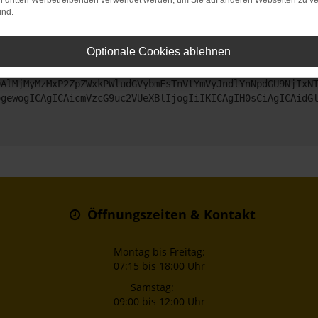
on dritten Werbetreibenden verwendet werden, um Sie auf anderen Webseiten zu ve
ind.
ntaktiere uns bitte. Wir werden versuchen, das Problem zu beheben
Optionale Cookies ablehnen
ZyI6IHsKICAgICJtZXRob2QiOiAiR0VUIiwKICAgICJ1cmwiOiAiaHR0
DAlMjMyMzMxP2ZpZWxkPWludGVybmFsTnVtYmVyJndlYnNpdGU9NjIxN
ogewogICAgICAicmVzcG9uc2VUeXBlIjogIiIKICAgIH0sCiAgICAidG
Öffnungszeiten & Kontakt
Montag bis Freitag:
07:15 bis 18:00 Uhr
Samstag:
09:00 bis 12:00 Uhr