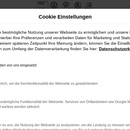
Cookie Einstellungen
ie bestmögliche Nutzung unserer Webseite zu ermöglichen und unsere
hierbei Ihre Präferenzen und verarbeiten Daten für Marketing und Stati
einem späteren Zeitpunkt Ihre Meinung ändern, können Sie die Einwillig
en zum Umfang der Datenverarbeitung finden Sie hier:
Datenschutzerk
en von uns eingesetzt:
.
ine?
rlich, um die Kernfunktionalität der Webseite zu gewährleisten.
en bestimmter Seiten verhindern. Funktioniert die Seite in eine
estmögliche Funktionalität der Webseite. Services von Drittanbietern wie Google 
eitere werden aktiviert.
u beheben.
em auf dem neuesten Stand sind.
o, sondern kann auch dazu führen, dass bestimmte Funktionen nicht
 es uns, die Nutzung der Webseite zu analysieren, um die Leistung zu messen u