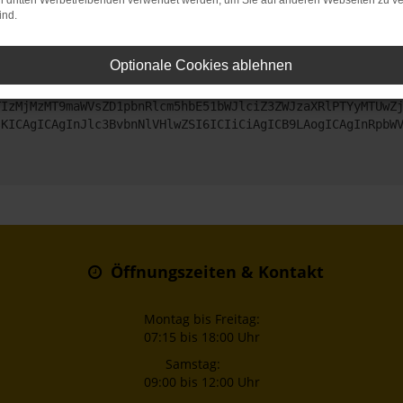
on dritten Werbetreibenden verwendet werden, um Sie auf anderen Webseiten zu ve
ind.
ntaktiere uns bitte. Wir werden versuchen, das Problem zu beheben
Optionale Cookies ablehnen
ZyI6IHsKICAgICJtZXRob2QiOiAiR0VUIiwKICAgICJ1cmwiOiAiaHR0
TIzMjMzMT9maWVsZD1pbnRlcm5hbE51bWJlciZ3ZWJzaXRlPTYyMTUwZ
sKICAgICAgInJlc3BvbnNlVHlwZSI6ICIiCiAgICB9LAogICAgInRpbW
Öffnungszeiten & Kontakt
Montag bis Freitag:
07:15 bis 18:00 Uhr
Samstag:
09:00 bis 12:00 Uhr