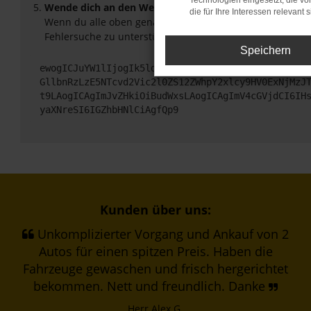
Technologien eingesetzt, die v
Wende dich an den Webseitenbetreiber.
die für Ihre Interessen relevant s
Wenn du alle oben genannten Schritte versucht hast, ko
Fehlersuche zu unterstützen:
Speichern
ewogICJuYW1lIjogIk5ldHdvcmtFcnJvciIsCiAgImNvbmZp
GllbnRzLzE5NTcvd2Vic2l0ZS12ZWhpY2xlcy9HV0ExNjMzJ
t9LAogICAgImJvZHkiOiBudWxsLAogICAgImV4cGVjdCI6IH
yaXNreSI6IGZhbHNlCiAgfQp9
Kunden über uns:
Unkomplizierter Vorgang und Ankauf von 2
Autos für einen spitzen Preis. Haben die
Fahrzeuge gewaschen und frisch hergerichtet
bekommen. Nett und freundlich. Danke
Herr Alex G.