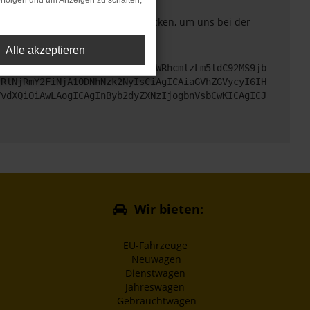
rfolgen und um Anzeigen zu schalten,
. Du kannst uns diesen Text schicken, um uns bei der
Alle akzeptieren
cHM6Ly9hcGkueC5ha3MtcHJvZC5hdWRhcmlzLm5ldC92MS9jb
jRlNjRmY2FiNjA1ODNhNzk2NyIsCiAgICAiaGVhZGVycyI6IH
VvdXQiOiAwLAogICAgInByb2dyZXNzIjogbnVsbCwKICAgICJ
Wir bieten:
EU-Fahrzeuge
Neuwagen
Dienstwagen
Jahreswagen
Gebrauchtwagen