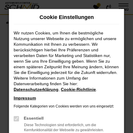
0
Zum
MENÜ
Hauptinhalt
Cookie Einstellungen
springen
Startseite
Fahrzeugangebote
Fahrzeugsuche
Wir nutzen Cookies, um Ihnen die bestmögliche
Nutzung unserer Webseite zu ermöglichen und unsere
Kommunikation mit Ihnen zu verbessern. Wir
Fehler: Network Error
berücksichtigen hierbei Ihre Präferenzen und
verarbeiten Daten für Marketing und Statistiken nur,
Beim Laden ist ein Fehler aufgetreten.
wenn Sie uns Ihre Einwilligung geben. Wenn Sie zu
einem späteren Zeitpunkt Ihre Meinung ändern, können
Hier sind ein paar Tipps, die dir helfen können:
Sie die Einwilligung jederzeit für die Zukunft widerrufen.
Überprüfe deine Firewall und deine
Weitere Informationen zum Umfang der
Datenverarbeitung finden Sie hier:
Internetverbindung.
Datenschutzerklärung
,
Cookie-Richtlinie
.
Laden andere Webseiten, zum Beispiel deine
Suchmaschine?
Impressum
Prüfe deine Browsererweiterungen.
Folgende Kategorien von Cookies werden von uns eingesetzt:
Manche Erweiterungen, wie Werbeblocker, können
das Laden bestimmter Seiten verhindern.
Essentiell
Funktioniert die Seite in einem anderen Browser
Diese Technologien sind erforderlich, um die
oder in einem privaten Fenster?
Kernfunktionalität der Webseite zu gewährleisten.