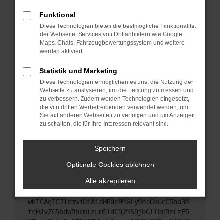
Starte dein Gerät neu.
Funktional
Das kann manchmal helfen, vorübergehende
Diese Technologien bieten die bestmögliche Funktionalität
Probleme zu beheben.
der Webseite. Services von Drittanbietern wie Google
Stelle sicher, dass dein Browser und dein
Maps, Chats, Fahrzeugbewertungssystem und weitere
werden aktiviert.
Betriebssystem auf dem neuesten Stand sind.
Veraltete Software birgt nicht nur ein
Statistik und Marketing
Sicherheitsrisiko, sondern kann auch dazu führen,
Diese Technologien ermöglichen es uns, die Nutzung der
dass bestimmte Funktionen nicht mehr
Webseite zu analysieren, um die Leistung zu messen und
unterstützt werden.
zu verbessern. Zudem werden Technologien eingesetzt,
Wende dich an den Webseitenbetreiber.
die von dritten Werbetreibenden verwendet werden, um
Sie auf anderen Webseiten zu verfolgen und um Anzeigen
Wenn du alle oben genannten Schritte versucht
zu schalten, die für Ihre Interessen relevant sind.
hast, kontaktiere uns bitte. Wir werden versuchen,
das Problem zu beheben. Du kannst uns diesen
Speichern
Text schicken, um uns bei der Fehlersuche zu
unterstützen:
Optionale Cookies ablehnen
Alle akzeptieren
ewogICJuYW1lIjogIk5ldHdvcmtFcnJvciIsCiAgI
mNvbmZpZyI6IHsKICAgICJtZXRob2QiOiAiR0VUIi
wKICAgICJ1cmwiOiAiaHR0cHM6Ly9hcGkueC5ha3M
tcHJvZC5hdWRhcmlzLm5ldC92MS9jbGllbnRzLzE5