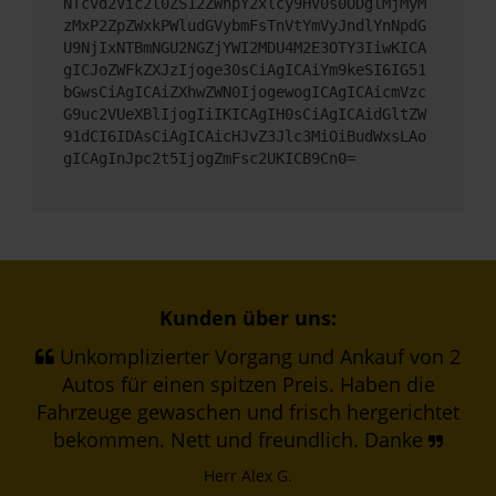
NTcvd2Vic2l0ZS12ZWhpY2xlcy9HV0s0ODglMjMyM
zMxP2ZpZWxkPWludGVybmFsTnVtYmVyJndlYnNpdG
U9NjIxNTBmNGU2NGZjYWI2MDU4M2E3OTY3IiwKICA
gICJoZWFkZXJzIjoge30sCiAgICAiYm9keSI6IG51
bGwsCiAgICAiZXhwZWN0IjogewogICAgICAicmVzc
G9uc2VUeXBlIjogIiIKICAgIH0sCiAgICAidGltZW
91dCI6IDAsCiAgICAicHJvZ3Jlc3MiOiBudWxsLAo
gICAgInJpc2t5IjogZmFsc2UKICB9Cn0=
Kunden über uns:
Unkomplizierter Vorgang und Ankauf von 2
Autos für einen spitzen Preis. Haben die
Fahrzeuge gewaschen und frisch hergerichtet
bekommen. Nett und freundlich. Danke
Herr Alex G.