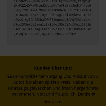
NTcvd2Vic2l0ZS12ZWhpY2xlcy9HV0EzMjElMjMyM
zMxP2ZpZWxkPWludGVybmFsTnVtYmVyJndlYnNpdG
U9NjIxNTBmNGU2NGZjYWI2MDU4M2E3OTY3IiwKICA
gICJoZWFkZXJzIjoge30sCiAgICAiYm9keSI6IG51
bGwsCiAgICAiZXhwZWN0IjogewogICAgICAicmVzc
G9uc2VUeXBlIjogIiIKICAgIH0sCiAgICAidGltZW
91dCI6IDAsCiAgICAicHJvZ3Jlc3MiOiBudWxsLAo
gICAgInJpc2t5IjogZmFsc2UKICB9Cn0=
Kunden über uns:
Unkomplizierter Vorgang und Ankauf von 2
Autos für einen spitzen Preis. Haben die
Fahrzeuge gewaschen und frisch hergerichtet
bekommen. Nett und freundlich. Danke
Herr Alex G.