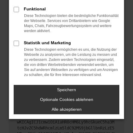
Starte dein Gerät neu.
Funktional
Das kann manchmal helfen, vorübergehende
Diese Technologien bieten die bestmögliche Funktionalität
Probleme zu beheben.
der Webseite. Services von Drittanbietern wie Google
Stelle sicher, dass dein Browser und dein
Maps, Chats, Fahrzeugbewertungssystem und weitere
werden aktiviert.
Betriebssystem auf dem neuesten Stand sind.
Veraltete Software birgt nicht nur ein
Statistik und Marketing
Sicherheitsrisiko, sondern kann auch dazu führen,
Diese Technologien ermöglichen es uns, die Nutzung der
dass bestimmte Funktionen nicht mehr
Webseite zu analysieren, um die Leistung zu messen und
unterstützt werden.
zu verbessern. Zudem werden Technologien eingesetzt,
Wende dich an den Webseitenbetreiber.
die von dritten Werbetreibenden verwendet werden, um
Sie auf anderen Webseiten zu verfolgen und um Anzeigen
Wenn du alle oben genannten Schritte versucht
zu schalten, die für Ihre Interessen relevant sind.
hast, kontaktiere uns bitte. Wir werden versuchen,
das Problem zu beheben. Du kannst uns diesen
Speichern
Text schicken, um uns bei der Fehlersuche zu
unterstützen:
Optionale Cookies ablehnen
Alle akzeptieren
ewogICJuYW1lIjogIk5ldHdvcmtFcnJvciIsCiAgI
mNvbmZpZyI6IHsKICAgICJtZXRob2QiOiAiR0VUIi
wKICAgICJ1cmwiOiAiaHR0cHM6Ly9hcGkueC5ha3M
tcHJvZC5hdWRhcmlzLm5ldC92MS9jbGllbnRzLzE5