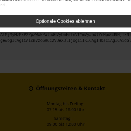
on dritten Werbetreibenden verwendet werden, um Sie auf anderen Webseiten zu ve
ind.
ntaktiere uns bitte. Wir werden versuchen, das Problem zu beheben
Optionale Cookies ablehnen
ZyI6IHsKICAgICJtZXRob2QiOiAiR0VUIiwKICAgICJ1cmwiOiAiaHR0
TAlMjMyMzMxP2ZpZWxkPWludGVybmFsTnVtYmVyJndlYnNpdGU9NjIxN
ogewogICAgICAicmVzcG9uc2VUeXBlIjogIiIKICAgIH0sCiAgICAidG
Öffnungszeiten & Kontakt
Montag bis Freitag:
07:15 bis 18:00 Uhr
Samstag:
09:00 bis 12:00 Uhr