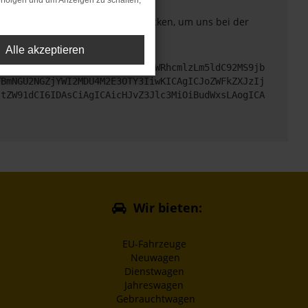
rfolgen und um Anzeigen zu schalten,
. Du kannst uns diesen Text schicken, um uns bei der
Alle akzeptieren
cHM6Ly9hcGkueC5ha3MtcHJvZC5hdWRhcmlzLm5ldC92MS9jb
TBmNGU2NGZjYWI2MDU4M2E3OTY3IiwKICAgICJoZWFkZXJzIj
ltZW91dCI6IDAsCiAgICAicHJvZ3Jlc3MiOiBudWxsLAogICA
Wir bieten:
EU-Fahrzeuge
Neuwagen
Dienstwagen
Jahreswagen
Gebrauchtwagen