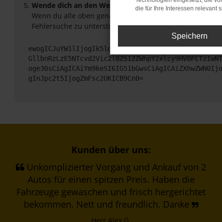
Technologien eingesetzt, die v
Wende dich an den Webseitenbetreiber.
die für Ihre Interessen relevant s
Wenn du alle oben genannten Schritte versucht hast, ko
Fehlersuche zu unterstützen:
Speichern
ewogICJuYW1lIjogIk5ldHdvcmtFcnJvciIsCiAgImNvbmZp
GllbnRzLzE5NTcvd2Vic2l0ZS12ZWhpY2xlcy9HV0FCTzIwN
oge30sCiAgICAiYm9keSI6IG51bGwsCiAgICAiZXhwZWN0Ij
gInJpc2t5IjogZmFsc2UKICB9Cn0=
Kunden über uns:
Unkomplizierter Vorgang und Ankauf von 2
Autos für einen spitzen Preis. Haben die
Fahrzeuge gewaschen und frisch hergerichtet
bekommen. Nett und freundlich. Danke
Herr Alex G.