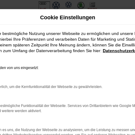
Cookie Einstellungen
ie bestmögliche Nutzung unserer Webseite zu ermöglichen und unsere
hierbei Ihre Präferenzen und verarbeiten Daten für Marketing und Stati
einem späteren Zeitpunkt Ihre Meinung ändern, können Sie die Einwillig
en zum Umfang der Datenverarbeitung finden Sie hier:
Datenschutzerk
en von uns eingesetzt:
.
ine?
rlich, um die Kernfunktionalität der Webseite zu gewährleisten.
en bestimmter Seiten verhindern. Funktioniert die Seite in eine
estmögliche Funktionalität der Webseite. Services von Drittanbietern wie Google 
eitere werden aktiviert.
u beheben.
em auf dem neuesten Stand sind.
o, sondern kann auch dazu führen, dass bestimmte Funktionen nicht
 es uns, die Nutzung der Webseite zu analysieren, um die Leistung zu messen u