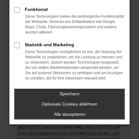
Starte dein Gerät neu.
Funktional
Das kann manchmal helfen, vorübergehende
Diese Technologien bieten die bestmögliche Funktionalität
Probleme zu beheben.
der Webseite. Services von Drittanbietern wie Google
Stelle sicher, dass dein Browser und dein
Maps, Chats, Fahrzeugbewertungssystem und weitere
werden aktiviert.
Betriebssystem auf dem neuesten Stand sind.
Veraltete Software birgt nicht nur ein
Statistik und Marketing
Sicherheitsrisiko, sondern kann auch dazu führen,
Diese Technologien ermöglichen es uns, die Nutzung der
dass bestimmte Funktionen nicht mehr
Webseite zu analysieren, um die Leistung zu messen und
unterstützt werden.
zu verbessern. Zudem werden Technologien eingesetzt,
Wende dich an den Webseitenbetreiber.
die von dritten Werbetreibenden verwendet werden, um
Sie auf anderen Webseiten zu verfolgen und um Anzeigen
Wenn du alle oben genannten Schritte versucht
zu schalten, die für Ihre Interessen relevant sind.
hast, kontaktiere uns bitte. Wir werden versuchen,
das Problem zu beheben. Du kannst uns diesen
Speichern
Text schicken, um uns bei der Fehlersuche zu
unterstützen:
Optionale Cookies ablehnen
Alle akzeptieren
ewogICJuYW1lIjogIk5ldHdvcmtFcnJvciIsCiAgI
mNvbmZpZyI6IHsKICAgICJtZXRob2QiOiAiR0VUIi
wKICAgICJ1cmwiOiAiaHR0cHM6Ly9hcGkueC5ha3M
tcHJvZC5hdWRhcmlzLm5ldC92MS9jbGllbnRzLzE5