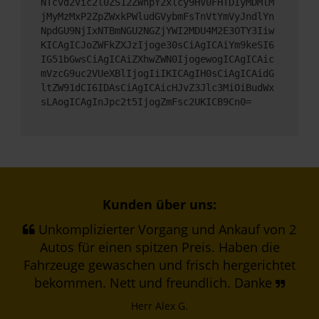
NTcvd2Vic2l0ZS12ZWhpY2xlcy9HV0FHTDIyMDMlM
jMyMzMxP2ZpZWxkPWludGVybmFsTnVtYmVyJndlYn
NpdGU9NjIxNTBmNGU2NGZjYWI2MDU4M2E3OTY3Iiw
KICAgICJoZWFkZXJzIjoge30sCiAgICAiYm9keSI6
IG51bGwsCiAgICAiZXhwZWN0IjogewogICAgICAic
mVzcG9uc2VUeXBlIjogIiIKICAgIH0sCiAgICAidG
ltZW91dCI6IDAsCiAgICAicHJvZ3Jlc3MiOiBudWx
sLAogICAgInJpc2t5IjogZmFsc2UKICB9Cn0=
Kunden über uns:
Unkomplizierter Vorgang und Ankauf von 2
Autos für einen spitzen Preis. Haben die
Fahrzeuge gewaschen und frisch hergerichtet
bekommen. Nett und freundlich. Danke
Herr Alex G.