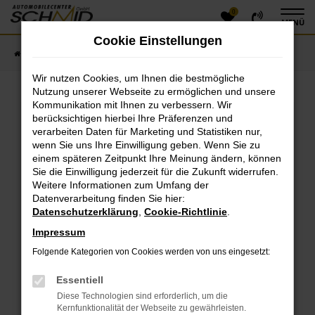
0
Zum
MENÜ
Hauptinhalt
Cookie Einstellungen
springen
Startseite
Fahrzeugangebote
Fahrzeugsuche
Wir nutzen Cookies, um Ihnen die bestmögliche
Nutzung unserer Webseite zu ermöglichen und unsere
Kommunikation mit Ihnen zu verbessern. Wir
Fehler: Network Error
berücksichtigen hierbei Ihre Präferenzen und
verarbeiten Daten für Marketing und Statistiken nur,
Beim Laden ist ein Fehler aufgetreten.
wenn Sie uns Ihre Einwilligung geben. Wenn Sie zu
einem späteren Zeitpunkt Ihre Meinung ändern, können
Hier sind ein paar Tipps, die dir helfen können:
Sie die Einwilligung jederzeit für die Zukunft widerrufen.
Überprüfe deine Firewall und deine
Weitere Informationen zum Umfang der
Datenverarbeitung finden Sie hier:
Internetverbindung.
Datenschutzerklärung
,
Cookie-Richtlinie
.
Laden andere Webseiten, zum Beispiel deine
Suchmaschine?
Impressum
Prüfe deine Browsererweiterungen.
Folgende Kategorien von Cookies werden von uns eingesetzt:
Manche Erweiterungen, wie Werbeblocker, können
das Laden bestimmter Seiten verhindern.
Essentiell
Funktioniert die Seite in einem anderen Browser
Diese Technologien sind erforderlich, um die
oder in einem privaten Fenster?
Kernfunktionalität der Webseite zu gewährleisten.