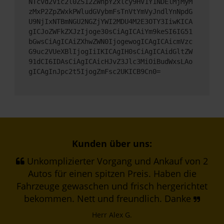
NTcvd2Vic2l0ZS12ZWhpY2xlcy9HV1Y1NDElMjMyM
zMxP2ZpZWxkPWludGVybmFsTnVtYmVyJndlYnNpdG
U9NjIxNTBmNGU2NGZjYWI2MDU4M2E3OTY3IiwKICA
gICJoZWFkZXJzIjoge30sCiAgICAiYm9keSI6IG51
bGwsCiAgICAiZXhwZWN0IjogewogICAgICAicmVzc
G9uc2VUeXBlIjogIiIKICAgIH0sCiAgICAidGltZW
91dCI6IDAsCiAgICAicHJvZ3Jlc3MiOiBudWxsLAo
gICAgInJpc2t5IjogZmFsc2UKICB9Cn0=
Kunden über uns:
Unkomplizierter Vorgang und Ankauf von 2
Autos für einen spitzen Preis. Haben die
Fahrzeuge gewaschen und frisch hergerichtet
bekommen. Nett und freundlich. Danke
Herr Alex G.