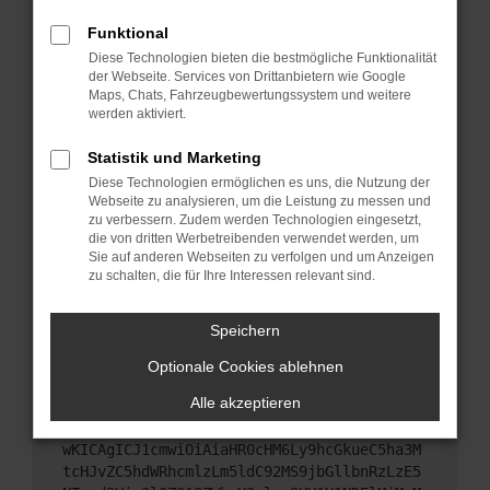
Starte dein Gerät neu.
Funktional
Das kann manchmal helfen, vorübergehende
Diese Technologien bieten die bestmögliche Funktionalität
Probleme zu beheben.
der Webseite. Services von Drittanbietern wie Google
Stelle sicher, dass dein Browser und dein
Maps, Chats, Fahrzeugbewertungssystem und weitere
werden aktiviert.
Betriebssystem auf dem neuesten Stand sind.
Veraltete Software birgt nicht nur ein
Statistik und Marketing
Sicherheitsrisiko, sondern kann auch dazu führen,
Diese Technologien ermöglichen es uns, die Nutzung der
dass bestimmte Funktionen nicht mehr
Webseite zu analysieren, um die Leistung zu messen und
unterstützt werden.
zu verbessern. Zudem werden Technologien eingesetzt,
Wende dich an den Webseitenbetreiber.
die von dritten Werbetreibenden verwendet werden, um
Sie auf anderen Webseiten zu verfolgen und um Anzeigen
Wenn du alle oben genannten Schritte versucht
zu schalten, die für Ihre Interessen relevant sind.
hast, kontaktiere uns bitte. Wir werden versuchen,
das Problem zu beheben. Du kannst uns diesen
Speichern
Text schicken, um uns bei der Fehlersuche zu
unterstützen:
Optionale Cookies ablehnen
Alle akzeptieren
ewogICJuYW1lIjogIk5ldHdvcmtFcnJvciIsCiAgI
mNvbmZpZyI6IHsKICAgICJtZXRob2QiOiAiR0VUIi
wKICAgICJ1cmwiOiAiaHR0cHM6Ly9hcGkueC5ha3M
tcHJvZC5hdWRhcmlzLm5ldC92MS9jbGllbnRzLzE5