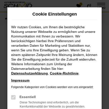
0
Zum
MENÜ
Hauptinhalt
Cookie Einstellungen
springen
Startseite
Fahrzeugangebote
Fahrzeugsuche
Wir nutzen Cookies, um Ihnen die bestmögliche
Nutzung unserer Webseite zu ermöglichen und unsere
Kommunikation mit Ihnen zu verbessern. Wir
Fehler: Network Error
berücksichtigen hierbei Ihre Präferenzen und
verarbeiten Daten für Marketing und Statistiken nur,
Beim Laden ist ein Fehler aufgetreten.
wenn Sie uns Ihre Einwilligung geben. Wenn Sie zu
einem späteren Zeitpunkt Ihre Meinung ändern, können
Hier sind ein paar Tipps, die dir helfen können:
Sie die Einwilligung jederzeit für die Zukunft widerrufen.
Überprüfe deine Firewall und deine
Weitere Informationen zum Umfang der
Datenverarbeitung finden Sie hier:
Internetverbindung.
Datenschutzerklärung
,
Cookie-Richtlinie
.
Laden andere Webseiten, zum Beispiel deine
Suchmaschine?
Impressum
Prüfe deine Browsererweiterungen.
Folgende Kategorien von Cookies werden von uns eingesetzt:
Manche Erweiterungen, wie Werbeblocker, können
das Laden bestimmter Seiten verhindern.
Essentiell
Funktioniert die Seite in einem anderen Browser
Diese Technologien sind erforderlich, um die
oder in einem privaten Fenster?
Kernfunktionalität der Webseite zu gewährleisten.