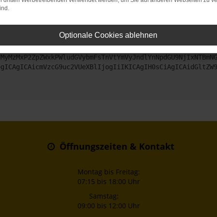
on dritten Werbetreibenden verwendet werden, um Sie auf anderen Webseiten zu ve
ind.
ntaktiere uns bitte. Wir werden versuchen, das Problem zu beheben
Optionale Cookies ablehnen
ZyI6IHsKICAgICJtZXRob2QiOiAiR0VUIiwKICAgICJ1cmwiOiAiaHR0
jMyMzMxP2ZpZWxkPWludGVybmFsTnVtYmVyJndlYnNpdGU9NjIxNTBmN
ogICAgICAicmVzcG9uc2VUeXBlIjogIiIKICAgIH0sCiAgICAidGltZW
Öffnungszeiten & Kontakt
Montag bis Freitag:
07:15 bis 18:00 Uhr
Samstag:
09:00 bis 12:00 Uhr