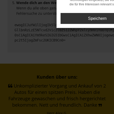
Technologien eingesetzt, die v
Wende dich an den Webseitenbetreiber.
die für Ihre Interessen relevant s
Wenn du alle oben genannten Schritte versucht hast, ko
Fehlersuche zu unterstützen:
Speichern
ewogICJuYW1lIjogIk5ldHdvcmtFcnJvciIsCiAgImNvbmZp
GllbnRzLzE5NTcvd2Vic2l0ZS12ZWhpY2xlcy9HV1Y0OTQlM
0sCiAgICAiYm9keSI6IG51bGwsCiAgICAiZXhwZWN0Ijogew
pc2t5IjogZmFsc2UKICB9Cn0=
Kunden über uns:
Unkomplizierter Vorgang und Ankauf von 2
Autos für einen spitzen Preis. Haben die
Fahrzeuge gewaschen und frisch hergerichtet
bekommen. Nett und freundlich. Danke
Herr Alex G.