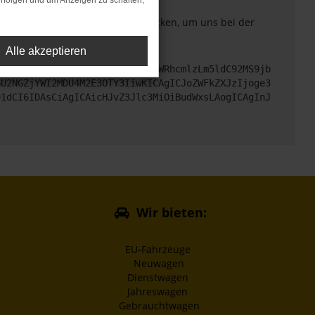
rfolgen und um Anzeigen zu schalten,
. Du kannst uns diesen Text schicken, um uns bei der
Alle akzeptieren
cHM6Ly9hcGkueC5ha3MtcHJvZC5hdWRhcmlzLm5ldC92MS9jb
GU2NGZjYWI2MDU4M2E3OTY3IiwKICAgICJoZWFkZXJzIjoge3
91dCI6IDAsCiAgICAicHJvZ3Jlc3MiOiBudWxsLAogICAgInJ
Wir bieten:
EU-Fahrzeuge
Neuwagen
Dienstwagen
Jahreswagen
Gebrauchtwagen