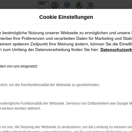
Cookie Einstellungen
ie bestmögliche Nutzung unserer Webseite zu ermöglichen und unsere
hierbei Ihre Präferenzen und verarbeiten Daten für Marketing und Stati
einem späteren Zeitpunkt Ihre Meinung ändern, können Sie die Einwillig
en zum Umfang der Datenverarbeitung finden Sie hier:
Datenschutzerk
en von uns eingesetzt:
.
ine?
rlich, um die Kernfunktionalität der Webseite zu gewährleisten.
en bestimmter Seiten verhindern. Funktioniert die Seite in eine
estmögliche Funktionalität der Webseite. Services von Drittanbietern wie Google 
eitere werden aktiviert.
u beheben.
em auf dem neuesten Stand sind.
o, sondern kann auch dazu führen, dass bestimmte Funktionen nicht
 es uns, die Nutzung der Webseite zu analysieren, um die Leistung zu messen u