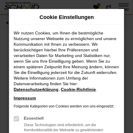
0
Zum
MENÜ
Hauptinhalt
Cookie Einstellungen
springen
Startseite
Fahrzeugangebote
Fahrzeugsuche
Wir nutzen Cookies, um Ihnen die bestmögliche
Nutzung unserer Webseite zu ermöglichen und unsere
Kommunikation mit Ihnen zu verbessern. Wir
Fehler: Network Error
berücksichtigen hierbei Ihre Präferenzen und
verarbeiten Daten für Marketing und Statistiken nur,
Beim Laden ist ein Fehler aufgetreten.
wenn Sie uns Ihre Einwilligung geben. Wenn Sie zu
einem späteren Zeitpunkt Ihre Meinung ändern, können
Hier sind ein paar Tipps, die dir helfen können:
Sie die Einwilligung jederzeit für die Zukunft widerrufen.
Überprüfe deine Firewall und deine
Weitere Informationen zum Umfang der
Datenverarbeitung finden Sie hier:
Internetverbindung.
Datenschutzerklärung
,
Cookie-Richtlinie
.
Laden andere Webseiten, zum Beispiel deine
Suchmaschine?
Impressum
Prüfe deine Browsererweiterungen.
Folgende Kategorien von Cookies werden von uns eingesetzt:
Manche Erweiterungen, wie Werbeblocker, können
das Laden bestimmter Seiten verhindern.
Essentiell
Funktioniert die Seite in einem anderen Browser
Diese Technologien sind erforderlich, um die
oder in einem privaten Fenster?
Kernfunktionalität der Webseite zu gewährleisten.