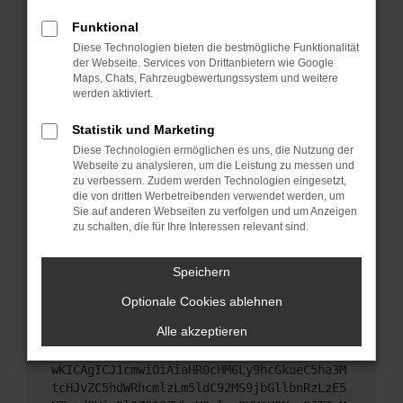
Starte dein Gerät neu.
Funktional
Das kann manchmal helfen, vorübergehende
Diese Technologien bieten die bestmögliche Funktionalität
Probleme zu beheben.
der Webseite. Services von Drittanbietern wie Google
Stelle sicher, dass dein Browser und dein
Maps, Chats, Fahrzeugbewertungssystem und weitere
werden aktiviert.
Betriebssystem auf dem neuesten Stand sind.
Veraltete Software birgt nicht nur ein
Statistik und Marketing
Sicherheitsrisiko, sondern kann auch dazu führen,
Diese Technologien ermöglichen es uns, die Nutzung der
dass bestimmte Funktionen nicht mehr
Webseite zu analysieren, um die Leistung zu messen und
unterstützt werden.
zu verbessern. Zudem werden Technologien eingesetzt,
Wende dich an den Webseitenbetreiber.
die von dritten Werbetreibenden verwendet werden, um
Sie auf anderen Webseiten zu verfolgen und um Anzeigen
Wenn du alle oben genannten Schritte versucht
zu schalten, die für Ihre Interessen relevant sind.
hast, kontaktiere uns bitte. Wir werden versuchen,
das Problem zu beheben. Du kannst uns diesen
Speichern
Text schicken, um uns bei der Fehlersuche zu
unterstützen:
Optionale Cookies ablehnen
Alle akzeptieren
ewogICJuYW1lIjogIk5ldHdvcmtFcnJvciIsCiAgI
mNvbmZpZyI6IHsKICAgICJtZXRob2QiOiAiR0VUIi
wKICAgICJ1cmwiOiAiaHR0cHM6Ly9hcGkueC5ha3M
tcHJvZC5hdWRhcmlzLm5ldC92MS9jbGllbnRzLzE5