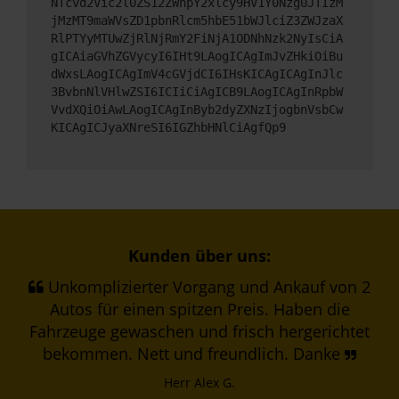
NTcvd2Vic2l0ZS12ZWhpY2xlcy9HV1Y0Nzg0JTIzM
jMzMT9maWVsZD1pbnRlcm5hbE51bWJlciZ3ZWJzaX
RlPTYyMTUwZjRlNjRmY2FiNjA1ODNhNzk2NyIsCiA
gICAiaGVhZGVycyI6IHt9LAogICAgImJvZHkiOiBu
dWxsLAogICAgImV4cGVjdCI6IHsKICAgICAgInJlc
3BvbnNlVHlwZSI6ICIiCiAgICB9LAogICAgInRpbW
VvdXQiOiAwLAogICAgInByb2dyZXNzIjogbnVsbCw
KICAgICJyaXNreSI6IGZhbHNlCiAgfQp9
Kunden über uns:
Unkomplizierter Vorgang und Ankauf von 2
Autos für einen spitzen Preis. Haben die
Fahrzeuge gewaschen und frisch hergerichtet
bekommen. Nett und freundlich. Danke
Herr Alex G.