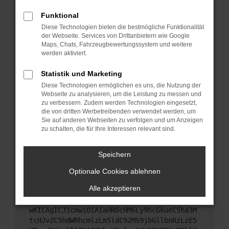
Starte dein Gerät neu.
Funktional
Das kann manchmal helfen, vorübergehende
Diese Technologien bieten die bestmögliche Funktionalität
Probleme zu beheben.
der Webseite. Services von Drittanbietern wie Google
Stelle sicher, dass dein Browser und dein
Maps, Chats, Fahrzeugbewertungssystem und weitere
werden aktiviert.
Betriebssystem auf dem neuesten Stand sind.
Veraltete Software birgt nicht nur ein
Statistik und Marketing
Sicherheitsrisiko, sondern kann auch dazu führen,
Diese Technologien ermöglichen es uns, die Nutzung der
dass bestimmte Funktionen nicht mehr
Webseite zu analysieren, um die Leistung zu messen und
unterstützt werden.
zu verbessern. Zudem werden Technologien eingesetzt,
Wende dich an den Webseitenbetreiber.
die von dritten Werbetreibenden verwendet werden, um
Sie auf anderen Webseiten zu verfolgen und um Anzeigen
Wenn du alle oben genannten Schritte versucht
zu schalten, die für Ihre Interessen relevant sind.
hast, kontaktiere uns bitte. Wir werden versuchen,
das Problem zu beheben. Du kannst uns diesen
Speichern
Text schicken, um uns bei der Fehlersuche zu
unterstützen:
Optionale Cookies ablehnen
Alle akzeptieren
ewogICJuYW1lIjogIk5ldHdvcmtFcnJvciIsCiAgI
mNvbmZpZyI6IHsKICAgICJtZXRob2QiOiAiR0VUIi
wKICAgICJ1cmwiOiAiaHR0cHM6Ly9hcGkueC5ha3M
tcHJvZC5hdWRhcmlzLm5ldC92MS9jbGllbnRzLzE5