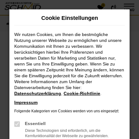
0
Zum
MENÜ
Hauptinhalt
Cookie Einstellungen
springen
Startseite
Fahrzeugangebote
Fahrzeugsuche
Wir nutzen Cookies, um Ihnen die bestmögliche
Nutzung unserer Webseite zu ermöglichen und unsere
Kommunikation mit Ihnen zu verbessern. Wir
Fehler: Network Error
berücksichtigen hierbei Ihre Präferenzen und
verarbeiten Daten für Marketing und Statistiken nur,
Beim Laden ist ein Fehler aufgetreten.
wenn Sie uns Ihre Einwilligung geben. Wenn Sie zu
einem späteren Zeitpunkt Ihre Meinung ändern, können
Hier sind ein paar Tipps, die dir helfen können:
Sie die Einwilligung jederzeit für die Zukunft widerrufen.
Überprüfe deine Firewall und deine
Weitere Informationen zum Umfang der
Datenverarbeitung finden Sie hier:
Internetverbindung.
Datenschutzerklärung
,
Cookie-Richtlinie
.
Laden andere Webseiten, zum Beispiel deine
Suchmaschine?
Impressum
Prüfe deine Browsererweiterungen.
Folgende Kategorien von Cookies werden von uns eingesetzt:
Manche Erweiterungen, wie Werbeblocker, können
das Laden bestimmter Seiten verhindern.
Essentiell
Funktioniert die Seite in einem anderen Browser
Diese Technologien sind erforderlich, um die
oder in einem privaten Fenster?
Kernfunktionalität der Webseite zu gewährleisten.