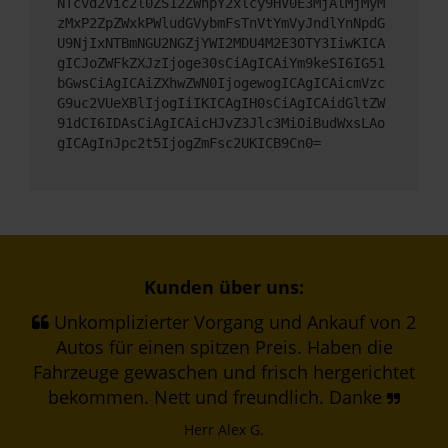
NTcvd2Vic2l0ZS12ZWhpY2xlcy9HV0E3MjAlMjMyM
zMxP2ZpZWxkPWludGVybmFsTnVtYmVyJndlYnNpdG
U9NjIxNTBmNGU2NGZjYWI2MDU4M2E3OTY3IiwKICA
gICJoZWFkZXJzIjoge30sCiAgICAiYm9keSI6IG51
bGwsCiAgICAiZXhwZWN0IjogewogICAgICAicmVzc
G9uc2VUeXBlIjogIiIKICAgIH0sCiAgICAidGltZW
91dCI6IDAsCiAgICAicHJvZ3Jlc3MiOiBudWxsLAo
gICAgInJpc2t5IjogZmFsc2UKICB9Cn0=
Kunden über uns:
Unkomplizierter Vorgang und Ankauf von 2
Autos für einen spitzen Preis. Haben die
Fahrzeuge gewaschen und frisch hergerichtet
bekommen. Nett und freundlich. Danke
Herr Alex G.