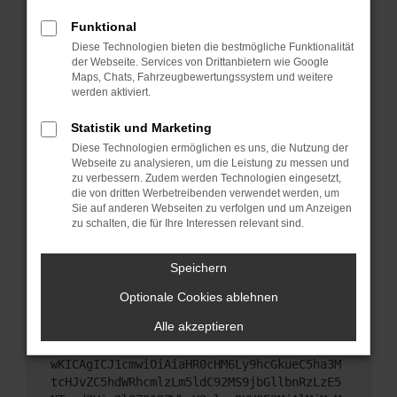
Starte dein Gerät neu.
Funktional
Das kann manchmal helfen, vorübergehende
Diese Technologien bieten die bestmögliche Funktionalität
Probleme zu beheben.
der Webseite. Services von Drittanbietern wie Google
Stelle sicher, dass dein Browser und dein
Maps, Chats, Fahrzeugbewertungssystem und weitere
werden aktiviert.
Betriebssystem auf dem neuesten Stand sind.
Veraltete Software birgt nicht nur ein
Statistik und Marketing
Sicherheitsrisiko, sondern kann auch dazu führen,
Diese Technologien ermöglichen es uns, die Nutzung der
dass bestimmte Funktionen nicht mehr
Webseite zu analysieren, um die Leistung zu messen und
unterstützt werden.
zu verbessern. Zudem werden Technologien eingesetzt,
Wende dich an den Webseitenbetreiber.
die von dritten Werbetreibenden verwendet werden, um
Sie auf anderen Webseiten zu verfolgen und um Anzeigen
Wenn du alle oben genannten Schritte versucht
zu schalten, die für Ihre Interessen relevant sind.
hast, kontaktiere uns bitte. Wir werden versuchen,
das Problem zu beheben. Du kannst uns diesen
Speichern
Text schicken, um uns bei der Fehlersuche zu
unterstützen:
Optionale Cookies ablehnen
Alle akzeptieren
ewogICJuYW1lIjogIk5ldHdvcmtFcnJvciIsCiAgI
mNvbmZpZyI6IHsKICAgICJtZXRob2QiOiAiR0VUIi
wKICAgICJ1cmwiOiAiaHR0cHM6Ly9hcGkueC5ha3M
tcHJvZC5hdWRhcmlzLm5ldC92MS9jbGllbnRzLzE5