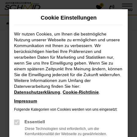
0
Zum
MENÜ
Hauptinhalt
Cookie Einstellungen
springen
Startseite
Fahrzeugangebote
Fahrzeugsuche
Wir nutzen Cookies, um Ihnen die bestmögliche
Nutzung unserer Webseite zu ermöglichen und unsere
Kommunikation mit Ihnen zu verbessern. Wir
Fehler: Network Error
berücksichtigen hierbei Ihre Präferenzen und
verarbeiten Daten für Marketing und Statistiken nur,
Beim Laden ist ein Fehler aufgetreten.
wenn Sie uns Ihre Einwilligung geben. Wenn Sie zu
einem späteren Zeitpunkt Ihre Meinung ändern, können
Hier sind ein paar Tipps, die dir helfen können:
Sie die Einwilligung jederzeit für die Zukunft widerrufen.
Überprüfe deine Firewall und deine
Weitere Informationen zum Umfang der
Datenverarbeitung finden Sie hier:
Internetverbindung.
Datenschutzerklärung
,
Cookie-Richtlinie
.
Laden andere Webseiten, zum Beispiel deine
Suchmaschine?
Impressum
Prüfe deine Browsererweiterungen.
Folgende Kategorien von Cookies werden von uns eingesetzt:
Manche Erweiterungen, wie Werbeblocker, können
das Laden bestimmter Seiten verhindern.
Essentiell
Funktioniert die Seite in einem anderen Browser
Diese Technologien sind erforderlich, um die
oder in einem privaten Fenster?
Kernfunktionalität der Webseite zu gewährleisten.