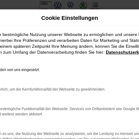
Cookie Einstellungen
ie bestmögliche Nutzung unserer Webseite zu ermöglichen und unsere
hierbei Ihre Präferenzen und verarbeiten Daten für Marketing und Stati
einem späteren Zeitpunkt Ihre Meinung ändern, können Sie die Einwillig
en zum Umfang der Datenverarbeitung finden Sie hier:
Datenschutzerk
en von uns eingesetzt:
.
ine?
rlich, um die Kernfunktionalität der Webseite zu gewährleisten.
en bestimmter Seiten verhindern. Funktioniert die Seite in eine
estmögliche Funktionalität der Webseite. Services von Drittanbietern wie Google 
eitere werden aktiviert.
u beheben.
em auf dem neuesten Stand sind.
o, sondern kann auch dazu führen, dass bestimmte Funktionen nicht
 es uns, die Nutzung der Webseite zu analysieren, um die Leistung zu messen u