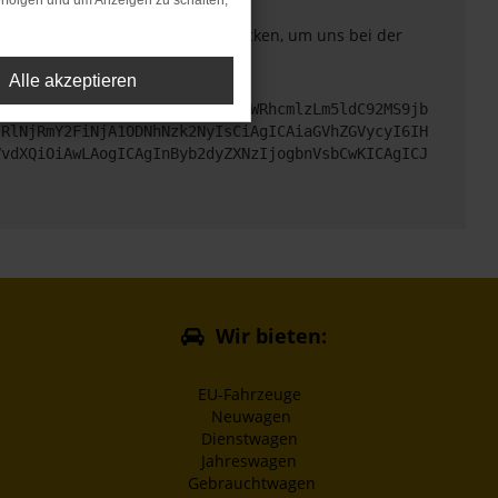
rfolgen und um Anzeigen zu schalten,
. Du kannst uns diesen Text schicken, um uns bei der
Alle akzeptieren
cHM6Ly9hcGkueC5ha3MtcHJvZC5hdWRhcmlzLm5ldC92MS9jb
jRlNjRmY2FiNjA1ODNhNzk2NyIsCiAgICAiaGVhZGVycyI6IH
VvdXQiOiAwLAogICAgInByb2dyZXNzIjogbnVsbCwKICAgICJ
Wir bieten:
EU-Fahrzeuge
Neuwagen
Dienstwagen
Jahreswagen
Gebrauchtwagen