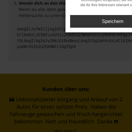
Technologien eingesetzt, die v
Wende dich an den Webseitenbetreiber.
die für Ihre Interessen relevant s
Wenn du alle oben genannten Schritte versucht hast, ko
Fehlersuche zu unterstützen:
Speichern
ewogICJuYW1lIjogIk5ldHdvcmtFcnJvciIsCiAgImNvbmZp
GllbnRzLzE5NTcvd2Vic2l0ZS12ZWhpY2xlcy9HV0ExMTgyJ
t9LAogICAgImJvZHkiOiBudWxsLAogICAgImV4cGVjdCI6IH
yaXNreSI6IGZhbHNlCiAgfQp9
Kunden über uns:
Unkomplizierter Vorgang und Ankauf von 2
Autos für einen spitzen Preis. Haben die
Fahrzeuge gewaschen und frisch hergerichtet
bekommen. Nett und freundlich. Danke
Herr Alex G.