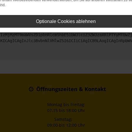
on dritten Werbetreibenden verwendet werden, um Sie auf anderen Webseiten zu ve
ind.
ntaktiere uns bitte. Wir werden versuchen, das Problem zu beheben
Optionale Cookies ablehnen
ZyI6IHsKICAgICJtZXRob2QiOiAiR0VUIiwKICAgICJ1cmwiOiAiaHR0
TIzMjMzMT9maWVsZD1pbnRlcm5hbE51bWJlciZ3ZWJzaXRlPTYyMTUwZ
sKICAgICAgInJlc3BvbnNlVHlwZSI6ICIiCiAgICB9LAogICAgInRpbW
Öffnungszeiten & Kontakt
Montag bis Freitag:
07:15 bis 18:00 Uhr
Samstag:
09:00 bis 12:00 Uhr