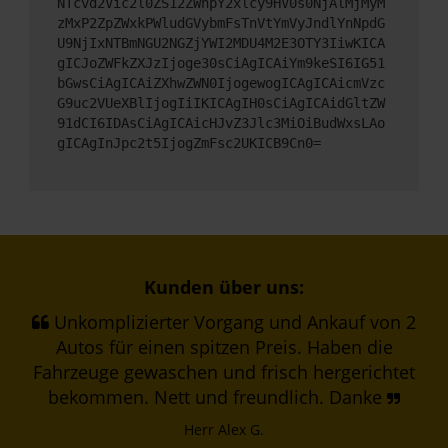
NTcvd2Vic2l0ZS12ZWhpY2xlcy9HV0s0NjAlMjMyM
zMxP2ZpZWxkPWludGVybmFsTnVtYmVyJndlYnNpdG
U9NjIxNTBmNGU2NGZjYWI2MDU4M2E3OTY3IiwKICA
gICJoZWFkZXJzIjoge30sCiAgICAiYm9keSI6IG51
bGwsCiAgICAiZXhwZWN0IjogewogICAgICAicmVzc
G9uc2VUeXBlIjogIiIKICAgIH0sCiAgICAidGltZW
91dCI6IDAsCiAgICAicHJvZ3Jlc3MiOiBudWxsLAo
gICAgInJpc2t5IjogZmFsc2UKICB9Cn0=
Kunden über uns:
Unkomplizierter Vorgang und Ankauf von 2
Autos für einen spitzen Preis. Haben die
Fahrzeuge gewaschen und frisch hergerichtet
bekommen. Nett und freundlich. Danke
Herr Alex G.