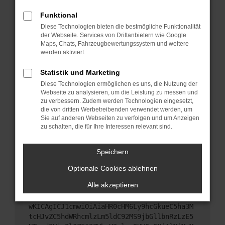
Starte dein Gerät neu.
Funktional
Das kann manchmal helfen, vorübergehende
Diese Technologien bieten die bestmögliche Funktionalität
Probleme zu beheben.
der Webseite. Services von Drittanbietern wie Google
Stelle sicher, dass dein Browser und dein
Maps, Chats, Fahrzeugbewertungssystem und weitere
werden aktiviert.
Betriebssystem auf dem neuesten Stand sind.
Veraltete Software birgt nicht nur ein
Statistik und Marketing
Sicherheitsrisiko, sondern kann auch dazu führen,
Diese Technologien ermöglichen es uns, die Nutzung der
dass bestimmte Funktionen nicht mehr
Webseite zu analysieren, um die Leistung zu messen und
unterstützt werden.
zu verbessern. Zudem werden Technologien eingesetzt,
Wende dich an den Webseitenbetreiber.
die von dritten Werbetreibenden verwendet werden, um
Sie auf anderen Webseiten zu verfolgen und um Anzeigen
Wenn du alle oben genannten Schritte versucht
zu schalten, die für Ihre Interessen relevant sind.
hast, kontaktiere uns bitte. Wir werden versuchen,
das Problem zu beheben. Du kannst uns diesen
Speichern
Text schicken, um uns bei der Fehlersuche zu
unterstützen:
Optionale Cookies ablehnen
Alle akzeptieren
ewogICJuYW1lIjogIk5ldHdvcmtFcnJvciIsCiAgI
mNvbmZpZyI6IHsKICAgICJtZXRob2QiOiAiR0VUIi
wKICAgICJ1cmwiOiAiaHR0cHM6Ly9hcGkueC5ha3M
tcHJvZC5hdWRhcmlzLm5ldC92MS9jbGllbnRzLzE5