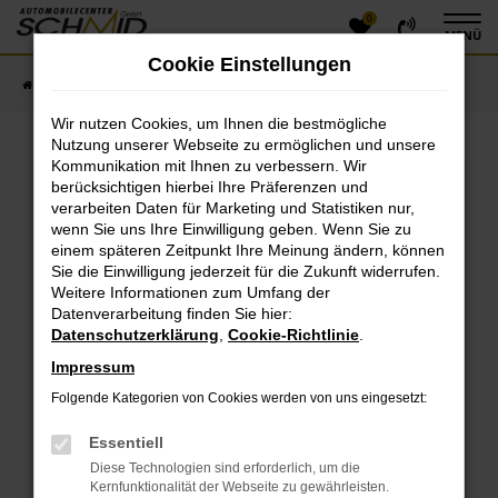
0
Zum
MENÜ
Hauptinhalt
Cookie Einstellungen
springen
Startseite
Fahrzeugangebote
Fahrzeugsuche
Wir nutzen Cookies, um Ihnen die bestmögliche
Nutzung unserer Webseite zu ermöglichen und unsere
Kommunikation mit Ihnen zu verbessern. Wir
Fehler: Network Error
berücksichtigen hierbei Ihre Präferenzen und
verarbeiten Daten für Marketing und Statistiken nur,
Beim Laden ist ein Fehler aufgetreten.
wenn Sie uns Ihre Einwilligung geben. Wenn Sie zu
einem späteren Zeitpunkt Ihre Meinung ändern, können
Hier sind ein paar Tipps, die dir helfen können:
Sie die Einwilligung jederzeit für die Zukunft widerrufen.
Überprüfe deine Firewall und deine
Weitere Informationen zum Umfang der
Datenverarbeitung finden Sie hier:
Internetverbindung.
Datenschutzerklärung
,
Cookie-Richtlinie
.
Laden andere Webseiten, zum Beispiel deine
Suchmaschine?
Impressum
Prüfe deine Browsererweiterungen.
Folgende Kategorien von Cookies werden von uns eingesetzt:
Manche Erweiterungen, wie Werbeblocker, können
das Laden bestimmter Seiten verhindern.
Essentiell
Funktioniert die Seite in einem anderen Browser
Diese Technologien sind erforderlich, um die
oder in einem privaten Fenster?
Kernfunktionalität der Webseite zu gewährleisten.