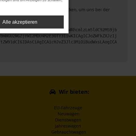
rfolgen und um Anzeigen zu schalten,
. Du kannst uns diesen Text schicken, um uns bei der
Alle akzeptieren
cHM6Ly9hcGkueC5ha3MtcHJvZC5hdWRhcmlzLm5ldC92MS9jb
TBmNGU2NGZjYWI2MDU4M2E3OTY3IiwKICAgICJoZWFkZXJzIj
ltZW91dCI6IDAsCiAgICAicHJvZ3Jlc3MiOiBudWxsLAogICA
Wir bieten:
EU-Fahrzeuge
Neuwagen
Dienstwagen
Jahreswagen
Gebrauchtwagen