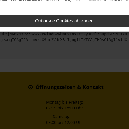
on dritten Werbetreibenden verwendet werden, um Sie auf anderen Webseiten zu ve
ind.
ntaktiere uns bitte. Wir werden versuchen, das Problem zu beheben
Optionale Cookies ablehnen
ZyI6IHsKICAgICJtZXRob2QiOiAiR0VUIiwKICAgICJ1cmwiOiAiaHR0
TUlMjMyMzMxP2ZpZWxkPWludGVybmFsTnVtYmVyJndlYnNpdGU9NjIxN
ogewogICAgICAicmVzcG9uc2VUeXBlIjogIiIKICAgIH0sCiAgICAidG
Öffnungszeiten & Kontakt
Montag bis Freitag:
07:15 bis 18:00 Uhr
Samstag:
09:00 bis 12:00 Uhr