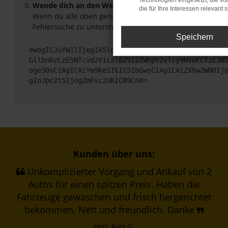
Technologien eingesetzt, die v
Wende dich an den Webseitenbetreiber.
die für Ihre Interessen relevant s
Wenn du alle oben genannten Schritte versucht hast, ko
Fehlersuche zu unterstützen:
Speichern
ewogICJuYW1lIjogIk5ldHdvcmtFcnJvciIsCiAgImNvbmZp
GllbnRzLzE5NTcvd2Vic2l0ZS12ZWhpY2xlcy9HV0FCTzE3N
oge30sCiAgICAiYm9keSI6IG51bGwsCiAgICAiZXhwZWN0Ij
gInJpc2t5IjogZmFsc2UKICB9Cn0=
Kunden über uns:
Unkomplizierter Vorgang und Ankauf von 2
Autos für einen spitzen Preis. Haben die
Fahrzeuge gewaschen und frisch hergerichtet
bekommen. Nett und freundlich. Danke
Herr Alex G.