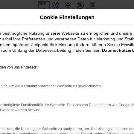
Cookie Einstellungen
ie bestmögliche Nutzung unserer Webseite zu ermöglichen und unsere
hierbei Ihre Präferenzen und verarbeiten Daten für Marketing und Stati
einem späteren Zeitpunkt Ihre Meinung ändern, können Sie die Einwillig
en zum Umfang der Datenverarbeitung finden Sie hier:
Datenschutzerk
en von uns eingesetzt:
.
ine?
rlich, um die Kernfunktionalität der Webseite zu gewährleisten.
en bestimmter Seiten verhindern. Funktioniert die Seite in eine
estmögliche Funktionalität der Webseite. Services von Drittanbietern wie Google 
eitere werden aktiviert.
u beheben.
em auf dem neuesten Stand sind.
o, sondern kann auch dazu führen, dass bestimmte Funktionen nicht
 es uns, die Nutzung der Webseite zu analysieren, um die Leistung zu messen u