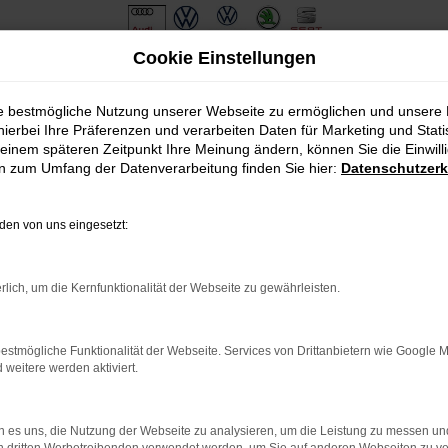
Cookie Einstellungen
ie bestmögliche Nutzung unserer Webseite zu ermöglichen und unsere
hierbei Ihre Präferenzen und verarbeiten Daten für Marketing und Stati
einem späteren Zeitpunkt Ihre Meinung ändern, können Sie die Einwillig
en zum Umfang der Datenverarbeitung finden Sie hier:
Datenschutzerk
en von uns eingesetzt:
.
ine?
rlich, um die Kernfunktionalität der Webseite zu gewährleisten.
en bestimmter Seiten verhindern. Funktioniert die Seite in eine
estmögliche Funktionalität der Webseite. Services von Drittanbietern wie Google 
eitere werden aktiviert.
u beheben.
em auf dem neuesten Stand sind.
o, sondern kann auch dazu führen, dass bestimmte Funktionen nicht
 es uns, die Nutzung der Webseite zu analysieren, um die Leistung zu messen u