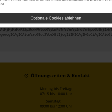
on dritten Werbetreibenden verwendet werden, um Sie auf anderen Webseiten zu ve
ind.
ntaktiere uns bitte. Wir werden versuchen, das Problem zu beheben
Optionale Cookies ablehnen
ZyI6IHsKICAgICJtZXRob2QiOiAiR0VUIiwKICAgICJ1cmwiOiAiaHR0
TAlMjMyMzMxP2ZpZWxkPWludGVybmFsTnVtYmVyJndlYnNpdGU9NjIxN
ogewogICAgICAicmVzcG9uc2VUeXBlIjogIiIKICAgIH0sCiAgICAidG
Öffnungszeiten & Kontakt
Montag bis Freitag:
07:15 bis 18:00 Uhr
Samstag:
09:00 bis 12:00 Uhr