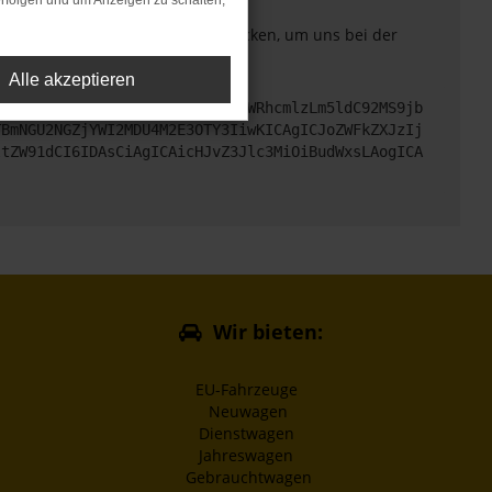
rfolgen und um Anzeigen zu schalten,
. Du kannst uns diesen Text schicken, um uns bei der
Alle akzeptieren
cHM6Ly9hcGkueC5ha3MtcHJvZC5hdWRhcmlzLm5ldC92MS9jb
TBmNGU2NGZjYWI2MDU4M2E3OTY3IiwKICAgICJoZWFkZXJzIj
ltZW91dCI6IDAsCiAgICAicHJvZ3Jlc3MiOiBudWxsLAogICA
Wir bieten:
EU-Fahrzeuge
Neuwagen
Dienstwagen
Jahreswagen
Gebrauchtwagen