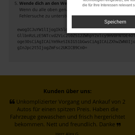
Technologien eingesetzt, die v
Wende dich an den Webseitenbetreiber.
die für Ihre Interessen relevant s
Wenn du alle oben genannten Schritte versucht hast, ko
Fehlersuche zu unterstützen:
Speichern
ewogICJuYW1lIjogIk5ldHdvcmtFcnJvciIsCiAgImNvbmZp
GllbnRzLzE5NTcvd2Vic2l0ZS12ZWhpY2xlcy9HV0FNTDE4O
oge30sCiAgICAiYm9keSI6IG51bGwsCiAgICAiZXhwZWN0Ij
gInJpc2t5IjogZmFsc2UKICB9Cn0=
Kunden über uns:
Unkomplizierter Vorgang und Ankauf von 2
Autos für einen spitzen Preis. Haben die
Fahrzeuge gewaschen und frisch hergerichtet
bekommen. Nett und freundlich. Danke
Herr Alex G.