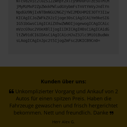
NTcvd2Vic2l0ZS12ZWhpY2xlcy9HV0FOTzE5OTMlM
jMyMzMxP2ZpZWxkPWludGVybmFsTnVtYmVyJndlYn
NpdGU9NjIxNTBmNGU2NGZjYWI2MDU4M2E3OTY3Iiw
KICAgICJoZWFkZXJzIjoge30sCiAgICAiYm9keSI6
IG51bGwsCiAgICAiZXhwZWN0IjogewogICAgICAic
mVzcG9uc2VUeXBlIjogIiIKICAgIH0sCiAgICAidG
ltZW91dCI6IDAsCiAgICAicHJvZ3Jlc3MiOiBudWx
sLAogICAgInJpc2t5IjogZmFsc2UKICB9Cn0=
Kunden über uns:
Unkomplizierter Vorgang und Ankauf von 2
Autos für einen spitzen Preis. Haben die
Fahrzeuge gewaschen und frisch hergerichtet
bekommen. Nett und freundlich. Danke
Herr Alex G.