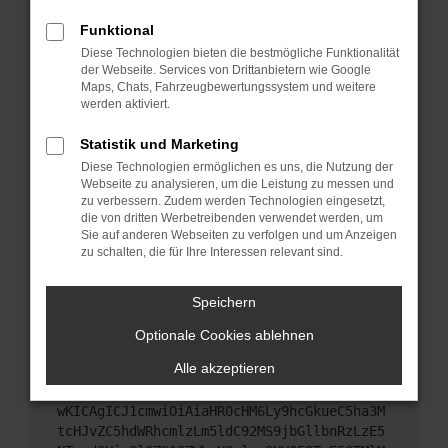
Starte dein Gerät neu.
Funktional
Das kann manchmal helfen, vorübergehende
Diese Technologien bieten die bestmögliche Funktionalität
Probleme zu beheben.
der Webseite. Services von Drittanbietern wie Google
Stelle sicher, dass dein Browser und dein
Maps, Chats, Fahrzeugbewertungssystem und weitere
werden aktiviert.
Betriebssystem auf dem neuesten Stand sind.
Veraltete Software birgt nicht nur ein
Statistik und Marketing
Sicherheitsrisiko, sondern kann auch dazu führen,
Diese Technologien ermöglichen es uns, die Nutzung der
dass bestimmte Funktionen nicht mehr
Webseite zu analysieren, um die Leistung zu messen und
unterstützt werden.
zu verbessern. Zudem werden Technologien eingesetzt,
Wende dich an den Webseitenbetreiber.
die von dritten Werbetreibenden verwendet werden, um
Sie auf anderen Webseiten zu verfolgen und um Anzeigen
Wenn du alle oben genannten Schritte versucht
zu schalten, die für Ihre Interessen relevant sind.
hast, kontaktiere uns bitte. Wir werden versuchen,
das Problem zu beheben. Du kannst uns diesen
Speichern
Text schicken, um uns bei der Fehlersuche zu
unterstützen:
Optionale Cookies ablehnen
Alle akzeptieren
ewogICJuYW1lIjogIk5ldHdvcmtFcnJvciIsCiAgI
mNvbmZpZyI6IHsKICAgICJtZXRob2QiOiAiR0VUIi
wKICAgICJ1cmwiOiAiaHR0cHM6Ly9hcGkueC5ha3M
tcHJvZC5hdWRhcmlzLm5ldC92MS9jbGllbnRzLzE5