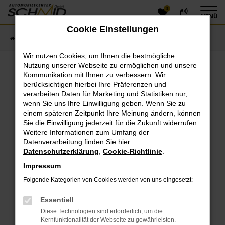
0
Zum
MENÜ
Hauptinhalt
Cookie Einstellungen
springen
Startseite
Fahrzeugangebote
Fahrzeugsuche
Wir nutzen Cookies, um Ihnen die bestmögliche
Nutzung unserer Webseite zu ermöglichen und unsere
Kommunikation mit Ihnen zu verbessern. Wir
Fehler: Network Error
berücksichtigen hierbei Ihre Präferenzen und
verarbeiten Daten für Marketing und Statistiken nur,
Beim Laden ist ein Fehler aufgetreten.
wenn Sie uns Ihre Einwilligung geben. Wenn Sie zu
einem späteren Zeitpunkt Ihre Meinung ändern, können
Hier sind ein paar Tipps, die dir helfen können:
Sie die Einwilligung jederzeit für die Zukunft widerrufen.
Überprüfe deine Firewall und deine
Weitere Informationen zum Umfang der
Datenverarbeitung finden Sie hier:
Internetverbindung.
Datenschutzerklärung
,
Cookie-Richtlinie
.
Laden andere Webseiten, zum Beispiel deine
Suchmaschine?
Impressum
Prüfe deine Browsererweiterungen.
Folgende Kategorien von Cookies werden von uns eingesetzt:
Manche Erweiterungen, wie Werbeblocker, können
das Laden bestimmter Seiten verhindern.
Essentiell
Funktioniert die Seite in einem anderen Browser
Diese Technologien sind erforderlich, um die
oder in einem privaten Fenster?
Kernfunktionalität der Webseite zu gewährleisten.