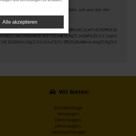
rfolgen und um Anzeigen zu schalten,
. Du kannst uns diesen Text schicken, um uns bei der
Alle akzeptieren
cHM6Ly9hcGkueC5ha3MtcHJvZC5hdWRhcmlzLm5ldC92MS9jb
GU2NGZjYWI2MDU4M2E3OTY3IiwKICAgICJoZWFkZXJzIjoge3
91dCI6IDAsCiAgICAicHJvZ3Jlc3MiOiBudWxsLAogICAgInJ
Wir bieten:
EU-Fahrzeuge
Neuwagen
Dienstwagen
Jahreswagen
Gebrauchtwagen