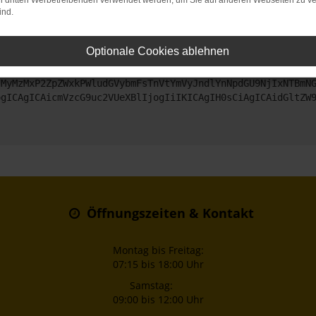
on dritten Werbetreibenden verwendet werden, um Sie auf anderen Webseiten zu ve
ind.
ntaktiere uns bitte. Wir werden versuchen, das Problem zu beheben
Optionale Cookies ablehnen
ZyI6IHsKICAgICJtZXRob2QiOiAiR0VUIiwKICAgICJ1cmwiOiAiaHR0
jMyMzMxP2ZpZWxkPWludGVybmFsTnVtYmVyJndlYnNpdGU9NjIxNTBmN
ogICAgICAicmVzcG9uc2VUeXBlIjogIiIKICAgIH0sCiAgICAidGltZW
Öffnungszeiten & Kontakt
Montag bis Freitag:
07:15 bis 18:00 Uhr
Samstag:
09:00 bis 12:00 Uhr