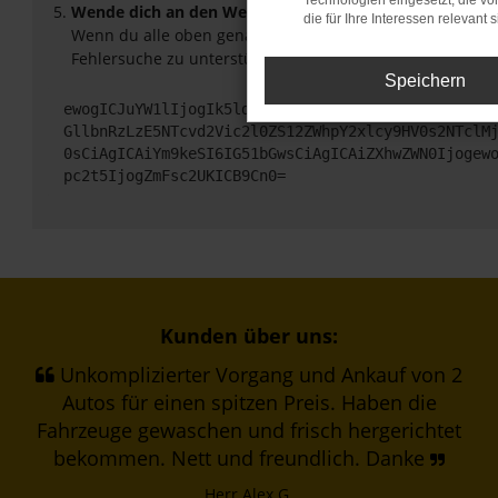
Technologien eingesetzt, die v
Wende dich an den Webseitenbetreiber.
die für Ihre Interessen relevant s
Wenn du alle oben genannten Schritte versucht hast, ko
Fehlersuche zu unterstützen:
Speichern
ewogICJuYW1lIjogIk5ldHdvcmtFcnJvciIsCiAgImNvbmZp
GllbnRzLzE5NTcvd2Vic2l0ZS12ZWhpY2xlcy9HV0s2NTclM
0sCiAgICAiYm9keSI6IG51bGwsCiAgICAiZXhwZWN0Ijogew
pc2t5IjogZmFsc2UKICB9Cn0=
Kunden über uns:
Unkomplizierter Vorgang und Ankauf von 2
Autos für einen spitzen Preis. Haben die
Fahrzeuge gewaschen und frisch hergerichtet
bekommen. Nett und freundlich. Danke
Herr Alex G.