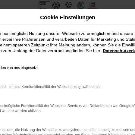
Cookie Einstellungen
ie bestmögliche Nutzung unserer Webseite zu ermöglichen und unsere
hierbei Ihre Präferenzen und verarbeiten Daten für Marketing und Stati
einem späteren Zeitpunkt Ihre Meinung ändern, können Sie die Einwillig
en zum Umfang der Datenverarbeitung finden Sie hier:
Datenschutzerk
en von uns eingesetzt:
.
ine?
rlich, um die Kernfunktionalität der Webseite zu gewährleisten.
en bestimmter Seiten verhindern. Funktioniert die Seite in eine
estmögliche Funktionalität der Webseite. Services von Drittanbietern wie Google 
eitere werden aktiviert.
u beheben.
em auf dem neuesten Stand sind.
o, sondern kann auch dazu führen, dass bestimmte Funktionen nicht
 es uns, die Nutzung der Webseite zu analysieren, um die Leistung zu messen u