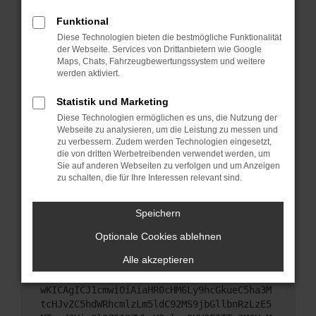
Starte dein Gerät neu.
Funktional
Das kann manchmal helfen, vorübergehende
Diese Technologien bieten die bestmögliche Funktionalität
Probleme zu beheben.
der Webseite. Services von Drittanbietern wie Google
Stelle sicher, dass dein Browser und dein
Maps, Chats, Fahrzeugbewertungssystem und weitere
werden aktiviert.
Betriebssystem auf dem neuesten Stand sind.
Veraltete Software birgt nicht nur ein
Statistik und Marketing
Sicherheitsrisiko, sondern kann auch dazu führen,
Diese Technologien ermöglichen es uns, die Nutzung der
dass bestimmte Funktionen nicht mehr
Webseite zu analysieren, um die Leistung zu messen und
unterstützt werden.
zu verbessern. Zudem werden Technologien eingesetzt,
Wende dich an den Webseitenbetreiber.
die von dritten Werbetreibenden verwendet werden, um
Sie auf anderen Webseiten zu verfolgen und um Anzeigen
Wenn du alle oben genannten Schritte versucht
zu schalten, die für Ihre Interessen relevant sind.
hast, kontaktiere uns bitte. Wir werden versuchen,
das Problem zu beheben. Du kannst uns diesen
Speichern
Text schicken, um uns bei der Fehlersuche zu
unterstützen:
Optionale Cookies ablehnen
Alle akzeptieren
ewogICJuYW1lIjogIk5ldHdvcmtFcnJvciIsCiAgI
mNvbmZpZyI6IHsKICAgICJtZXRob2QiOiAiR0VUIi
wKICAgICJ1cmwiOiAiaHR0cHM6Ly9hcGkueC5ha3M
tcHJvZC5hdWRhcmlzLm5ldC92MS9jbGllbnRzLzE5