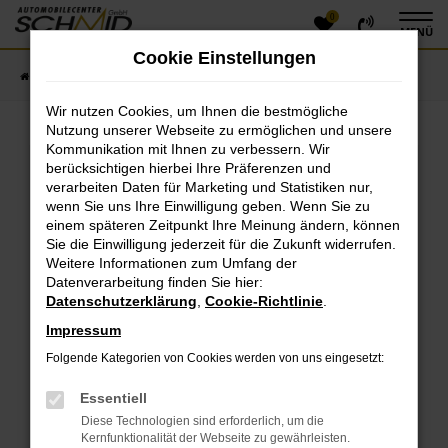
0
Zum
MENÜ
Hauptinhalt
Cookie Einstellungen
springen
Startseite
Fahrzeugangebote
Fahrzeugsuche
Wir nutzen Cookies, um Ihnen die bestmögliche
Nutzung unserer Webseite zu ermöglichen und unsere
Kommunikation mit Ihnen zu verbessern. Wir
Fehler: Network Error
berücksichtigen hierbei Ihre Präferenzen und
verarbeiten Daten für Marketing und Statistiken nur,
Beim Laden ist ein Fehler aufgetreten.
wenn Sie uns Ihre Einwilligung geben. Wenn Sie zu
einem späteren Zeitpunkt Ihre Meinung ändern, können
Hier sind ein paar Tipps, die dir helfen können:
Sie die Einwilligung jederzeit für die Zukunft widerrufen.
Überprüfe deine Firewall und deine
Weitere Informationen zum Umfang der
Datenverarbeitung finden Sie hier:
Internetverbindung.
Datenschutzerklärung
,
Cookie-Richtlinie
.
Laden andere Webseiten, zum Beispiel deine
Suchmaschine?
Impressum
Prüfe deine Browsererweiterungen.
Folgende Kategorien von Cookies werden von uns eingesetzt:
Manche Erweiterungen, wie Werbeblocker, können
das Laden bestimmter Seiten verhindern.
Essentiell
Funktioniert die Seite in einem anderen Browser
Diese Technologien sind erforderlich, um die
oder in einem privaten Fenster?
Kernfunktionalität der Webseite zu gewährleisten.