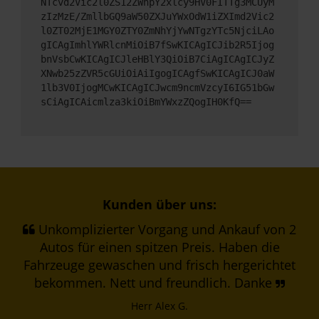
NTcvd2Vic2l0ZS12ZWhpY2xlcy9HV0FITTg3MCUyM
zIzMzE/ZmllbGQ9aW50ZXJuYWxOdW1iZXImd2Vic2
l0ZT02MjE1MGY0ZTY0ZmNhYjYwNTgzYTc5NjciLAo
gICAgImhlYWRlcnMiOiB7fSwKICAgICJib2R5Ijog
bnVsbCwKICAgICJleHBlY3QiOiB7CiAgICAgICJyZ
XNwb25zZVR5cGUiOiAiIgogICAgfSwKICAgICJ0aW
1lb3V0IjogMCwKICAgICJwcm9ncmVzcyI6IG51bGw
sCiAgICAicmlza3kiOiBmYWxzZQogIH0KfQ==
Kunden über uns:
Unkomplizierter Vorgang und Ankauf von 2
Autos für einen spitzen Preis. Haben die
Fahrzeuge gewaschen und frisch hergerichtet
bekommen. Nett und freundlich. Danke
Herr Alex G.