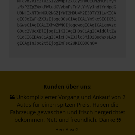
NTcvd2Vic2l0ZS12ZWhpY2xlcy9HV0E0MzMlMjMyM
zMxP2ZpZWxkPWludGVybmFsTnVtYmVyJndlYnNpdG
U9NjIxNTBmNGU2NGZjYWI2MDU4M2E3OTY3IiwKICA
gICJoZWFkZXJzIjoge30sCiAgICAiYm9keSI6IG51
bGwsCiAgICAiZXhwZWN0IjogewogICAgICAicmVzc
G9uc2VUeXBlIjogIiIKICAgIH0sCiAgICAidGltZW
91dCI6IDAsCiAgICAicHJvZ3Jlc3MiOiBudWxsLAo
gICAgInJpc2t5IjogZmFsc2UKICB9Cn0=
Kunden über uns:
Unkomplizierter Vorgang und Ankauf von 2
Autos für einen spitzen Preis. Haben die
Fahrzeuge gewaschen und frisch hergerichtet
bekommen. Nett und freundlich. Danke
Herr Alex G.