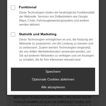
Starte dein Gerät neu.
Funktional
Das kann manchmal helfen, vorübergehende
Diese Technologien bieten die bestmögliche Funktionalität
Probleme zu beheben.
der Webseite. Services von Drittanbietern wie Google
Stelle sicher, dass dein Browser und dein
Maps, Chats, Fahrzeugbewertungssystem und weitere
werden aktiviert.
Betriebssystem auf dem neuesten Stand sind.
Veraltete Software birgt nicht nur ein
Statistik und Marketing
Sicherheitsrisiko, sondern kann auch dazu führen,
Diese Technologien ermöglichen es uns, die Nutzung der
dass bestimmte Funktionen nicht mehr
Webseite zu analysieren, um die Leistung zu messen und
unterstützt werden.
zu verbessern. Zudem werden Technologien eingesetzt,
Wende dich an den Webseitenbetreiber.
die von dritten Werbetreibenden verwendet werden, um
Sie auf anderen Webseiten zu verfolgen und um Anzeigen
Wenn du alle oben genannten Schritte versucht
zu schalten, die für Ihre Interessen relevant sind.
hast, kontaktiere uns bitte. Wir werden versuchen,
das Problem zu beheben. Du kannst uns diesen
Speichern
Text schicken, um uns bei der Fehlersuche zu
unterstützen:
Optionale Cookies ablehnen
Alle akzeptieren
ewogICJuYW1lIjogIk5ldHdvcmtFcnJvciIsCiAgI
mNvbmZpZyI6IHsKICAgICJtZXRob2QiOiAiR0VUIi
wKICAgICJ1cmwiOiAiaHR0cHM6Ly9hcGkueC5ha3M
tcHJvZC5hdWRhcmlzLm5ldC92MS9jbGllbnRzLzE5