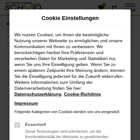
0
Zum
MENÜ
Hauptinhalt
Cookie Einstellungen
springen
Startseite
Fahrzeugangebote
Fahrzeugsuche
Wir nutzen Cookies, um Ihnen die bestmögliche
Nutzung unserer Webseite zu ermöglichen und unsere
Kommunikation mit Ihnen zu verbessern. Wir
Fehler: Network Error
berücksichtigen hierbei Ihre Präferenzen und
verarbeiten Daten für Marketing und Statistiken nur,
Beim Laden ist ein Fehler aufgetreten.
wenn Sie uns Ihre Einwilligung geben. Wenn Sie zu
einem späteren Zeitpunkt Ihre Meinung ändern, können
Hier sind ein paar Tipps, die dir helfen können:
Sie die Einwilligung jederzeit für die Zukunft widerrufen.
Überprüfe deine Firewall und deine
Weitere Informationen zum Umfang der
Datenverarbeitung finden Sie hier:
Internetverbindung.
Datenschutzerklärung
,
Cookie-Richtlinie
.
Laden andere Webseiten, zum Beispiel deine
Suchmaschine?
Impressum
Prüfe deine Browsererweiterungen.
Folgende Kategorien von Cookies werden von uns eingesetzt:
Manche Erweiterungen, wie Werbeblocker, können
das Laden bestimmter Seiten verhindern.
Essentiell
Funktioniert die Seite in einem anderen Browser
Diese Technologien sind erforderlich, um die
oder in einem privaten Fenster?
Kernfunktionalität der Webseite zu gewährleisten.