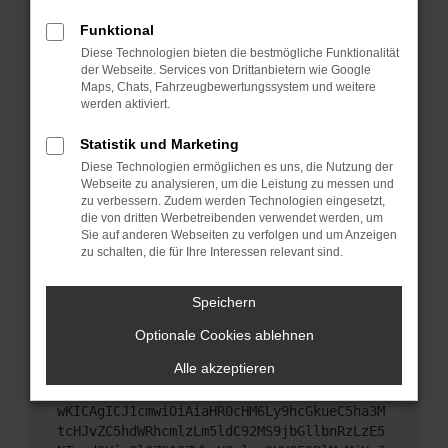
Starte dein Gerät neu.
Funktional
Das kann manchmal helfen, vorübergehende
Diese Technologien bieten die bestmögliche Funktionalität
Probleme zu beheben.
der Webseite. Services von Drittanbietern wie Google
Stelle sicher, dass dein Browser und dein
Maps, Chats, Fahrzeugbewertungssystem und weitere
werden aktiviert.
Betriebssystem auf dem neuesten Stand sind.
Veraltete Software birgt nicht nur ein
Statistik und Marketing
Sicherheitsrisiko, sondern kann auch dazu führen,
Diese Technologien ermöglichen es uns, die Nutzung der
dass bestimmte Funktionen nicht mehr
Webseite zu analysieren, um die Leistung zu messen und
unterstützt werden.
zu verbessern. Zudem werden Technologien eingesetzt,
Wende dich an den Webseitenbetreiber.
die von dritten Werbetreibenden verwendet werden, um
Sie auf anderen Webseiten zu verfolgen und um Anzeigen
Wenn du alle oben genannten Schritte versucht
zu schalten, die für Ihre Interessen relevant sind.
hast, kontaktiere uns bitte. Wir werden versuchen,
das Problem zu beheben. Du kannst uns diesen
Speichern
Text schicken, um uns bei der Fehlersuche zu
unterstützen:
Optionale Cookies ablehnen
Alle akzeptieren
ewogICJuYW1lIjogIk5ldHdvcmtFcnJvciIsCiAgI
mNvbmZpZyI6IHsKICAgICJtZXRob2QiOiAiR0VUIi
wKICAgICJ1cmwiOiAiaHR0cHM6Ly9hcGkueC5ha3M
tcHJvZC5hdWRhcmlzLm5ldC92MS9jbGllbnRzLzE5