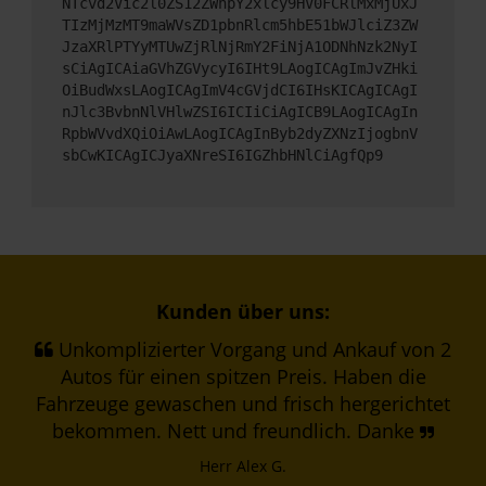
NTcvd2Vic2l0ZS12ZWhpY2xlcy9HV0FCRlMxMjUxJ
TIzMjMzMT9maWVsZD1pbnRlcm5hbE51bWJlciZ3ZW
JzaXRlPTYyMTUwZjRlNjRmY2FiNjA1ODNhNzk2NyI
sCiAgICAiaGVhZGVycyI6IHt9LAogICAgImJvZHki
OiBudWxsLAogICAgImV4cGVjdCI6IHsKICAgICAgI
nJlc3BvbnNlVHlwZSI6ICIiCiAgICB9LAogICAgIn
RpbWVvdXQiOiAwLAogICAgInByb2dyZXNzIjogbnV
sbCwKICAgICJyaXNreSI6IGZhbHNlCiAgfQp9
Kunden über uns:
Unkomplizierter Vorgang und Ankauf von 2
Autos für einen spitzen Preis. Haben die
Fahrzeuge gewaschen und frisch hergerichtet
bekommen. Nett und freundlich. Danke
Herr Alex G.