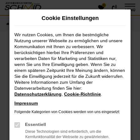
0
Zum
MENÜ
Hauptinhalt
Cookie Einstellungen
springen
Startseite
Fahrzeugangebote
Fahrzeugsuche
Wir nutzen Cookies, um Ihnen die bestmögliche
Nutzung unserer Webseite zu ermöglichen und unsere
Kommunikation mit Ihnen zu verbessern. Wir
Fehler: Network Error
berücksichtigen hierbei Ihre Präferenzen und
verarbeiten Daten für Marketing und Statistiken nur,
Beim Laden ist ein Fehler aufgetreten.
wenn Sie uns Ihre Einwilligung geben. Wenn Sie zu
einem späteren Zeitpunkt Ihre Meinung ändern, können
Hier sind ein paar Tipps, die dir helfen können:
Sie die Einwilligung jederzeit für die Zukunft widerrufen.
Überprüfe deine Firewall und deine
Weitere Informationen zum Umfang der
Datenverarbeitung finden Sie hier:
Internetverbindung.
Datenschutzerklärung
,
Cookie-Richtlinie
.
Laden andere Webseiten, zum Beispiel deine
Suchmaschine?
Impressum
Prüfe deine Browsererweiterungen.
Folgende Kategorien von Cookies werden von uns eingesetzt:
Manche Erweiterungen, wie Werbeblocker, können
das Laden bestimmter Seiten verhindern.
Essentiell
Funktioniert die Seite in einem anderen Browser
Diese Technologien sind erforderlich, um die
oder in einem privaten Fenster?
Kernfunktionalität der Webseite zu gewährleisten.