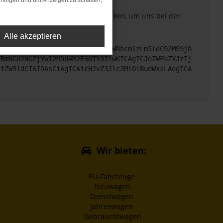
rfolgen und um Anzeigen zu schalten,
. Du kannst uns diesen Text schicken, um uns bei der
Alle akzeptieren
cHM6Ly9hcGkueC5ha3MtcHJvZC5hdWRhcmlzLm5ldC92MS9jb
TBmNGU2NGZjYWI2MDU4M2E3OTY3IiwKICAgICJoZWFkZXJzIj
ltZW91dCI6IDAsCiAgICAicHJvZ3Jlc3MiOiBudWxsLAogICA
Wir bieten:
EU-Fahrzeuge
Neuwagen
Dienstwagen
Jahreswagen
Gebrauchtwagen