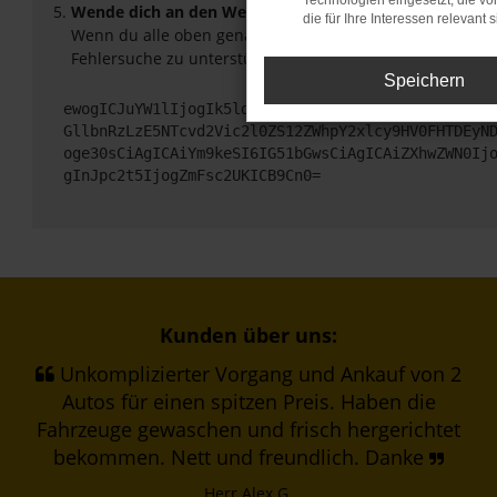
Technologien eingesetzt, die v
Wende dich an den Webseitenbetreiber.
die für Ihre Interessen relevant s
Wenn du alle oben genannten Schritte versucht hast, ko
Fehlersuche zu unterstützen:
Speichern
ewogICJuYW1lIjogIk5ldHdvcmtFcnJvciIsCiAgImNvbmZp
GllbnRzLzE5NTcvd2Vic2l0ZS12ZWhpY2xlcy9HV0FHTDEyN
oge30sCiAgICAiYm9keSI6IG51bGwsCiAgICAiZXhwZWN0Ij
gInJpc2t5IjogZmFsc2UKICB9Cn0=
Kunden über uns:
Unkomplizierter Vorgang und Ankauf von 2
Autos für einen spitzen Preis. Haben die
Fahrzeuge gewaschen und frisch hergerichtet
bekommen. Nett und freundlich. Danke
Herr Alex G.