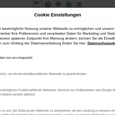
Cookie Einstellungen
ie bestmögliche Nutzung unserer Webseite zu ermöglichen und unsere
hierbei Ihre Präferenzen und verarbeiten Daten für Marketing und Stati
einem späteren Zeitpunkt Ihre Meinung ändern, können Sie die Einwillig
en zum Umfang der Datenverarbeitung finden Sie hier:
Datenschutzerk
en von uns eingesetzt:
.
ine?
rlich, um die Kernfunktionalität der Webseite zu gewährleisten.
en bestimmter Seiten verhindern. Funktioniert die Seite in eine
estmögliche Funktionalität der Webseite. Services von Drittanbietern wie Google 
eitere werden aktiviert.
u beheben.
em auf dem neuesten Stand sind.
o, sondern kann auch dazu führen, dass bestimmte Funktionen nicht
 es uns, die Nutzung der Webseite zu analysieren, um die Leistung zu messen u