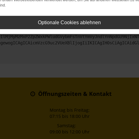
on dritten Werbetreibenden verwendet werden, um Sie auf anderen Webseiten zu ve
ind.
ntaktiere uns bitte. Wir werden versuchen, das Problem zu beheben
Optionale Cookies ablehnen
ZyI6IHsKICAgICJtZXRob2QiOiAiR0VUIiwKICAgICJ1cmwiOiAiaHR0
DIlMjMyMzMxP2ZpZWxkPWludGVybmFsTnVtYmVyJndlYnNpdGU9NjIxN
ogewogICAgICAicmVzcG9uc2VUeXBlIjogIiIKICAgIH0sCiAgICAidG
Öffnungszeiten & Kontakt
Montag bis Freitag:
07:15 bis 18:00 Uhr
Samstag:
09:00 bis 12:00 Uhr