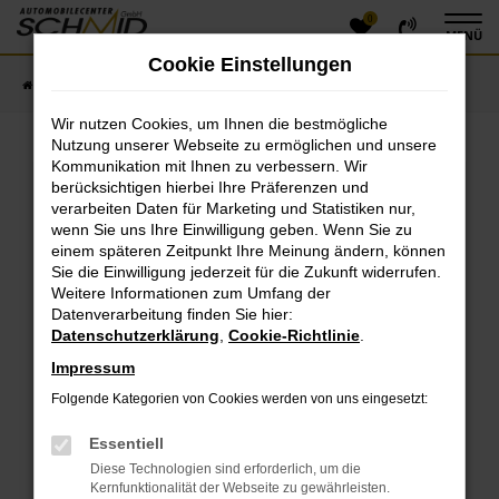
0
Zum
MENÜ
Hauptinhalt
Cookie Einstellungen
springen
Startseite
Fahrzeugangebote
Fahrzeugsuche
Wir nutzen Cookies, um Ihnen die bestmögliche
Nutzung unserer Webseite zu ermöglichen und unsere
Kommunikation mit Ihnen zu verbessern. Wir
Fehler: Network Error
berücksichtigen hierbei Ihre Präferenzen und
verarbeiten Daten für Marketing und Statistiken nur,
Beim Laden ist ein Fehler aufgetreten.
wenn Sie uns Ihre Einwilligung geben. Wenn Sie zu
einem späteren Zeitpunkt Ihre Meinung ändern, können
Hier sind ein paar Tipps, die dir helfen können:
Sie die Einwilligung jederzeit für die Zukunft widerrufen.
Überprüfe deine Firewall und deine
Weitere Informationen zum Umfang der
Datenverarbeitung finden Sie hier:
Internetverbindung.
Datenschutzerklärung
,
Cookie-Richtlinie
.
Laden andere Webseiten, zum Beispiel deine
Suchmaschine?
Impressum
Prüfe deine Browsererweiterungen.
Folgende Kategorien von Cookies werden von uns eingesetzt:
Manche Erweiterungen, wie Werbeblocker, können
das Laden bestimmter Seiten verhindern.
Essentiell
Funktioniert die Seite in einem anderen Browser
Diese Technologien sind erforderlich, um die
oder in einem privaten Fenster?
Kernfunktionalität der Webseite zu gewährleisten.