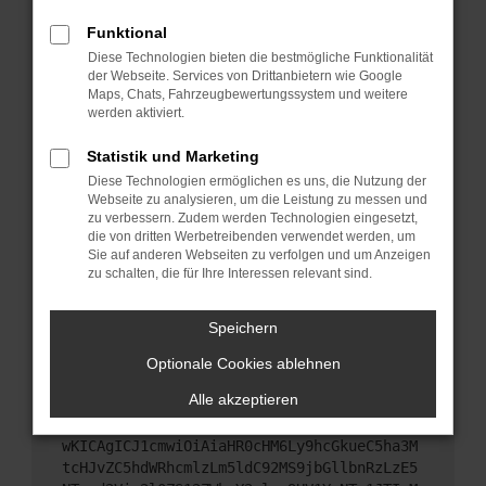
Starte dein Gerät neu.
Funktional
Das kann manchmal helfen, vorübergehende
Diese Technologien bieten die bestmögliche Funktionalität
Probleme zu beheben.
der Webseite. Services von Drittanbietern wie Google
Stelle sicher, dass dein Browser und dein
Maps, Chats, Fahrzeugbewertungssystem und weitere
werden aktiviert.
Betriebssystem auf dem neuesten Stand sind.
Veraltete Software birgt nicht nur ein
Statistik und Marketing
Sicherheitsrisiko, sondern kann auch dazu führen,
Diese Technologien ermöglichen es uns, die Nutzung der
dass bestimmte Funktionen nicht mehr
Webseite zu analysieren, um die Leistung zu messen und
unterstützt werden.
zu verbessern. Zudem werden Technologien eingesetzt,
Wende dich an den Webseitenbetreiber.
die von dritten Werbetreibenden verwendet werden, um
Sie auf anderen Webseiten zu verfolgen und um Anzeigen
Wenn du alle oben genannten Schritte versucht
zu schalten, die für Ihre Interessen relevant sind.
hast, kontaktiere uns bitte. Wir werden versuchen,
das Problem zu beheben. Du kannst uns diesen
Speichern
Text schicken, um uns bei der Fehlersuche zu
unterstützen:
Optionale Cookies ablehnen
Alle akzeptieren
ewogICJuYW1lIjogIk5ldHdvcmtFcnJvciIsCiAgI
mNvbmZpZyI6IHsKICAgICJtZXRob2QiOiAiR0VUIi
wKICAgICJ1cmwiOiAiaHR0cHM6Ly9hcGkueC5ha3M
tcHJvZC5hdWRhcmlzLm5ldC92MS9jbGllbnRzLzE5