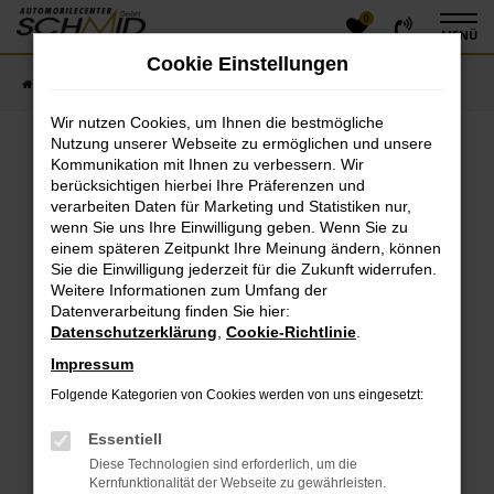
0
Zum
MENÜ
Hauptinhalt
Cookie Einstellungen
springen
Startseite
Fahrzeugangebote
Fahrzeugsuche
Wir nutzen Cookies, um Ihnen die bestmögliche
Nutzung unserer Webseite zu ermöglichen und unsere
Kommunikation mit Ihnen zu verbessern. Wir
Fehler: Network Error
berücksichtigen hierbei Ihre Präferenzen und
verarbeiten Daten für Marketing und Statistiken nur,
Beim Laden ist ein Fehler aufgetreten.
wenn Sie uns Ihre Einwilligung geben. Wenn Sie zu
einem späteren Zeitpunkt Ihre Meinung ändern, können
Hier sind ein paar Tipps, die dir helfen können:
Sie die Einwilligung jederzeit für die Zukunft widerrufen.
Überprüfe deine Firewall und deine
Weitere Informationen zum Umfang der
Datenverarbeitung finden Sie hier:
Internetverbindung.
Datenschutzerklärung
,
Cookie-Richtlinie
.
Laden andere Webseiten, zum Beispiel deine
Suchmaschine?
Impressum
Prüfe deine Browsererweiterungen.
Folgende Kategorien von Cookies werden von uns eingesetzt:
Manche Erweiterungen, wie Werbeblocker, können
das Laden bestimmter Seiten verhindern.
Essentiell
Funktioniert die Seite in einem anderen Browser
Diese Technologien sind erforderlich, um die
oder in einem privaten Fenster?
Kernfunktionalität der Webseite zu gewährleisten.