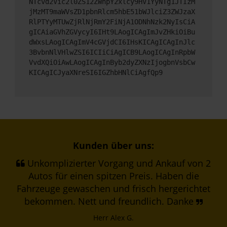
NTcvd2Vic2l0ZS12ZWhpY2xlcy9HV1YyNTg1JTIzM
jMzMT9maWVsZD1pbnRlcm5hbE51bWJlciZ3ZWJzaX
RlPTYyMTUwZjRlNjRmY2FiNjA1ODNhNzk2NyIsCiA
gICAiaGVhZGVycyI6IHt9LAogICAgImJvZHkiOiBu
dWxsLAogICAgImV4cGVjdCI6IHsKICAgICAgInJlc
3BvbnNlVHlwZSI6ICIiCiAgICB9LAogICAgInRpbW
VvdXQiOiAwLAogICAgInByb2dyZXNzIjogbnVsbCw
KICAgICJyaXNreSI6IGZhbHNlCiAgfQp9
Kunden über uns:
Unkomplizierter Vorgang und Ankauf von 2
Autos für einen spitzen Preis. Haben die
Fahrzeuge gewaschen und frisch hergerichtet
bekommen. Nett und freundlich. Danke
Herr Alex G.