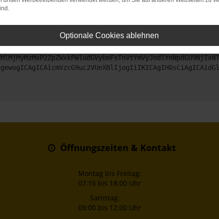
on dritten Werbetreibenden verwendet werden, um Sie auf anderen Webseiten zu ve
ind.
ntaktiere uns bitte. Wir werden versuchen, das Problem zu beheben
Optionale Cookies ablehnen
ZyI6IHsKICAgICJtZXRob2QiOiAiR0VUIiwKICAgICJ1cmwiOiAiaHR0
TMlMjMyMzMxP2ZpZWxkPWludGVybmFsTnVtYmVyJndlYnNpdGU9NjIxN
ogewogICAgICAicmVzcG9uc2VUeXBlIjogIiIKICAgIH0sCiAgICAidG
Öffnungszeiten & Kontakt
Montag bis Freitag:
07:15 bis 18:00 Uhr
Samstag:
09:00 bis 12:00 Uhr