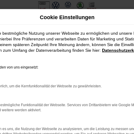
Cookie Einstellungen
ie bestmögliche Nutzung unserer Webseite zu ermöglichen und unsere
hierbei Ihre Präferenzen und verarbeiten Daten für Marketing und Stati
einem späteren Zeitpunkt Ihre Meinung ändern, können Sie die Einwillig
en zum Umfang der Datenverarbeitung finden Sie hier:
Datenschutzerk
en von uns eingesetzt:
.
ine?
rlich, um die Kernfunktionalität der Webseite zu gewährleisten.
en bestimmter Seiten verhindern. Funktioniert die Seite in eine
estmögliche Funktionalität der Webseite. Services von Drittanbietern wie Google 
eitere werden aktiviert.
u beheben.
em auf dem neuesten Stand sind.
o, sondern kann auch dazu führen, dass bestimmte Funktionen nicht
 es uns, die Nutzung der Webseite zu analysieren, um die Leistung zu messen u