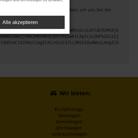
rfolgen und um Anzeigen zu schalten,
. Du kannst uns diesen Text schicken, um uns bei der
Alle akzeptieren
cHM6Ly9hcGkueC5ha3MtcHJvZC5hdWRhcmlzLm5ldC92MS9jb
TBmNGU2NGZjYWI2MDU4M2E3OTY3IiwKICAgICJoZWFkZXJzIj
ltZW91dCI6IDAsCiAgICAicHJvZ3Jlc3MiOiBudWxsLAogICA
Wir bieten:
EU-Fahrzeuge
Neuwagen
Dienstwagen
Jahreswagen
Gebrauchtwagen