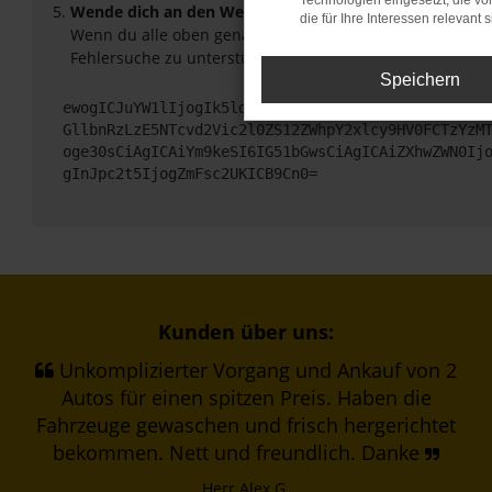
Technologien eingesetzt, die v
Wende dich an den Webseitenbetreiber.
die für Ihre Interessen relevant s
Wenn du alle oben genannten Schritte versucht hast, ko
Fehlersuche zu unterstützen:
Speichern
ewogICJuYW1lIjogIk5ldHdvcmtFcnJvciIsCiAgImNvbmZp
GllbnRzLzE5NTcvd2Vic2l0ZS12ZWhpY2xlcy9HV0FCTzYzM
oge30sCiAgICAiYm9keSI6IG51bGwsCiAgICAiZXhwZWN0Ij
gInJpc2t5IjogZmFsc2UKICB9Cn0=
Kunden über uns:
Unkomplizierter Vorgang und Ankauf von 2
Autos für einen spitzen Preis. Haben die
Fahrzeuge gewaschen und frisch hergerichtet
bekommen. Nett und freundlich. Danke
Herr Alex G.