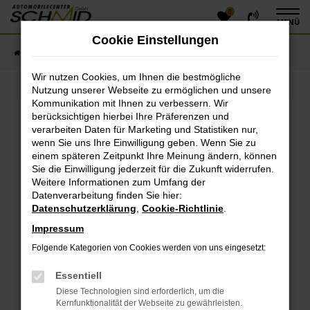
0
Zum
MENÜ
Hauptinhalt
Cookie Einstellungen
springen
Startseite
Fahrzeugangebote
Fahrzeugsuche
Wir nutzen Cookies, um Ihnen die bestmögliche
Nutzung unserer Webseite zu ermöglichen und unsere
Kommunikation mit Ihnen zu verbessern. Wir
Fehler: Network Error
berücksichtigen hierbei Ihre Präferenzen und
verarbeiten Daten für Marketing und Statistiken nur,
Beim Laden ist ein Fehler aufgetreten.
wenn Sie uns Ihre Einwilligung geben. Wenn Sie zu
einem späteren Zeitpunkt Ihre Meinung ändern, können
Hier sind ein paar Tipps, die dir helfen können:
Sie die Einwilligung jederzeit für die Zukunft widerrufen.
Überprüfe deine Firewall und deine
Weitere Informationen zum Umfang der
Datenverarbeitung finden Sie hier:
Internetverbindung.
Datenschutzerklärung
,
Cookie-Richtlinie
.
Laden andere Webseiten, zum Beispiel deine
Suchmaschine?
Impressum
Prüfe deine Browsererweiterungen.
Folgende Kategorien von Cookies werden von uns eingesetzt:
Manche Erweiterungen, wie Werbeblocker, können
das Laden bestimmter Seiten verhindern.
Essentiell
Funktioniert die Seite in einem anderen Browser
Diese Technologien sind erforderlich, um die
oder in einem privaten Fenster?
Kernfunktionalität der Webseite zu gewährleisten.