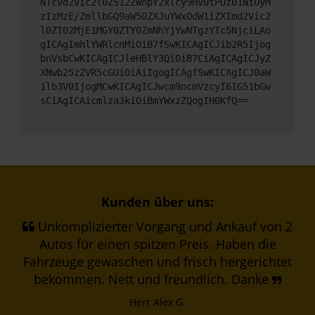
NTcvd2Vic2l0ZS12ZWhpY2xlcy9HV0tPUzU1NiUyM
zIzMzE/ZmllbGQ9aW50ZXJuYWxOdW1iZXImd2Vic2
l0ZT02MjE1MGY0ZTY0ZmNhYjYwNTgzYTc5NjciLAo
gICAgImhlYWRlcnMiOiB7fSwKICAgICJib2R5Ijog
bnVsbCwKICAgICJleHBlY3QiOiB7CiAgICAgICJyZ
XNwb25zZVR5cGUiOiAiIgogICAgfSwKICAgICJ0aW
1lb3V0IjogMCwKICAgICJwcm9ncmVzcyI6IG51bGw
sCiAgICAicmlza3kiOiBmYWxzZQogIH0KfQ==
Kunden über uns:
Unkomplizierter Vorgang und Ankauf von 2
Autos für einen spitzen Preis. Haben die
Fahrzeuge gewaschen und frisch hergerichtet
bekommen. Nett und freundlich. Danke
Herr Alex G.