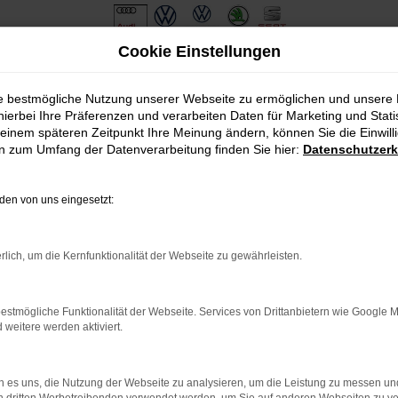
Cookie Einstellungen
ie bestmögliche Nutzung unserer Webseite zu ermöglichen und unsere
hierbei Ihre Präferenzen und verarbeiten Daten für Marketing und Stati
einem späteren Zeitpunkt Ihre Meinung ändern, können Sie die Einwillig
en zum Umfang der Datenverarbeitung finden Sie hier:
Datenschutzerk
en von uns eingesetzt:
.
ine?
rlich, um die Kernfunktionalität der Webseite zu gewährleisten.
en bestimmter Seiten verhindern. Funktioniert die Seite in eine
estmögliche Funktionalität der Webseite. Services von Drittanbietern wie Google 
eitere werden aktiviert.
u beheben.
em auf dem neuesten Stand sind.
o, sondern kann auch dazu führen, dass bestimmte Funktionen nicht
 es uns, die Nutzung der Webseite zu analysieren, um die Leistung zu messen u