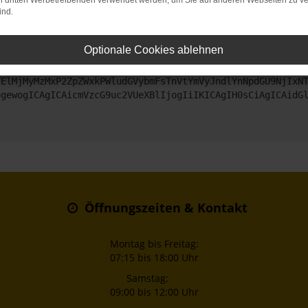
on dritten Werbetreibenden verwendet werden, um Sie auf anderen Webseiten zu ve
ind.
ntaktiere uns bitte. Wir werden versuchen, das Problem zu beheben
Optionale Cookies ablehnen
ZyI6IHsKICAgICJtZXRob2QiOiAiR0VUIiwKICAgICJ1cmwiOiAiaHR0
TElMjMyMzMxP2ZpZWxkPWludGVybmFsTnVtYmVyJndlYnNpdGU9NjIxN
ogewogICAgICAicmVzcG9uc2VUeXBlIjogIiIKICAgIH0sCiAgICAidG
Öffnungszeiten & Kontakt
Montag bis Freitag:
07:15 bis 18:00 Uhr
Samstag:
09:00 bis 12:00 Uhr