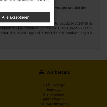
rfolgen und um Anzeigen zu schalten,
. Du kannst uns diesen Text schicken, um uns bei der
Alle akzeptieren
cHM6Ly9hcGkueC5ha3MtcHJvZC5hdWRhcmlzLm5ldC92MS9jb
TBmNGU2NGZjYWI2MDU4M2E3OTY3IiwKICAgICJoZWFkZXJzIj
ltZW91dCI6IDAsCiAgICAicHJvZ3Jlc3MiOiBudWxsLAogICA
Wir bieten:
EU-Fahrzeuge
Neuwagen
Dienstwagen
Jahreswagen
Gebrauchtwagen