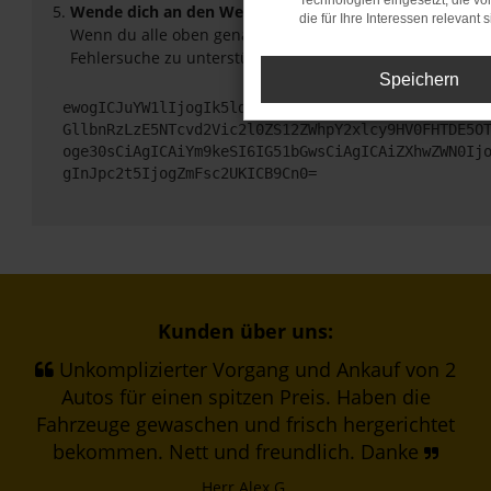
Technologien eingesetzt, die v
Wende dich an den Webseitenbetreiber.
die für Ihre Interessen relevant s
Wenn du alle oben genannten Schritte versucht hast, ko
Fehlersuche zu unterstützen:
Speichern
ewogICJuYW1lIjogIk5ldHdvcmtFcnJvciIsCiAgImNvbmZp
GllbnRzLzE5NTcvd2Vic2l0ZS12ZWhpY2xlcy9HV0FHTDE5O
oge30sCiAgICAiYm9keSI6IG51bGwsCiAgICAiZXhwZWN0Ij
gInJpc2t5IjogZmFsc2UKICB9Cn0=
Kunden über uns:
Unkomplizierter Vorgang und Ankauf von 2
Autos für einen spitzen Preis. Haben die
Fahrzeuge gewaschen und frisch hergerichtet
bekommen. Nett und freundlich. Danke
Herr Alex G.