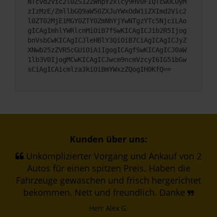
NTcvd2Vic2l0ZS12ZWhpY2xlcy9HV0FIQTcwOCUyM
zIzMzE/ZmllbGQ9aW50ZXJuYWxOdW1iZXImd2Vic2
l0ZT02MjE1MGY0ZTY0ZmNhYjYwNTgzYTc5NjciLAo
gICAgImhlYWRlcnMiOiB7fSwKICAgICJib2R5Ijog
bnVsbCwKICAgICJleHBlY3QiOiB7CiAgICAgICJyZ
XNwb25zZVR5cGUiOiAiIgogICAgfSwKICAgICJ0aW
1lb3V0IjogMCwKICAgICJwcm9ncmVzcyI6IG51bGw
sCiAgICAicmlza3kiOiBmYWxzZQogIH0KfQ==
Kunden über uns:
Unkomplizierter Vorgang und Ankauf von 2
Autos für einen spitzen Preis. Haben die
Fahrzeuge gewaschen und frisch hergerichtet
bekommen. Nett und freundlich. Danke
Herr Alex G.