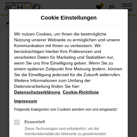
0
Zum
MENÜ
Hauptinhalt
Cookie Einstellungen
springen
Startseite
Fahrzeugangebote
Fahrzeugsuche
Wir nutzen Cookies, um Ihnen die bestmögliche
Nutzung unserer Webseite zu ermöglichen und unsere
Kommunikation mit Ihnen zu verbessern. Wir
Fehler: Network Error
berücksichtigen hierbei Ihre Präferenzen und
verarbeiten Daten für Marketing und Statistiken nur,
Beim Laden ist ein Fehler aufgetreten.
wenn Sie uns Ihre Einwilligung geben. Wenn Sie zu
einem späteren Zeitpunkt Ihre Meinung ändern, können
Hier sind ein paar Tipps, die dir helfen können:
Sie die Einwilligung jederzeit für die Zukunft widerrufen.
Überprüfe deine Firewall und deine
Weitere Informationen zum Umfang der
Datenverarbeitung finden Sie hier:
Internetverbindung.
Datenschutzerklärung
,
Cookie-Richtlinie
.
Laden andere Webseiten, zum Beispiel deine
Suchmaschine?
Impressum
Prüfe deine Browsererweiterungen.
Folgende Kategorien von Cookies werden von uns eingesetzt:
Manche Erweiterungen, wie Werbeblocker, können
das Laden bestimmter Seiten verhindern.
Essentiell
Funktioniert die Seite in einem anderen Browser
Diese Technologien sind erforderlich, um die
oder in einem privaten Fenster?
Kernfunktionalität der Webseite zu gewährleisten.