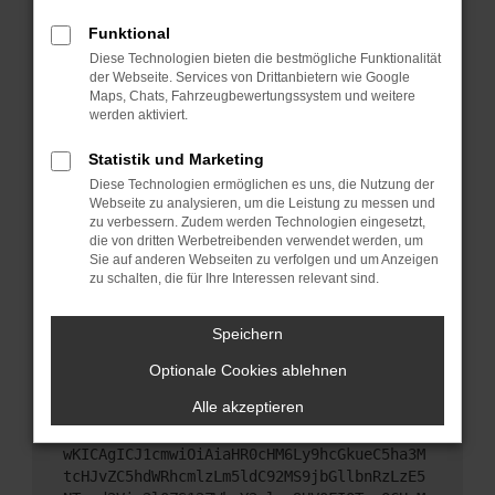
Starte dein Gerät neu.
Funktional
Das kann manchmal helfen, vorübergehende
Diese Technologien bieten die bestmögliche Funktionalität
Probleme zu beheben.
der Webseite. Services von Drittanbietern wie Google
Stelle sicher, dass dein Browser und dein
Maps, Chats, Fahrzeugbewertungssystem und weitere
werden aktiviert.
Betriebssystem auf dem neuesten Stand sind.
Veraltete Software birgt nicht nur ein
Statistik und Marketing
Sicherheitsrisiko, sondern kann auch dazu führen,
Diese Technologien ermöglichen es uns, die Nutzung der
dass bestimmte Funktionen nicht mehr
Webseite zu analysieren, um die Leistung zu messen und
unterstützt werden.
zu verbessern. Zudem werden Technologien eingesetzt,
Wende dich an den Webseitenbetreiber.
die von dritten Werbetreibenden verwendet werden, um
Sie auf anderen Webseiten zu verfolgen und um Anzeigen
Wenn du alle oben genannten Schritte versucht
zu schalten, die für Ihre Interessen relevant sind.
hast, kontaktiere uns bitte. Wir werden versuchen,
das Problem zu beheben. Du kannst uns diesen
Speichern
Text schicken, um uns bei der Fehlersuche zu
unterstützen:
Optionale Cookies ablehnen
Alle akzeptieren
ewogICJuYW1lIjogIk5ldHdvcmtFcnJvciIsCiAgI
mNvbmZpZyI6IHsKICAgICJtZXRob2QiOiAiR0VUIi
wKICAgICJ1cmwiOiAiaHR0cHM6Ly9hcGkueC5ha3M
tcHJvZC5hdWRhcmlzLm5ldC92MS9jbGllbnRzLzE5