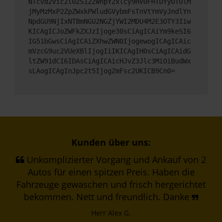
NTcvd2Vic2l0ZS12ZWhpY2xlcy9HV0FHTDYyOTUlM
jMyMzMxP2ZpZWxkPWludGVybmFsTnVtYmVyJndlYn
NpdGU9NjIxNTBmNGU2NGZjYWI2MDU4M2E3OTY3Iiw
KICAgICJoZWFkZXJzIjoge30sCiAgICAiYm9keSI6
IG51bGwsCiAgICAiZXhwZWN0IjogewogICAgICAic
mVzcG9uc2VUeXBlIjogIiIKICAgIH0sCiAgICAidG
ltZW91dCI6IDAsCiAgICAicHJvZ3Jlc3MiOiBudWx
sLAogICAgInJpc2t5IjogZmFsc2UKICB9Cn0=
Kunden über uns:
Unkomplizierter Vorgang und Ankauf von 2
Autos für einen spitzen Preis. Haben die
Fahrzeuge gewaschen und frisch hergerichtet
bekommen. Nett und freundlich. Danke
Herr Alex G.