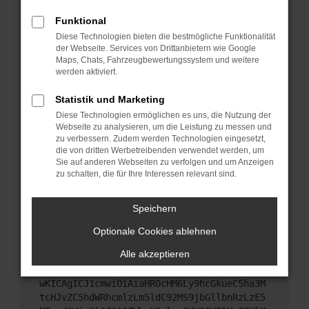
Starte dein Gerät neu.
Funktional
Das kann manchmal helfen, vorübergehende
Diese Technologien bieten die bestmögliche Funktionalität
Probleme zu beheben.
der Webseite. Services von Drittanbietern wie Google
Stelle sicher, dass dein Browser und dein
Maps, Chats, Fahrzeugbewertungssystem und weitere
werden aktiviert.
Betriebssystem auf dem neuesten Stand sind.
Veraltete Software birgt nicht nur ein
Statistik und Marketing
Sicherheitsrisiko, sondern kann auch dazu führen,
Diese Technologien ermöglichen es uns, die Nutzung der
dass bestimmte Funktionen nicht mehr
Webseite zu analysieren, um die Leistung zu messen und
unterstützt werden.
zu verbessern. Zudem werden Technologien eingesetzt,
Wende dich an den Webseitenbetreiber.
die von dritten Werbetreibenden verwendet werden, um
Sie auf anderen Webseiten zu verfolgen und um Anzeigen
Wenn du alle oben genannten Schritte versucht
zu schalten, die für Ihre Interessen relevant sind.
hast, kontaktiere uns bitte. Wir werden versuchen,
das Problem zu beheben. Du kannst uns diesen
Speichern
Text schicken, um uns bei der Fehlersuche zu
unterstützen:
Optionale Cookies ablehnen
Alle akzeptieren
ewogICJuYW1lIjogIk5ldHdvcmtFcnJvciIsCiAgI
mNvbmZpZyI6IHsKICAgICJtZXRob2QiOiAiR0VUIi
wKICAgICJ1cmwiOiAiaHR0cHM6Ly9hcGkueC5ha3M
tcHJvZC5hdWRhcmlzLm5ldC92MS9jbGllbnRzLzE5