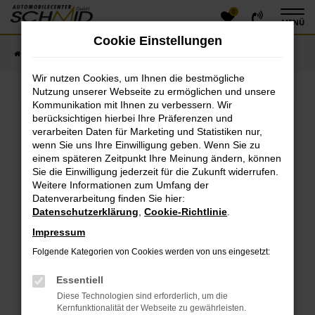
0
Zum
MENÜ
Hauptinhalt
Cookie Einstellungen
springen
Startseite
Fahrzeugangebote
Fahrzeugsuche
Wir nutzen Cookies, um Ihnen die bestmögliche
Nutzung unserer Webseite zu ermöglichen und unsere
Kommunikation mit Ihnen zu verbessern. Wir
Fehler: Network Error
berücksichtigen hierbei Ihre Präferenzen und
verarbeiten Daten für Marketing und Statistiken nur,
Beim Laden ist ein Fehler aufgetreten.
wenn Sie uns Ihre Einwilligung geben. Wenn Sie zu
einem späteren Zeitpunkt Ihre Meinung ändern, können
Hier sind ein paar Tipps, die dir helfen können:
Sie die Einwilligung jederzeit für die Zukunft widerrufen.
Überprüfe deine Firewall und deine
Weitere Informationen zum Umfang der
Datenverarbeitung finden Sie hier:
Internetverbindung.
Datenschutzerklärung
,
Cookie-Richtlinie
.
Laden andere Webseiten, zum Beispiel deine
Suchmaschine?
Impressum
Prüfe deine Browsererweiterungen.
Folgende Kategorien von Cookies werden von uns eingesetzt:
Manche Erweiterungen, wie Werbeblocker, können
das Laden bestimmter Seiten verhindern.
Essentiell
Funktioniert die Seite in einem anderen Browser
Diese Technologien sind erforderlich, um die
oder in einem privaten Fenster?
Kernfunktionalität der Webseite zu gewährleisten.