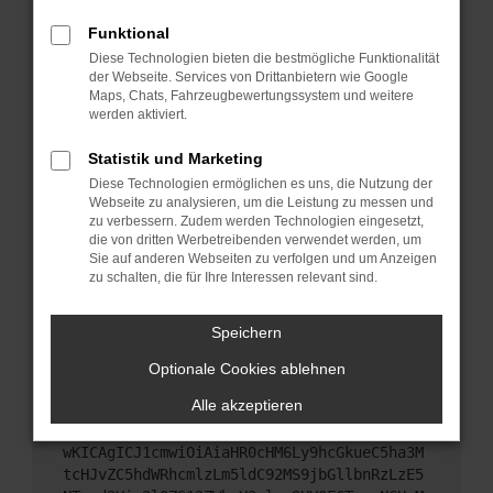
Starte dein Gerät neu.
Funktional
Das kann manchmal helfen, vorübergehende
Diese Technologien bieten die bestmögliche Funktionalität
Probleme zu beheben.
der Webseite. Services von Drittanbietern wie Google
Stelle sicher, dass dein Browser und dein
Maps, Chats, Fahrzeugbewertungssystem und weitere
werden aktiviert.
Betriebssystem auf dem neuesten Stand sind.
Veraltete Software birgt nicht nur ein
Statistik und Marketing
Sicherheitsrisiko, sondern kann auch dazu führen,
Diese Technologien ermöglichen es uns, die Nutzung der
dass bestimmte Funktionen nicht mehr
Webseite zu analysieren, um die Leistung zu messen und
unterstützt werden.
zu verbessern. Zudem werden Technologien eingesetzt,
Wende dich an den Webseitenbetreiber.
die von dritten Werbetreibenden verwendet werden, um
Sie auf anderen Webseiten zu verfolgen und um Anzeigen
Wenn du alle oben genannten Schritte versucht
zu schalten, die für Ihre Interessen relevant sind.
hast, kontaktiere uns bitte. Wir werden versuchen,
das Problem zu beheben. Du kannst uns diesen
Speichern
Text schicken, um uns bei der Fehlersuche zu
unterstützen:
Optionale Cookies ablehnen
Alle akzeptieren
ewogICJuYW1lIjogIk5ldHdvcmtFcnJvciIsCiAgI
mNvbmZpZyI6IHsKICAgICJtZXRob2QiOiAiR0VUIi
wKICAgICJ1cmwiOiAiaHR0cHM6Ly9hcGkueC5ha3M
tcHJvZC5hdWRhcmlzLm5ldC92MS9jbGllbnRzLzE5