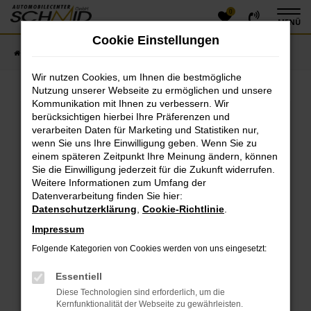
0
Zum
MENÜ
Hauptinhalt
Cookie Einstellungen
springen
Startseite
Fahrzeugangebote
Fahrzeugsuche
Wir nutzen Cookies, um Ihnen die bestmögliche
Nutzung unserer Webseite zu ermöglichen und unsere
Kommunikation mit Ihnen zu verbessern. Wir
Fehler: Network Error
berücksichtigen hierbei Ihre Präferenzen und
verarbeiten Daten für Marketing und Statistiken nur,
Beim Laden ist ein Fehler aufgetreten.
wenn Sie uns Ihre Einwilligung geben. Wenn Sie zu
einem späteren Zeitpunkt Ihre Meinung ändern, können
Hier sind ein paar Tipps, die dir helfen können:
Sie die Einwilligung jederzeit für die Zukunft widerrufen.
Überprüfe deine Firewall und deine
Weitere Informationen zum Umfang der
Datenverarbeitung finden Sie hier:
Internetverbindung.
Datenschutzerklärung
,
Cookie-Richtlinie
.
Laden andere Webseiten, zum Beispiel deine
Suchmaschine?
Impressum
Prüfe deine Browsererweiterungen.
Folgende Kategorien von Cookies werden von uns eingesetzt:
Manche Erweiterungen, wie Werbeblocker, können
das Laden bestimmter Seiten verhindern.
Essentiell
Funktioniert die Seite in einem anderen Browser
Diese Technologien sind erforderlich, um die
oder in einem privaten Fenster?
Kernfunktionalität der Webseite zu gewährleisten.