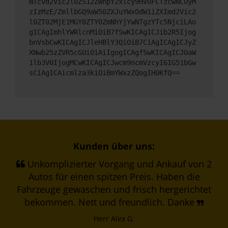
NTcvd2Vic2l0ZS12ZWhpY2xlcy9HV0FCTzcwNCUyM
zIzMzE/ZmllbGQ9aW50ZXJuYWxOdW1iZXImd2Vic2
l0ZT02MjE1MGY0ZTY0ZmNhYjYwNTgzYTc5NjciLAo
gICAgImhlYWRlcnMiOiB7fSwKICAgICJib2R5Ijog
bnVsbCwKICAgICJleHBlY3QiOiB7CiAgICAgICJyZ
XNwb25zZVR5cGUiOiAiIgogICAgfSwKICAgICJ0aW
1lb3V0IjogMCwKICAgICJwcm9ncmVzcyI6IG51bGw
sCiAgICAicmlza3kiOiBmYWxzZQogIH0KfQ==
Kunden über uns:
Unkomplizierter Vorgang und Ankauf von 2
Autos für einen spitzen Preis. Haben die
Fahrzeuge gewaschen und frisch hergerichtet
bekommen. Nett und freundlich. Danke
Herr Alex G.