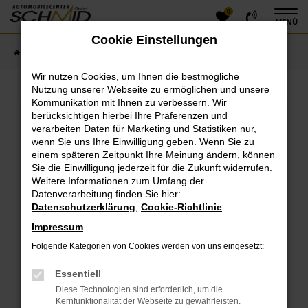
0
Zum
MENÜ
Hauptinhalt
Cookie Einstellungen
springen
Startseite
Fahrzeugangebote
Fahrzeugsuche
Wir nutzen Cookies, um Ihnen die bestmögliche
Nutzung unserer Webseite zu ermöglichen und unsere
Kommunikation mit Ihnen zu verbessern. Wir
Fehler: Network Error
berücksichtigen hierbei Ihre Präferenzen und
verarbeiten Daten für Marketing und Statistiken nur,
Beim Laden ist ein Fehler aufgetreten.
wenn Sie uns Ihre Einwilligung geben. Wenn Sie zu
einem späteren Zeitpunkt Ihre Meinung ändern, können
Hier sind ein paar Tipps, die dir helfen können:
Sie die Einwilligung jederzeit für die Zukunft widerrufen.
Überprüfe deine Firewall und deine
Weitere Informationen zum Umfang der
Datenverarbeitung finden Sie hier:
Internetverbindung.
Datenschutzerklärung
,
Cookie-Richtlinie
.
Laden andere Webseiten, zum Beispiel deine
Suchmaschine?
Impressum
Prüfe deine Browsererweiterungen.
Folgende Kategorien von Cookies werden von uns eingesetzt:
Manche Erweiterungen, wie Werbeblocker, können
das Laden bestimmter Seiten verhindern.
Essentiell
Funktioniert die Seite in einem anderen Browser
Diese Technologien sind erforderlich, um die
oder in einem privaten Fenster?
Kernfunktionalität der Webseite zu gewährleisten.