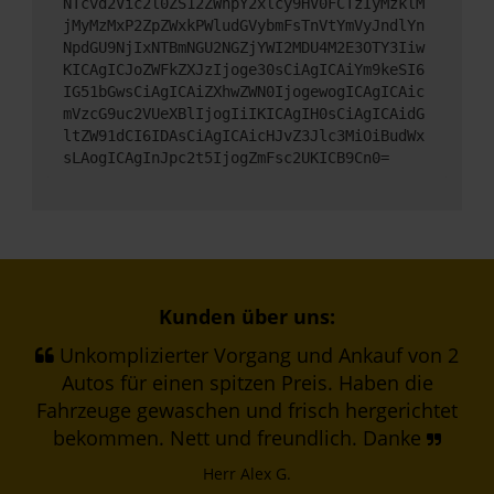
NTcvd2Vic2l0ZS12ZWhpY2xlcy9HV0FCTzIyMzklM
jMyMzMxP2ZpZWxkPWludGVybmFsTnVtYmVyJndlYn
NpdGU9NjIxNTBmNGU2NGZjYWI2MDU4M2E3OTY3Iiw
KICAgICJoZWFkZXJzIjoge30sCiAgICAiYm9keSI6
IG51bGwsCiAgICAiZXhwZWN0IjogewogICAgICAic
mVzcG9uc2VUeXBlIjogIiIKICAgIH0sCiAgICAidG
ltZW91dCI6IDAsCiAgICAicHJvZ3Jlc3MiOiBudWx
sLAogICAgInJpc2t5IjogZmFsc2UKICB9Cn0=
Kunden über uns:
Unkomplizierter Vorgang und Ankauf von 2
Autos für einen spitzen Preis. Haben die
Fahrzeuge gewaschen und frisch hergerichtet
bekommen. Nett und freundlich. Danke
Herr Alex G.