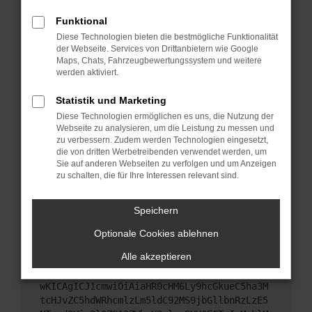
Starte dein Gerät neu.
Funktional
Das kann manchmal helfen, vorübergehende
Diese Technologien bieten die bestmögliche Funktionalität
Probleme zu beheben.
der Webseite. Services von Drittanbietern wie Google
Stelle sicher, dass dein Browser und dein
Maps, Chats, Fahrzeugbewertungssystem und weitere
werden aktiviert.
Betriebssystem auf dem neuesten Stand sind.
Veraltete Software birgt nicht nur ein
Statistik und Marketing
Sicherheitsrisiko, sondern kann auch dazu führen,
Diese Technologien ermöglichen es uns, die Nutzung der
dass bestimmte Funktionen nicht mehr
Webseite zu analysieren, um die Leistung zu messen und
unterstützt werden.
zu verbessern. Zudem werden Technologien eingesetzt,
Wende dich an den Webseitenbetreiber.
die von dritten Werbetreibenden verwendet werden, um
Sie auf anderen Webseiten zu verfolgen und um Anzeigen
Wenn du alle oben genannten Schritte versucht
zu schalten, die für Ihre Interessen relevant sind.
hast, kontaktiere uns bitte. Wir werden versuchen,
das Problem zu beheben. Du kannst uns diesen
Speichern
Text schicken, um uns bei der Fehlersuche zu
unterstützen:
Optionale Cookies ablehnen
Alle akzeptieren
ewogICJuYW1lIjogIk5ldHdvcmtFcnJvciIsCiAgI
mNvbmZpZyI6IHsKICAgICJtZXRob2QiOiAiR0VUIi
wKICAgICJ1cmwiOiAiaHR0cHM6Ly9hcGkueC5ha3M
tcHJvZC5hdWRhcmlzLm5ldC92MS9jbGllbnRzLzE5